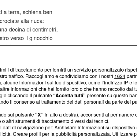
ti a terra, schiena ben
rociate alla nuca:
una decina di centimetri,
stro verso il ginocchio
, fatto bene e in
rafforzamento degli
 torsione del busto.
imili di tracciamento per fornirti un servizio personalizzato rispe
esercizio permette di
stro traffico. Raccogliamo e condividiamo con i nostri
1624
partn
 sforzo eccessivo.
 alcune informazioni sul tuo dispositivo, come l’indirizzo IP e le 
ltre informazioni che hai fornito loro o che hanno raccolto dal tuo
germente divaricate,
ogie cliccando il pulsante
“Accetta tutti”
presente su questo ban
o facendo leva sui gomiti e
o il consenso al trattamento dei dati personali da parte dei par
sempre la testa alta. La
ndo sul pulsante
“X”
in alto a destra), acconsenti al permanere 
 mantenute per almeno
o altri strumenti di tracciamento diversi dai tecnici.
rementati di 5 ogni
uoi dati di navigazione per: Archiviare informazioni su dispositivo 
licità. Creare profili per la pubblicità personalizzata. Utilizzare p