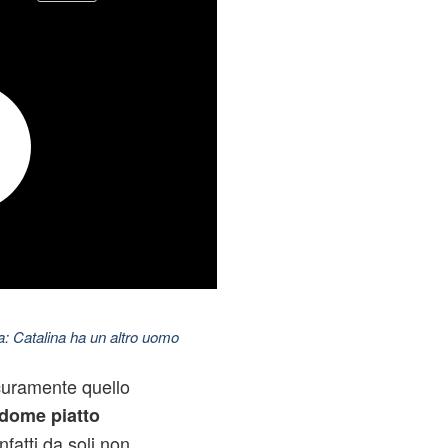
: Catalina ha un altro uomo
icuramente quello
dome piatto
nfatti da soli non