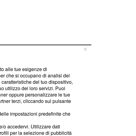
tto alle tue esigenze di
er che si occupano di analisi dei
caratteristiche del tuo dispositivo,
 utilizzo dei loro servizi. Puoi
ner oppure personalizzare le tue
tner terzi, cliccando sul pulsante
delle impostazioni predefinite che
e/o accedervi. Utilizzare dati
rofili per la selezione di pubblicità