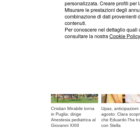
personalizzata. Creare profili per 
Misurare le prestazioni degli annun
combinazione di dati provenienti da 
contenuti.
Per conoscere nel dettaglio quali c
© RIPRODUZIONE VIETATA
consultare la nostra
Cookie Policy
Di tendenza oggi
Cristian Mirabile torna
Upas, anticipazioni 
in Puglia: dirige
agosto: Clara scop
Anestesia pediatrica al
che Eduardo l'ha tr
Giovanni XXIII
con Stella