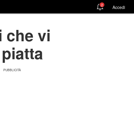
2
Accedi
i che vi
piatta