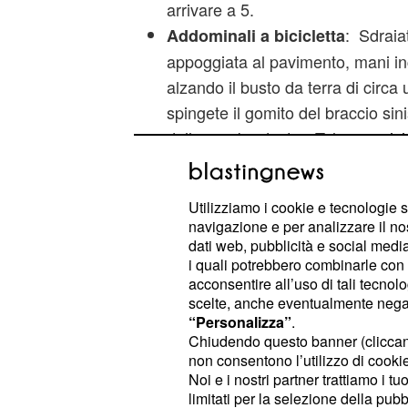
arrivare a 5.
: Sdraia
Addominali a bicicletta
appoggiata al pavimento, mani inc
alzando il busto da terra di circa 
spingete il gomito del braccio sini
della gamba destra. Tale esercizio
maniera costante, comporterà il 
, grazie alla
addominali obliqui
Utilizziamo i cookie e tecnologie s
: questo 
Addominali isometrici
navigazione e per analizzare il no
allenare gli addominali senza uno
dati web, pubblicità e social media,
i quali potrebbero combinarle con a
Sdraiati a terra con le gambe leg
acconsentire all’uso di tali tecnol
alzate il busto e poi tutto il corp
scelte, anche eventualmente negand
sulla punta dei piedi: mantenere 
“Personalizza”
.
Chiudendo questo banner (clicca
posizione assunta dovrà essere
non consentono l’utilizzo di cookie 
10 secondi, che andranno poi inc
Noi e i nostri partner trattiamo i t
settimana.
limitati per la selezione della pubb