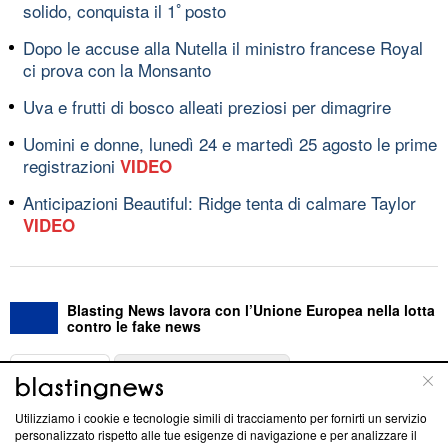
solido, conquista il 1ﾟposto
Dopo le accuse alla Nutella il ministro francese Royal
ci prova con la Monsanto
Uva e frutti di bosco alleati preziosi per dimagrire
Uomini e donne, lunedì 24 e martedì 25 agosto le prime
registrazioni
VIDEO
Anticipazioni Beautiful: Ridge tenta di calmare Taylor
VIDEO
Blasting News lavora con l’Unione Europea nella lotta
contro le fake news
ABOUT
LINEA EDITORIALE
Utilizziamo i cookie e tecnologie simili di tracciamento per fornirti un servizio
Questa sezione offre informazioni trasparenti su Blasting
personalizzato rispetto alle tue esigenze di navigazione e per analizzare il