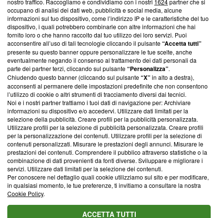
nostro traffico. Raccogliamo e condividiamo con i nostri
1624
partner che si
News, sui nostri processi editoriali e su come ci impegniamo a
occupano di analisi dei dati web, pubblicità e social media, alcune
creare news di qualità. Inoltre, afferma la nostra aderenza a
informazioni sul tuo dispositivo, come l’indirizzo IP e le caratteristiche del tuo
‘Trust Project - News with Integrity’
Blasting News non è
dispositivo, i quali potrebbero combinarle con altre informazioni che hai
ancora membro del programma, ma ha richiesto di farne
fornito loro o che hanno raccolto dal tuo utilizzo dei loro servizi. Puoi
parte; Trust Project non ha ancora effettuato una verifica di
acconsentire all’uso di tali tecnologie cliccando il pulsante
“Accetta tutti”
conformità agli standard.
presente su questo banner oppure personalizzare le tue scelte, anche
eventualmente negando il consenso al trattamento dei dati personali da
parte dei partner terzi, cliccando sul pulsante
“Personalizza”
.
Su di noi
Chiudendo questo banner (cliccando sul pulsante
“X”
in alto a destra),
acconsenti al permanere delle impostazioni predefinite che non consentono
Team editoriale
l’utilizzo di cookie o altri strumenti di tracciamento diversi dai tecnici.
Noi e i nostri partner trattiamo i tuoi dati di navigazione per: Archiviare
Corporate
informazioni su dispositivo e/o accedervi. Utilizzare dati limitati per la
selezione della pubblicità. Creare profili per la pubblicità personalizzata.
Redazione
Utilizzare profili per la selezione di pubblicità personalizzata. Creare profili
per la personalizzazione dei contenuti. Utilizzare profili per la selezione di
Informativa Privacy
contenuti personalizzati. Misurare le prestazioni degli annunci. Misurare le
prestazioni dei contenuti. Comprendere il pubblico attraverso statistiche o la
Cookie Policy
combinazione di dati provenienti da fonti diverse. Sviluppare e migliorare i
servizi. Utilizzare dati limitati per la selezione dei contenuti.
Blasting SA, IDI CHE-247.845.224, Via Carlo Frasca, 3 - 6900
Per conoscere nel dettaglio quali cookie utilizziamo sul sito e per modificare,
Lugano (Svizzera) Tel:
+39 0690258937
in qualsiasi momento, le tue preferenze, ti invitiamo a consultare la nostra
Cookie Policy
.
© 2026 Blasting News
ACCETTA TUTTI