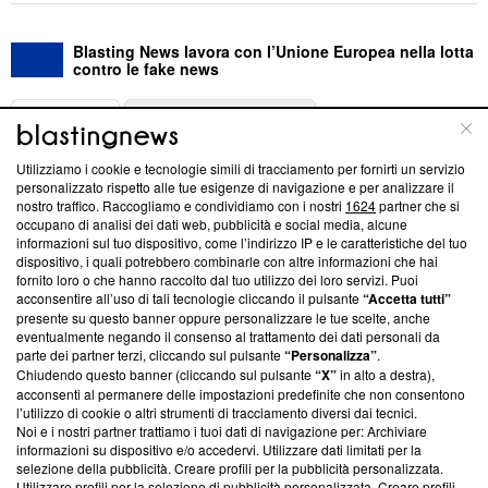
Blasting News lavora con l’Unione Europea nella lotta
contro le fake news
ABOUT
LINEA EDITORIALE
Utilizziamo i cookie e tecnologie simili di tracciamento per fornirti un servizio
Questa sezione offre informazioni trasparenti su Blasting
personalizzato rispetto alle tue esigenze di navigazione e per analizzare il
nostro traffico. Raccogliamo e condividiamo con i nostri
1624
partner che si
News, sui nostri processi editoriali e su come ci impegniamo a
occupano di analisi dei dati web, pubblicità e social media, alcune
creare news di qualità. Inoltre, afferma la nostra aderenza a
informazioni sul tuo dispositivo, come l’indirizzo IP e le caratteristiche del tuo
‘Trust Project - News with Integrity’
Blasting News non è
dispositivo, i quali potrebbero combinarle con altre informazioni che hai
ancora membro del programma, ma ha richiesto di farne
fornito loro o che hanno raccolto dal tuo utilizzo dei loro servizi. Puoi
parte; Trust Project non ha ancora effettuato una verifica di
acconsentire all’uso di tali tecnologie cliccando il pulsante
“Accetta tutti”
conformità agli standard.
presente su questo banner oppure personalizzare le tue scelte, anche
eventualmente negando il consenso al trattamento dei dati personali da
parte dei partner terzi, cliccando sul pulsante
“Personalizza”
.
Su di noi
Chiudendo questo banner (cliccando sul pulsante
“X”
in alto a destra),
acconsenti al permanere delle impostazioni predefinite che non consentono
Team editoriale
l’utilizzo di cookie o altri strumenti di tracciamento diversi dai tecnici.
Noi e i nostri partner trattiamo i tuoi dati di navigazione per: Archiviare
Corporate
informazioni su dispositivo e/o accedervi. Utilizzare dati limitati per la
selezione della pubblicità. Creare profili per la pubblicità personalizzata.
Redazione
Utilizzare profili per la selezione di pubblicità personalizzata. Creare profili