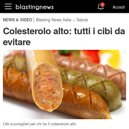
2
Accedi
NEWS & VIDEO
Blasting News Italia
>
Salute
Colesterolo alto: tutti i cibi da
evitare
Cibi sconsigliati per chi ha il colesterolo alto