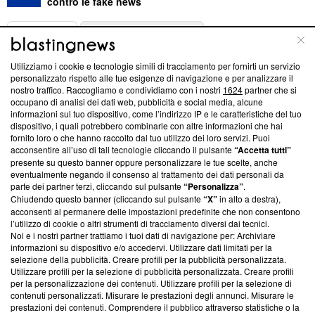
contro le fake news
ABOUT
LINEA EDITORIALE
Utilizziamo i cookie e tecnologie simili di tracciamento per fornirti un servizio
Questa sezione offre informazioni trasparenti su Blasting
personalizzato rispetto alle tue esigenze di navigazione e per analizzare il
nostro traffico. Raccogliamo e condividiamo con i nostri
1624
partner che si
News, sui nostri processi editoriali e su come ci impegniamo a
occupano di analisi dei dati web, pubblicità e social media, alcune
creare news di qualità. Inoltre, afferma la nostra aderenza a
informazioni sul tuo dispositivo, come l’indirizzo IP e le caratteristiche del tuo
‘Trust Project - News with Integrity’
Blasting News non è
dispositivo, i quali potrebbero combinarle con altre informazioni che hai
ancora membro del programma, ma ha richiesto di farne
fornito loro o che hanno raccolto dal tuo utilizzo dei loro servizi. Puoi
parte; Trust Project non ha ancora effettuato una verifica di
acconsentire all’uso di tali tecnologie cliccando il pulsante
“Accetta tutti”
conformità agli standard.
presente su questo banner oppure personalizzare le tue scelte, anche
eventualmente negando il consenso al trattamento dei dati personali da
parte dei partner terzi, cliccando sul pulsante
“Personalizza”
.
Su di noi
Chiudendo questo banner (cliccando sul pulsante
“X”
in alto a destra),
acconsenti al permanere delle impostazioni predefinite che non consentono
Team editoriale
l’utilizzo di cookie o altri strumenti di tracciamento diversi dai tecnici.
Noi e i nostri partner trattiamo i tuoi dati di navigazione per: Archiviare
Corporate
informazioni su dispositivo e/o accedervi. Utilizzare dati limitati per la
selezione della pubblicità. Creare profili per la pubblicità personalizzata.
Redazione
Utilizzare profili per la selezione di pubblicità personalizzata. Creare profili
per la personalizzazione dei contenuti. Utilizzare profili per la selezione di
Informativa Privacy
contenuti personalizzati. Misurare le prestazioni degli annunci. Misurare le
prestazioni dei contenuti. Comprendere il pubblico attraverso statistiche o la
Cookie Policy