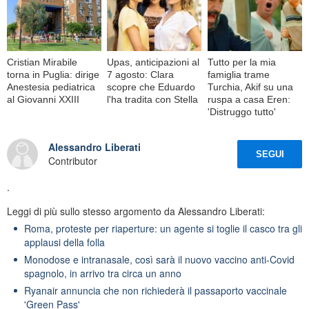
Cristian Mirabile
Upas, anticipazioni al
Tutto per la mia
torna in Puglia: dirige
7 agosto: Clara
famiglia trame
Anestesia pediatrica
scopre che Eduardo
Turchia, Akif su una
al Giovanni XXIII
l'ha tradita con Stella
ruspa a casa Eren:
'Distruggo tutto'
Alessandro Liberati
SEGUI
Contributor
.
Leggi di più sullo stesso argomento da Alessandro Liberati:
Roma, proteste per riaperture: un agente si toglie il casco tra gli
applausi della folla
Monodose e intranasale, così sarà il nuovo vaccino anti-Covid
spagnolo, in arrivo tra circa un anno
Ryanair annuncia che non richiederà il passaporto vaccinale
'Green Pass'