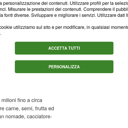
la personalizzazione dei contenuti. Utilizzare profili per la selez
r le proprie esigenze,
da
ci. Misurare le prestazioni dei contenuti. Comprendere il pubblic
ottimale
per
eta
fonti diverse. Sviluppare e migliorare i servizi. Utilizzare dati l
ookie utilizziamo sul sito e per modificare, in qualsiasi momento,
.
duale influenza, infatti,
e malattie, e la risposta
ACCETTA TUTTI
biota
PERSONALIZZA
, nel tempo, in base ai
 milioni fino a circa
re carne, semi, frutta ed
un nomade, cacciatore-