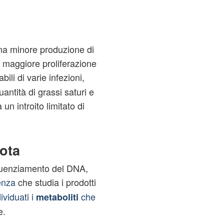
una minore produzione di
a maggiore proliferazione
bili di varie infezioni,
ntità di grassi saturi e
un introito limitato di
iota
sequenziamento del DNA,
enza
che studia i prodotti
ividuati i
che
metaboliti
e.