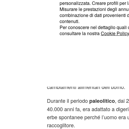
personalizzata. Creare profili per 
(
) sempre più specifici pe
probiotici
Misurare le prestazioni degli annun
assumere in associazione a una
di
combinazione di dati provenienti da 
contrastare le malattie.
contenuti.
Per conoscere nel dettaglio quali c
consultare la nostra
Cookie Policy
La composizione del microbiota indivi
la maggiore o minore protezione dall
alle diete.
Evoluzione del micro
Il
ha avuto un’evoluzione
microbiota
cambiamenti alimentari dell’uomo.
Durante il periodo
, dai 2
paleolitico
40.000 anni fa, era adattato a digeri
erbe spontanee perché l’uomo era 
raccoglitore.