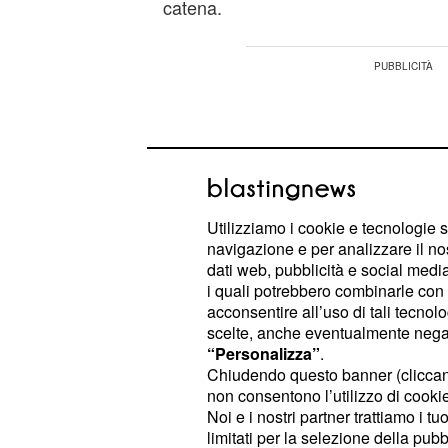
catena.
Utilizziamo i cookie e tecnologie s
navigazione e per analizzare il no
dati web, pubblicità e social media,
i quali potrebbero combinarle con a
acconsentire all’uso di tali tecnol
scelte, anche eventualmente negand
“Personalizza”
.
Chiudendo questo banner (clicca
non consentono l’utilizzo di cookie 
Tramite lo studio di queste sostanze 
Noi e i nostri partner trattiamo i t
(e ne saranno identificati ancora) ce
limitati per la selezione della pubb