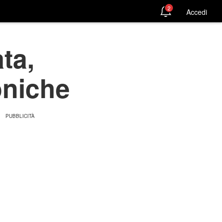
2
Accedi
ta,
oniche