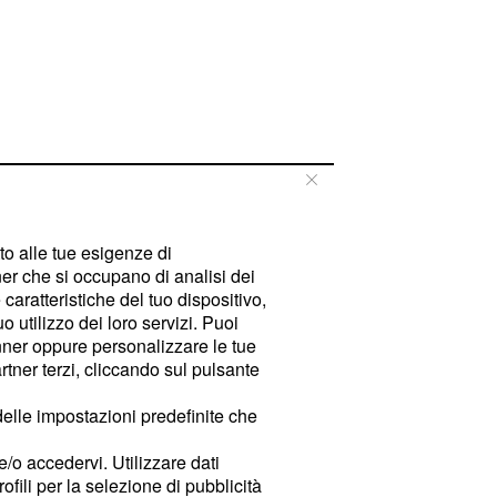
tto alle tue esigenze di
er che si occupano di analisi dei
caratteristiche del tuo dispositivo,
 utilizzo dei loro servizi. Puoi
ner oppure personalizzare le tue
tner terzi, cliccando sul pulsante
delle impostazioni predefinite che
e/o accedervi. Utilizzare dati
rofili per la selezione di pubblicità