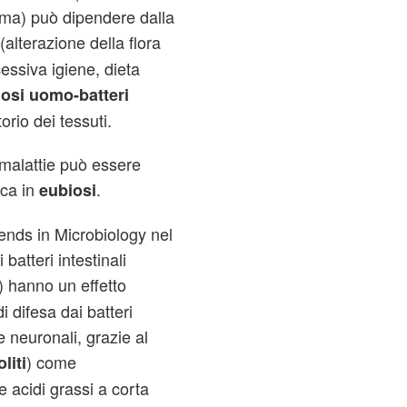
asma) può dipendere dalla
(alterazione della flora
cessiva igiene, dieta
osi uomo-batteri
rio dei tessuti.
malattie può essere
ica in
.
eubiosi
rends in Microbiology nel
batteri intestinali
i) hanno un effetto
i difesa dai batteri
e neuronali, grazie al
) come
liti
e acidi grassi a corta