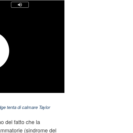
dge tenta di calmare Taylor
 del fatto che la
iammatorie (sindrome del