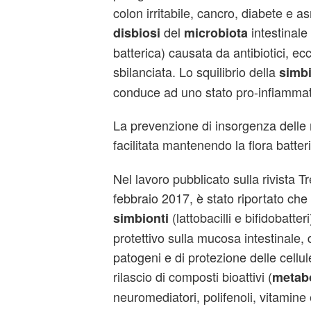
colon irritabile, cancro, diabete e 
del
intestinale 
disbiosi
microbiota
batterica) causata da antibiotici, ec
sbilanciata. Lo squilibrio della
simbi
conduce ad uno stato pro-infiammato
La prevenzione di insorgenza delle 
facilitata mantenendo la flora batter
Nel lavoro pubblicato sulla rivista T
febbraio 2017, è stato riportato che i 
(lattobacilli e bifidobatter
simbionti
protettivo sulla mucosa intestinale, d
patogeni e di protezione delle cellul
rilascio di composti bioattivi (
metabo
neuromediatori, polifenoli, vitamine 