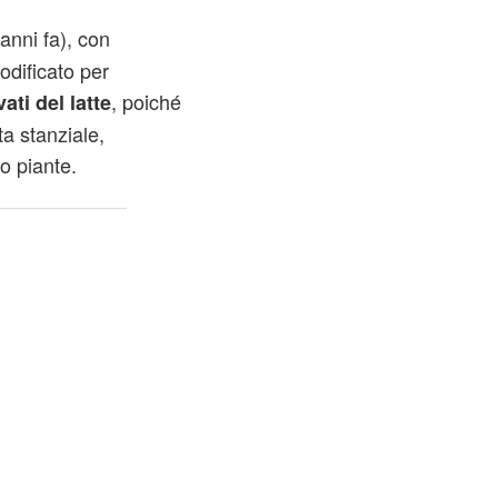
anni fa), con
modificato per
, poiché
vati del latte
ta stanziale,
o piante.