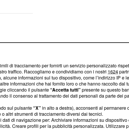
imili di tracciamento per fornirti un servizio personalizzato rispe
stro traffico. Raccogliamo e condividiamo con i nostri
1624
partn
 alcune informazioni sul tuo dispositivo, come l’indirizzo IP e le 
ltre informazioni che hai fornito loro o che hanno raccolto dal tuo
ogie cliccando il pulsante
“Accetta tutti”
presente su questo ban
o il consenso al trattamento dei dati personali da parte dei par
ndo sul pulsante
“X”
in alto a destra), acconsenti al permanere 
o altri strumenti di tracciamento diversi dai tecnici.
sono stati già individuati
uoi dati di navigazione per: Archiviare informazioni su dispositivo 
ppi di batteri
licità. Creare profili per la pubblicità personalizzata. Utilizzare p