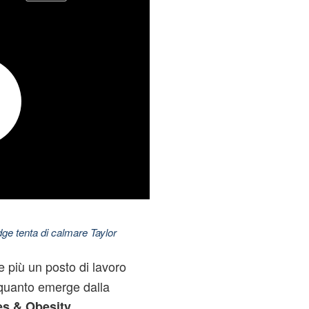
dge tenta di calmare Taylor
 più un posto di lavoro
quanto emerge dalla
tes & Obesity