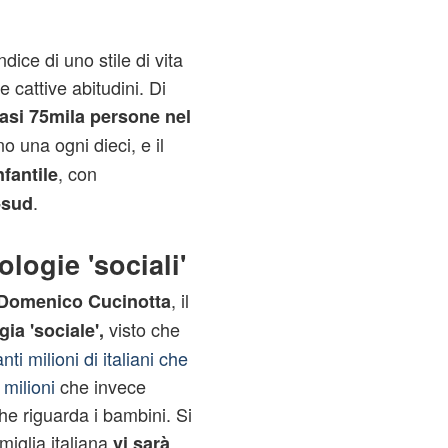
indice di uno stile di vita
e cattive abitudini. Di
asi 75mila persone nel
o una ogni dieci, e il
, con
fantile
.
-sud
logie 'sociali'
, il
Domenico Cucinotta
visto che
gia 'sociale',
anti milioni di italiani che
i milioni
che invece
he riguarda i bambini. Si
iglia italiana
vi sarà