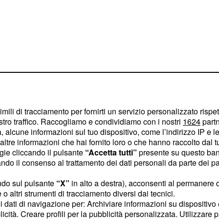
tegge da
e e obesità
imili di tracciamento per fornirti un servizio personalizzato rispe
utto quanti si trovano
stro traffico. Raccogliamo e condividiamo con i nostri
1624
partn
 alcune informazioni sul tuo dispositivo, come l’indirizzo IP e le 
Ed è su di loro che si
ni.
ltre informazioni che hai fornito loro o che hanno raccolto dal tuo
uanto concerne il
ogie cliccando il pulsante
“Accetta tutti”
presente su questo ban
a
laurea
, quattro su cento
o il consenso al trattamento dei dati personali da parte dei par
rza media. Stessa scala
ndo sul pulsante
“X”
in alto a destra), acconsenti al permanere 
appeso: solo una persona
o altri strumenti di tracciamento diversi dai tecnici.
ono diplomati e la metà
uoi dati di navigazione per: Archiviare informazioni su dispositivo 
licità. Creare profili per la pubblicità personalizzata. Utilizzare p
entano ancora più alti,