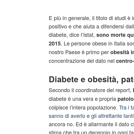
E più in generale, il titolo di studi è 
positivo e che aiuta a difendersi dall
diabete, dice l’Istat,
sono morte
qu
. Le persone obese in Italia son
2015
nostro Paese è primo per
obesità in
concentrazione del dato nel
centro
Diabete e obesità, pato
Secondo il coordinatore del report,
diabete è una vera e propria
patolo
colpisce l’intera popolazione.
Tra i t
sanno di averlo e gli altrettante tant
ancora no. Ed è allarmante il dato c
stima che tra un decennio in ogni fam