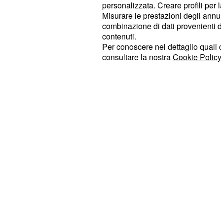
personalizzata. Creare profili per 
sei persone su 10
per quanto conc
,
Misurare le prestazioni degli annun
. Il campione è compost
elementare
combinazione di dati provenienti da 
contenuti.
conferma quanto avere una laurea 
Per conoscere nel dettaglio quali c
obesità.
consultare la nostra
Cookie Policy