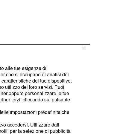
tto alle tue esigenze di
er che si occupano di analisi dei
caratteristiche del tuo dispositivo,
 utilizzo dei loro servizi. Puoi
ner oppure personalizzare le tue
tner terzi, cliccando sul pulsante
delle impostazioni predefinite che
e/o accedervi. Utilizzare dati
rofili per la selezione di pubblicità