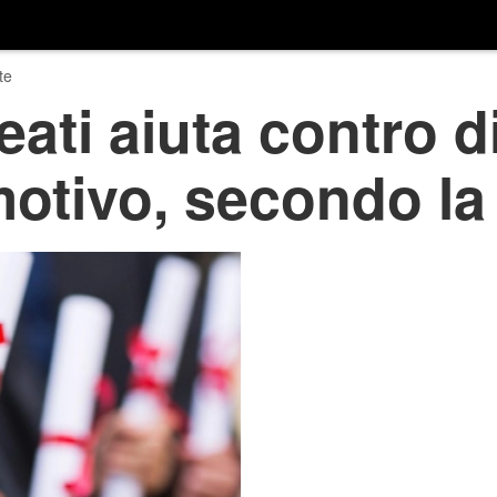
te
eati aiuta contro d
 motivo, secondo la