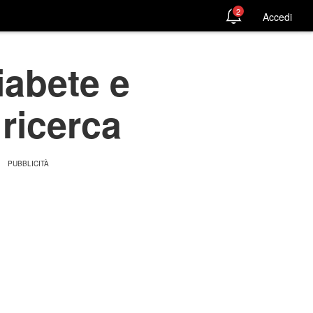
2
Accedi
iabete e
 ricerca