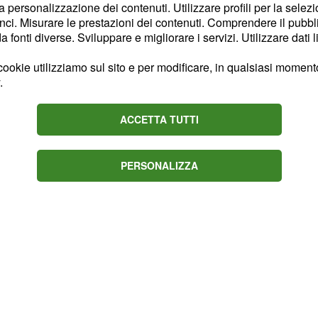
la personalizzazione dei contenuti. Utilizzare profili per la selez
erne la
licenza
ci. Misurare le prestazioni dei contenuti. Comprendere il pubblic
o di uomini e donne e
fonti diverse. Sviluppare e migliorare i servizi. Utilizzare dati l
protegge da diabete e
ookie utilizziamo sul sito e per modificare, in qualsiasi momento,
.
ACCETTA TUTTI
PERSONALIZZA