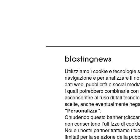
Avere una laurea pro
patologie come diabet
Utilizziamo i cookie e tecnologie s
Diabete e obesità colpiscono sopratt
navigazione e per analizzare il no
dati web, pubblicità e social media,
nella
fascia d’età tra i 45 e i 64 an
i quali potrebbero combinarle con a
concentra la ricerca. Ebbene, per q
acconsentire all’uso di tali tecnol
diabete, tra loro solo il 2,9% ha un
scelte, anche eventualmente negand
“Personalizza”
.
è diplomato e uno su dieci ha la te
Chiudendo questo banner (clicca
per quanto riguarda obesità e sovr
non consentono l’utilizzo di cookie 
su tre è laureata; quattro su dieci s
Noi e i nostri partner trattiamo i t
limitati per la selezione della pubb
ha la licenza media. Numeri che div