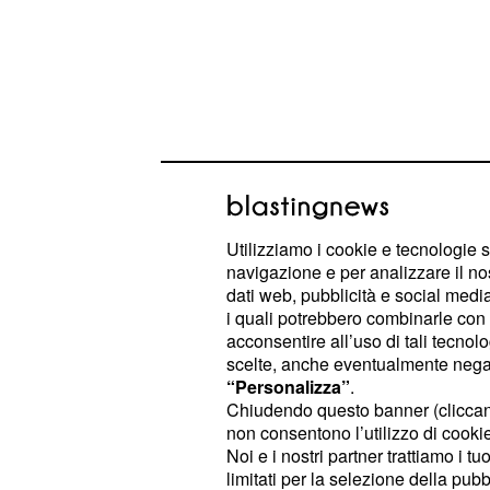
Utilizziamo i cookie e tecnologie s
navigazione e per analizzare il no
dati web, pubblicità e social media,
i quali potrebbero combinarle con a
acconsentire all’uso di tali tecnol
Secondo le statistiche del Registro i
scelte, anche eventualmente negand
tipo 1, ogni anno in Italia, ogni 100 m
“Personalizza”
.
Chiudendo questo banner (clicca
ammalano
giovani sotto i 14 
6 o 7
non consentono l’utilizzo di cookie 
molto più alta nelle regioni peninsul
Noi e i nostri partner trattiamo i t
casi di diabete di tipo 1, ogni 100 mil
limitati per la selezione della pubb