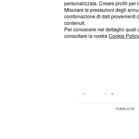
personalizzata. Creare profili per 
sotto i 14 anni. Mentre i casi in Sic
Misurare le prestazioni degli annun
ancora di più, con 20 casi ogni 100 m
combinazione di dati provenienti da 
Sicilia e addirittura
ogni 100 
contenuti.
40 casi
Per conoscere nel dettaglio quali c
Sardegna, solo tra i giovani sotto i 
consultare la nostra
Cookie Policy
La campagna di sensi
nelle scuole
Per poter contrastare questa insidios
ieri, promossa dalle associazioni Gio
Diabete e Lilly, la campagna ' Sono