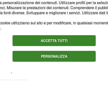
la personalizzazione dei contenuti. Utilizzare profili per la selez
ilia e Sardegna salgono
ci. Misurare le prestazioni dei contenuti. Comprendere il pubblic
ila abitanti all'anno in
fonti diverse. Sviluppare e migliorare i servizi. Utilizzare dati l
mila abitanti in
ookie utilizziamo sul sito e per modificare, in qualsiasi momento,
14 anni.
.
bilizzazione
ACCETTA TUTTI
a malattia, è iniziata
PERSONALIZZA
vani Italiani con il
 un T1po'.