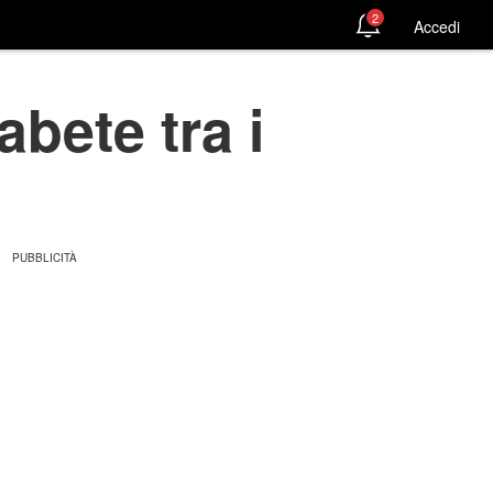
2
Accedi
bete tra i