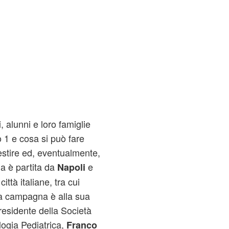
 alunni e loro famiglie
o 1 e cosa si può fare
gestire ed, eventualmente,
a è partita da
e
Napoli
ittà italiane, tra cui
a campagna è alla sua
esidente della Società
logia Pediatrica,
Franco