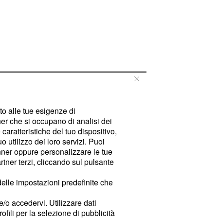
tto alle tue esigenze di
er che si occupano di analisi dei
caratteristiche del tuo dispositivo,
 utilizzo dei loro servizi. Puoi
ner oppure personalizzare le tue
tner terzi, cliccando sul pulsante
delle impostazioni predefinite che
e/o accedervi. Utilizzare dati
rofili per la selezione di pubblicità