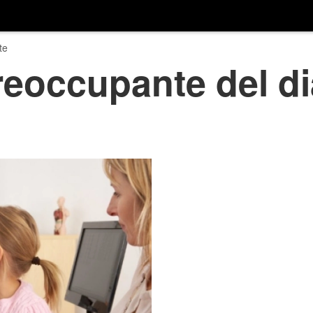
te
occupante del dia