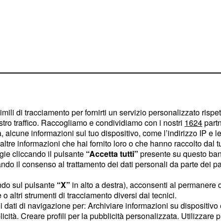
imili di tracciamento per fornirti un servizio personalizzato rispe
stro traffico. Raccogliamo e condividiamo con i nostri
1624
partn
 alcune informazioni sul tuo dispositivo, come l’indirizzo IP e le 
ltre informazioni che hai fornito loro o che hanno raccolto dal tuo
ogie cliccando il pulsante
“Accetta tutti”
presente su questo ban
taliano del diabete di
o il consenso al trattamento dei dati personali da parte dei par
ila abitanti, si
ndo sul pulsante
“X”
in alto a destra), acconsenti al permanere 
anni. La percentuale è
o altri strumenti di tracciamento diversi dai tecnici.
ari, con
dagli 8 ai 15
uoi dati di navigazione per: Archiviare informazioni su dispositivo 
a abitanti, fra i giovani
licità. Creare profili per la pubblicità personalizzata. Utilizzare p