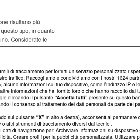
one risultano più
i questo tipo, in quanto
uno. Considerate le
osto ovunque. In ogni
 banco, pertanto per
prescrizione da parte del
imili di tracciamento per fornirti un servizio personalizzato rispe
stro traffico. Raccogliamo e condividiamo con i nostri
1624
partn
 alcune informazioni sul tuo dispositivo, come l’indirizzo IP e le 
farmaco?
ltre informazioni che hai fornito loro o che hanno raccolto dal tuo
ogie cliccando il pulsante
“Accetta tutti”
presente su questo ban
sfunzione erettile
o il consenso al trattamento dei dati personali da parte dei par
e. In tal modo
ndo sul pulsante
“X”
in alto a destra), acconsenti al permanere 
etti che presentano un
o altri strumenti di tracciamento diversi dai tecnici.
ase è molto simile ad
uoi dati di navigazione per: Archiviare informazioni su dispositivo 
licità. Creare profili per la pubblicità personalizzata. Utilizzare p
tenti sul mercato, ma è