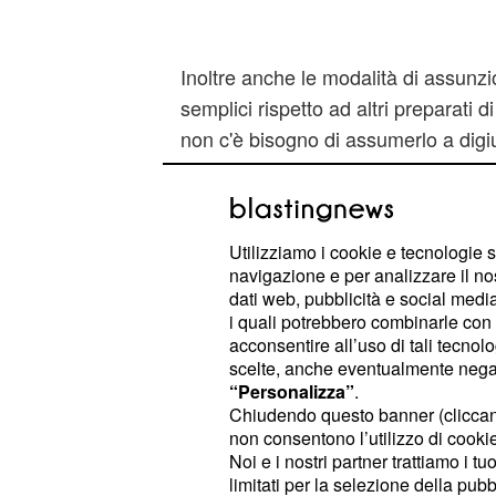
Inoltre anche le modalità di assunzi
semplici rispetto ad altri preparati d
non c'è bisogno di assumerlo a digi
piccole dimensioni può essere nasc
caso non si tratta di un farmaco da
acquistarlo è sempre necessaria la 
Utilizziamo i cookie e tecnologie s
medico.
navigazione e per analizzare il no
dati web, pubblicità e social media,
Ma come funziona il 
i quali potrebbero combinarle con a
acconsentire all’uso di tali tecnol
Si tratta di
farmaci che trattano la di
scelte, anche eventualmente negand
“Personalizza”
.
aumentando la vasodilatazione local
Chiudendo questo banner (clicca
permettono l'erezione a tutti i sogg
non consentono l’utilizzo di cookie 
deficit. Insomma il meccanismo di b
Noi e i nostri partner trattiamo i t
limitati per la selezione della pubb
altri farmaci di questo tipo già esis