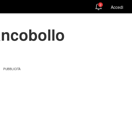
2
Accedi
rancobollo