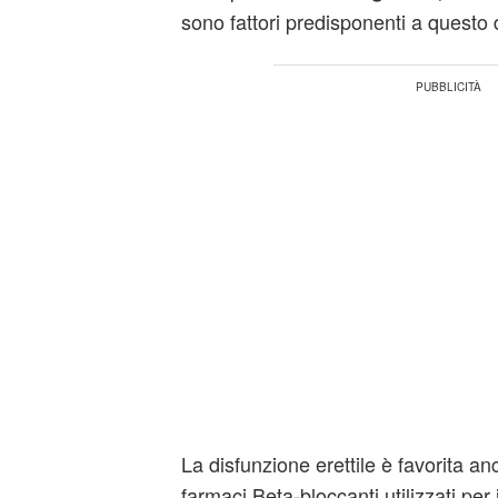
sono fattori predisponenti a questo 
La disfunzione erettile è favorita an
farmaci Beta-bloccanti utilizzati per i