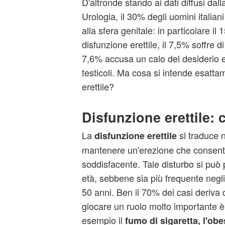
D'altronde stando ai dati diffusi dall
Urologia, il 30% degli uomini italiani 
alla sfera genitale: in particolare il
disfunzione erettile, il 7,5% soffre d
7,6% accusa un calo del desiderio e
testicoli. Ma cosa si intende esatta
erettile?
Disfunzione erettile: 
La
si traduce n
disfunzione erettile
mantenere un'erezione che consent
soddisfacente. Tale disturbo si può 
età, sebbene sia più frequente negli
50 anni. Ben il 70% dei casi deriva
giocare un ruolo molto importante è l
esempio il
fumo di sigaretta, l'obe