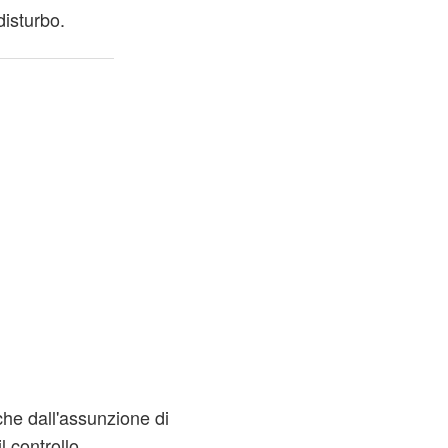
disturbo.
che dall'assunzione di
l controllo