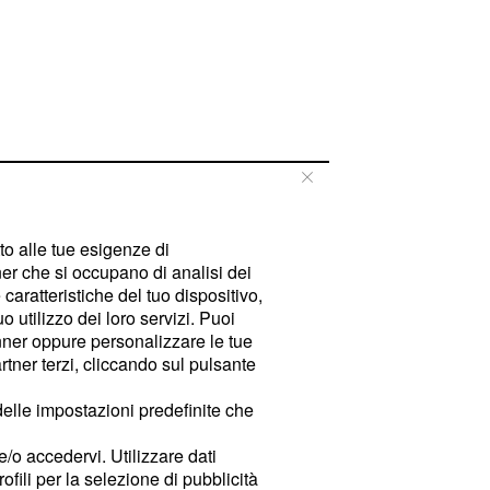
tto alle tue esigenze di
er che si occupano di analisi dei
caratteristiche del tuo dispositivo,
 utilizzo dei loro servizi. Puoi
ner oppure personalizzare le tue
tner terzi, cliccando sul pulsante
delle impostazioni predefinite che
e/o accedervi. Utilizzare dati
rofili per la selezione di pubblicità