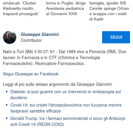
sindacati: 'Cluster
torna in Puglia: dirige
famiglia, spoiler 9/8:
Klebsiella risolto,
Anestesia pediatrica
Cemile spinge Orhan
trapianti proseguiti'
al Giovanni XXIII
e scappa con i soldi
di Kadir
Giuseppe Giannini
SEGUI
Contributor
Nato a Turi (BA) il 30.07.'61 - Dal 1989 vivo a Pomezia (RM). Due
lauree: in Farmacia e in CTF (Chimica e Tecnologia
Farmaceutiche). Ricercatore Farmaceutico.
Segui
Giuseppe
su Facebook
Leggi di più sullo stesso argomento da Giuseppe Giannini:
Diabete: si può guarire con un intervento in endoscopia sul
duodeno
Covid-19: sui criceti l'idrossiclorochina non funziona mentre
favipiravir sarebbe efficace
Donald Trump, tra i farmaci somministrati ci sono gli Anticorpi
anti-Covid-19 (REGN-COV2)