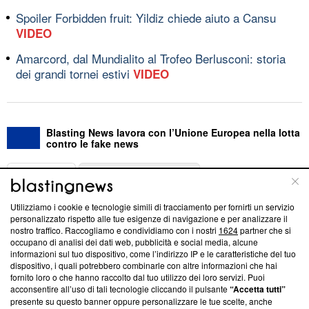
Spoiler Forbidden fruit: Yildiz chiede aiuto a Cansu
VIDEO
Amarcord, dal Mundialito al Trofeo Berlusconi: storia
dei grandi tornei estivi
VIDEO
Blasting News lavora con l’Unione Europea nella lotta
contro le fake news
ABOUT
LINEA EDITORIALE
Utilizziamo i cookie e tecnologie simili di tracciamento per fornirti un servizio
Questa sezione offre informazioni trasparenti su Blasting
personalizzato rispetto alle tue esigenze di navigazione e per analizzare il
nostro traffico. Raccogliamo e condividiamo con i nostri
1624
partner che si
News, sui nostri processi editoriali e su come ci impegniamo a
occupano di analisi dei dati web, pubblicità e social media, alcune
creare news di qualità. Inoltre, afferma la nostra aderenza a
informazioni sul tuo dispositivo, come l’indirizzo IP e le caratteristiche del tuo
‘Trust Project - News with Integrity’
Blasting News non è
dispositivo, i quali potrebbero combinarle con altre informazioni che hai
ancora membro del programma, ma ha richiesto di farne
fornito loro o che hanno raccolto dal tuo utilizzo dei loro servizi. Puoi
parte; Trust Project non ha ancora effettuato una verifica di
acconsentire all’uso di tali tecnologie cliccando il pulsante
“Accetta tutti”
conformità agli standard.
presente su questo banner oppure personalizzare le tue scelte, anche