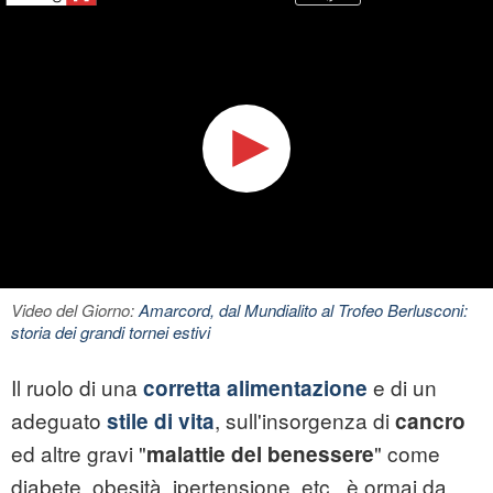
Video del Giorno:
Amarcord, dal Mundialito al Trofeo Berlusconi:
storia dei grandi tornei estivi
Il ruolo di una
e di un
corretta alimentazione
adeguato
, sull'insorgenza di
stile di vita
cancro
ed altre gravi "
" come
malattie del benessere
diabete, obesità, ipertensione, etc., è ormai da