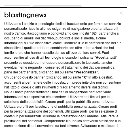
ABOUT
LINEA EDITORIALE
Utilizziamo i cookie e tecnologie simili di tracciamento per fornirti un servizio
Questa sezione offre informazioni trasparenti su Blasting
personalizzato rispetto alle tue esigenze di navigazione e per analizzare il
nostro traffico. Raccogliamo e condividiamo con i nostri
1624
partner che si
News, sui nostri processi editoriali e su come ci impegniamo a
occupano di analisi dei dati web, pubblicità e social media, alcune
creare news di qualità. Inoltre, afferma la nostra aderenza a
informazioni sul tuo dispositivo, come l’indirizzo IP e le caratteristiche del tuo
‘Trust Project - News with Integrity’
Blasting News non è
dispositivo, i quali potrebbero combinarle con altre informazioni che hai
ancora membro del programma, ma ha richiesto di farne
fornito loro o che hanno raccolto dal tuo utilizzo dei loro servizi. Puoi
parte; Trust Project non ha ancora effettuato una verifica di
acconsentire all’uso di tali tecnologie cliccando il pulsante
“Accetta tutti”
conformità agli standard.
presente su questo banner oppure personalizzare le tue scelte, anche
eventualmente negando il consenso al trattamento dei dati personali da
parte dei partner terzi, cliccando sul pulsante
“Personalizza”
.
Su di noi
Chiudendo questo banner (cliccando sul pulsante
“X”
in alto a destra),
acconsenti al permanere delle impostazioni predefinite che non consentono
Team editoriale
l’utilizzo di cookie o altri strumenti di tracciamento diversi dai tecnici.
Noi e i nostri partner trattiamo i tuoi dati di navigazione per: Archiviare
Corporate
informazioni su dispositivo e/o accedervi. Utilizzare dati limitati per la
selezione della pubblicità. Creare profili per la pubblicità personalizzata.
Redazione
Utilizzare profili per la selezione di pubblicità personalizzata. Creare profili
per la personalizzazione dei contenuti. Utilizzare profili per la selezione di
Informativa Privacy
contenuti personalizzati. Misurare le prestazioni degli annunci. Misurare le
prestazioni dei contenuti. Comprendere il pubblico attraverso statistiche o la
Cookie Policy
combinazione di dati provenienti da fonti diverse. Sviluppare e migliorare i