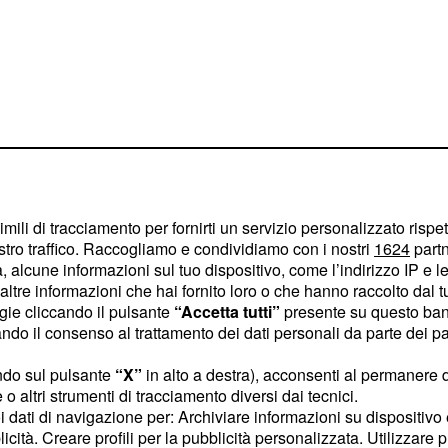
imili di tracciamento per fornirti un servizio personalizzato rispe
stro traffico. Raccogliamo e condividiamo con i nostri
1624
partn
 alcune informazioni sul tuo dispositivo, come l’indirizzo IP e le 
ltre informazioni che hai fornito loro o che hanno raccolto dal tuo
ogie cliccando il pulsante
“Accetta tutti”
presente su questo ban
o il consenso al trattamento dei dati personali da parte dei par
stare le dovute attenzioni
ndo sul pulsante
“X”
in alto a destra), acconsenti al permanere 
. Attualmente, la
i-Covid
o altri strumenti di tracciamento diversi dai tecnici.
relazione anche a un
uoi dati di navigazione per: Archiviare informazioni su dispositivo 
licità. Creare profili per la pubblicità personalizzata. Utilizzare p
e dei
effettuati nel
i
test