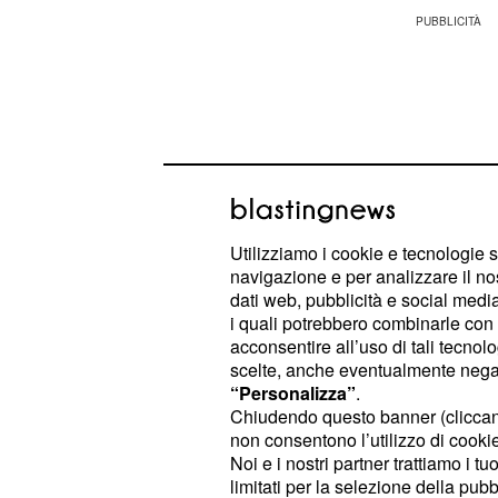
Utilizziamo i cookie e tecnologie s
navigazione e per analizzare il no
dati web, pubblicità e social media,
i quali potrebbero combinarle con a
acconsentire all’uso di tali tecnol
scelte, anche eventualmente negand
“Personalizza”
.
E ha consigliato di continuare a pre
Chiudendo questo banner (clicca
nell'ottemperanza delle
misure ant
non consentono l’utilizzo di cookie 
curva dei contagi è in crescita, in 
Noi e i nostri partner trattiamo i t
limitati per la selezione della pubb
incremento del numero dei
tampon