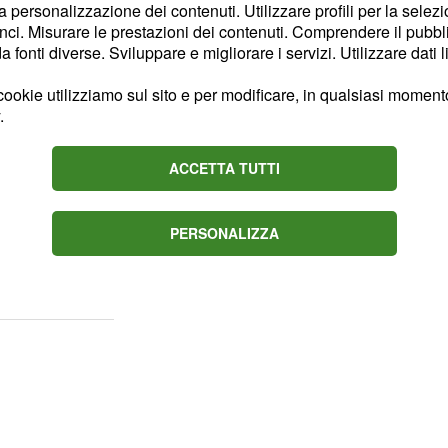
la personalizzazione dei contenuti. Utilizzare profili per la selez
i pazienti ricoverati
ci. Misurare le prestazioni dei contenuti. Comprendere il pubblic
l 20 settembre le vittime
fonti diverse. Sviluppare e migliorare i servizi. Utilizzare dati l
Si tratta di un
ookie utilizziamo sul sito e per modificare, in qualsiasi momento,
to Fabrizio Pregliasco,
.
del tutto prevedibile
si
e. Ci sono
diversi
ACCETTA TUTTI
 Italia, ma da un lato,
 che "sta funzionando il
PERSONALIZZA
di positività vengono