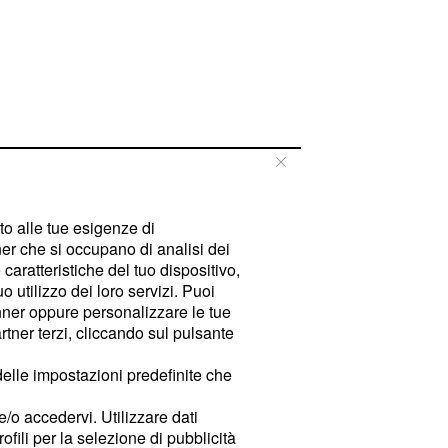
tto alle tue esigenze di
er che si occupano di analisi dei
caratteristiche del tuo dispositivo,
 utilizzo dei loro servizi. Puoi
ner oppure personalizzare le tue
tner terzi, cliccando sul pulsante
delle impostazioni predefinite che
e/o accedervi. Utilizzare dati
rofili per la selezione di pubblicità