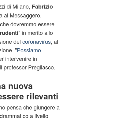
azzi di Milano,
Fabrizio
sta al Messaggero,
ne che dovremmo essere
" in merito allo
rudenti
usione del
coronavirus
, al
zione. "
Possiamo
er intervenire in
il professor Pregliasco.
na nuova
ssere rilevanti
ilano pensa che giungere a
 drammatico a livello