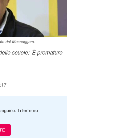
tato dal Messaggero.
 delle scuole: 'È prematuro
:17
seguirlo. Ti terremo
TE