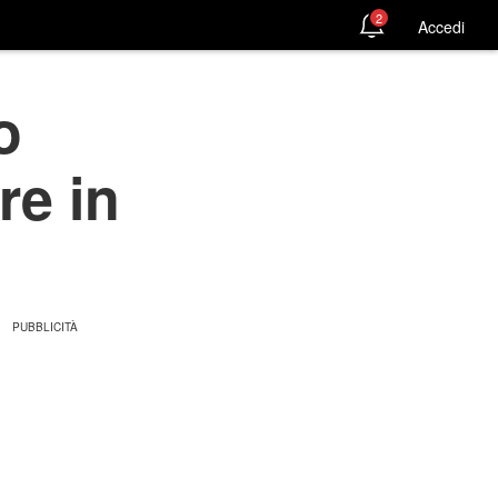
2
Accedi
o
re in