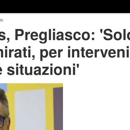
te
, Pregliasco: 'Sol
rati, per interveni
 situazioni'