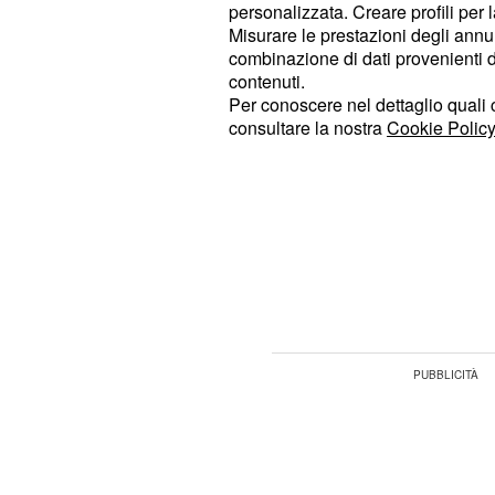
personalizzata. Creare profili per 
nostro Paese. Sono aumentati anche 
Misurare le prestazioni degli annun
nelle terapie intensive e i decessi. I
combinazione di dati provenienti da 
contenuti.
erano
, il giorno precedente
. "
15
24
Per conoscere nel dettaglio quali c
" ha dichiara
andamento endemico
consultare la nostra
Cookie Policy
aggiungendo che
questa situazione 
sta verificando da diverse settiman
di coronavirus sparsi in tutta
focolai
secondo il virologo questo significa
sistema di controllo", ovvero i casi 
riscontrati più velocemente.