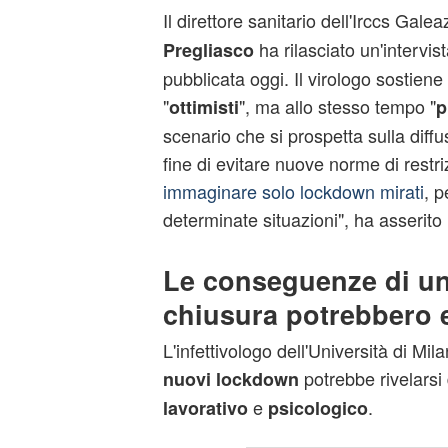
Il direttore sanitario dell'Irccs Gale
ha rilasciato un'intervi
Pregliasco
pubblicata oggi. Il virologo sostie
"
", ma allo stesso tempo "
ottimisti
p
scenario che si prospetta sulla diff
fine di evitare nuove norme di restri
immaginare solo lockdown mirati
, p
determinate situazioni", ha asserito 
Le conseguenze di u
chiusura potrebbero e
L'infettivologo dell'Università di M
potrebbe rivelarsi
nuovi lockdown
e
.
lavorativo
psicologico