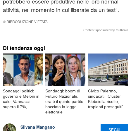
potrebbero essere produttive nelle loro normali
attività, nel momento in cui liberate da un test".
© RIPRODUZIONE VIETATA
Content sponsored by Outbrain
Di tendenza oggi
Sondaggi politici:
Sondaggi: boom di
Civico Palermo,
governo e Meloni in
Futuro Nazionale,
sindacati: 'Cluster
calo, Vannacci
ora è il quinto partito;
Klebsiella risolto,
supera il 7%,
bocciata la legge
trapianti proseguiti'
elettorale
Silvana Mangano
SEGUI