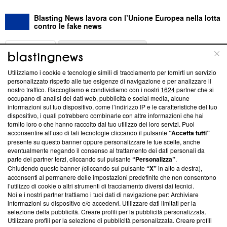
Blasting News lavora con l’Unione Europea nella lotta
contro le fake news
ABOUT
LINEA EDITORIALE
Utilizziamo i cookie e tecnologie simili di tracciamento per fornirti un servizio
Questa sezione offre informazioni trasparenti su Blasting
personalizzato rispetto alle tue esigenze di navigazione e per analizzare il
nostro traffico. Raccogliamo e condividiamo con i nostri
1624
partner che si
News, sui nostri processi editoriali e su come ci impegniamo a
occupano di analisi dei dati web, pubblicità e social media, alcune
creare news di qualità. Inoltre, afferma la nostra aderenza a
informazioni sul tuo dispositivo, come l’indirizzo IP e le caratteristiche del tuo
‘Trust Project - News with Integrity’
Blasting News non è
dispositivo, i quali potrebbero combinarle con altre informazioni che hai
ancora membro del programma, ma ha richiesto di farne
fornito loro o che hanno raccolto dal tuo utilizzo dei loro servizi. Puoi
parte; Trust Project non ha ancora effettuato una verifica di
acconsentire all’uso di tali tecnologie cliccando il pulsante
“Accetta tutti”
conformità agli standard.
presente su questo banner oppure personalizzare le tue scelte, anche
eventualmente negando il consenso al trattamento dei dati personali da
parte dei partner terzi, cliccando sul pulsante
“Personalizza”
.
Su di noi
Chiudendo questo banner (cliccando sul pulsante
“X”
in alto a destra),
acconsenti al permanere delle impostazioni predefinite che non consentono
Team editoriale
l’utilizzo di cookie o altri strumenti di tracciamento diversi dai tecnici.
Noi e i nostri partner trattiamo i tuoi dati di navigazione per: Archiviare
Corporate
informazioni su dispositivo e/o accedervi. Utilizzare dati limitati per la
selezione della pubblicità. Creare profili per la pubblicità personalizzata.
Redazione
Utilizzare profili per la selezione di pubblicità personalizzata. Creare profili