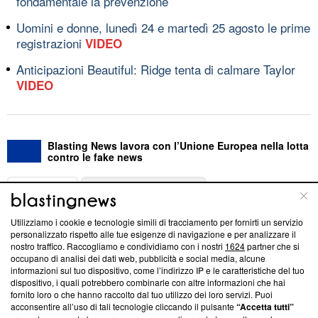
fondamentale la prevenzione
Uomini e donne, lunedì 24 e martedì 25 agosto le prime
registrazioni
VIDEO
Anticipazioni Beautiful: Ridge tenta di calmare Taylor
VIDEO
Blasting News lavora con l’Unione Europea nella lotta
contro le fake news
ABOUT
LINEA EDITORIALE
Utilizziamo i cookie e tecnologie simili di tracciamento per fornirti un servizio
Questa sezione offre informazioni trasparenti su Blasting
personalizzato rispetto alle tue esigenze di navigazione e per analizzare il
nostro traffico. Raccogliamo e condividiamo con i nostri
1624
partner che si
News, sui nostri processi editoriali e su come ci impegniamo a
occupano di analisi dei dati web, pubblicità e social media, alcune
creare news di qualità. Inoltre, afferma la nostra aderenza a
informazioni sul tuo dispositivo, come l’indirizzo IP e le caratteristiche del tuo
‘Trust Project - News with Integrity’
Blasting News non è
dispositivo, i quali potrebbero combinarle con altre informazioni che hai
ancora membro del programma, ma ha richiesto di farne
fornito loro o che hanno raccolto dal tuo utilizzo dei loro servizi. Puoi
parte; Trust Project non ha ancora effettuato una verifica di
acconsentire all’uso di tali tecnologie cliccando il pulsante
“Accetta tutti”