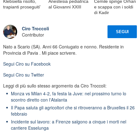
Klebsiella risolto,
Anestesia pediatrica
Cemile spinge Orhan
trapianti proseguiti'
al Giovanni XXIII
e scappa con i soldi
di Kadir
Ciro Troccoli
SEGUI
Contributor
Nato a Scario (SA). Anni 66 Coniugato e nonno. Residente in
Provincia di Pavia . Mi piace scrivere.
Segui
Ciro
su Facebook
Segui
Ciro
su Twitter
Leggi di più sullo stesso argomento da Ciro Troccoli:
Monza vs Milan 4-2, fa festa la Juve: nel prossimo turno lo
scontro diretto con l'Atalanta
Il Papa saluta gli agricoltori che si ritroveranno a Bruxelles il 26
febbraio
Incidente sul lavoro: a Firenze salgono a cinque i morti nel
cantiere Esselunga