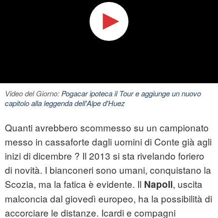
Video del Giorno:
Pogacar ipoteca il Tour e aggiunge un nuovo
capitolo alla leggenda dell'Alpe d'Huez
Quanti avrebbero scommesso su un campionato
messo in cassaforte dagli uomini di Conte già agli
inizi di dicembre ? Il 2013 si sta rivelando foriero
di novità. I bianconeri sono umani, conquistano la
Scozia, ma la fatica è evidente. Il
, uscita
Napoli
malconcia dal giovedì europeo, ha la possibilità di
accorciare le distanze. Icardi e compagni