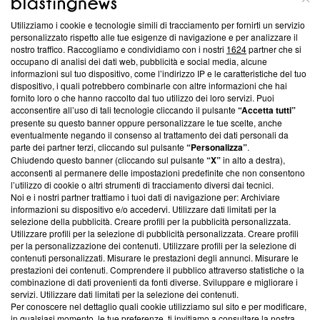
Utilizziamo i cookie e tecnologie simili di tracciamento per fornirti un servizio
Questa sezione offre informazioni trasparenti su Blasting
personalizzato rispetto alle tue esigenze di navigazione e per analizzare il
nostro traffico. Raccogliamo e condividiamo con i nostri
1624
partner che si
News, sui nostri processi editoriali e su come ci impegniamo a
occupano di analisi dei dati web, pubblicità e social media, alcune
creare news di qualità. Inoltre, afferma la nostra aderenza a
informazioni sul tuo dispositivo, come l’indirizzo IP e le caratteristiche del tuo
‘Trust Project - News with Integrity’
Blasting News non è
dispositivo, i quali potrebbero combinarle con altre informazioni che hai
ancora membro del programma, ma ha richiesto di farne
fornito loro o che hanno raccolto dal tuo utilizzo dei loro servizi. Puoi
parte; Trust Project non ha ancora effettuato una verifica di
acconsentire all’uso di tali tecnologie cliccando il pulsante
“Accetta tutti”
conformità agli standard.
presente su questo banner oppure personalizzare le tue scelte, anche
eventualmente negando il consenso al trattamento dei dati personali da
parte dei partner terzi, cliccando sul pulsante
“Personalizza”
.
Su di noi
Chiudendo questo banner (cliccando sul pulsante
“X”
in alto a destra),
acconsenti al permanere delle impostazioni predefinite che non consentono
Team editoriale
l’utilizzo di cookie o altri strumenti di tracciamento diversi dai tecnici.
Noi e i nostri partner trattiamo i tuoi dati di navigazione per: Archiviare
Corporate
informazioni su dispositivo e/o accedervi. Utilizzare dati limitati per la
selezione della pubblicità. Creare profili per la pubblicità personalizzata.
Redazione
Utilizzare profili per la selezione di pubblicità personalizzata. Creare profili
per la personalizzazione dei contenuti. Utilizzare profili per la selezione di
Informativa Privacy
contenuti personalizzati. Misurare le prestazioni degli annunci. Misurare le
prestazioni dei contenuti. Comprendere il pubblico attraverso statistiche o la
Cookie Policy
combinazione di dati provenienti da fonti diverse. Sviluppare e migliorare i
servizi. Utilizzare dati limitati per la selezione dei contenuti.
Blasting SA, IDI CHE-247.845.224, Via Carlo Frasca, 3 - 6900
Per conoscere nel dettaglio quali cookie utilizziamo sul sito e per modificare,
Lugano (Svizzera) Tel:
+39 0690258937
in qualsiasi momento, le tue preferenze, ti invitiamo a consultare la nostra