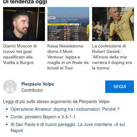
Di tendenza oggi
Gianni Moscon di
Kasia Niewiadoma
La confessione di
nuovo nei guai:
doma il Mont
Robert Gesink:
squalificato alla
Ventoux: tappa e
'All'inizio della mia
Vuelta a Burgos
maglia in un finale da
carriera il doping era
brividi al Tour
la norma'
Pierpaolo Volpe
SEGUI
Contributor
Leggi di più sullo stesso argomento da Pierpaolo Volpe:
Operazione Amateur: doping tra i cicloamatori. Perché ?
Conte: pensiero Bayern e 3-5-1-1
Al San Paolo è di nuovo pareggio. La Juve mantiene +6 sul
Napoli