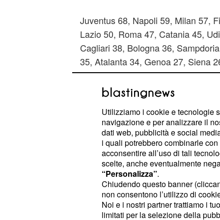
Juventus 68, Napoli 59, Milan 57, Fi
Lazio 50, Roma 47, Catania 45, Ud
Cagliari 38, Bologna 36, Sampdoria
35, Atalanta 34, Genoa 27, Siena 2
21.
Il campionato riprenderà con le part
Utilizziamo i cookie e tecnologie s
uno sguardo veloce ai
d
pronostici
navigazione e per analizzare il no
.
di Serie A
dati web, pubblicità e social media,
i quali potrebbero combinarle con a
Sabato due anticipi: alle 18:00
Juve
acconsentire all’uso di tali tecnol
scelte, anche eventualmente negand
squalifiche e la vigilia imminente c
“Personalizza”
.
potrebbero distrarre i bianconeri, pu
Chiudendo questo banner (clicca
. Alle ore 20:45, to
pronostico 1-1
non consentono l’utilizzo di cookie 
Noi e i nostri partner trattiamo i t
auspicabile un pareggio che potrebb
limitati per la selezione della pubb