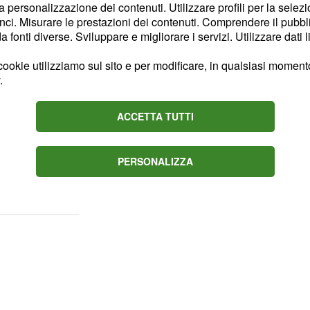
la personalizzazione dei contenuti. Utilizzare profili per la selez
ci. Misurare le prestazioni dei contenuti. Comprendere il pubblic
: uno dei due big
a-Milan
fonti diverse. Sviluppare e migliorare i servizi. Utilizzare dati l
 apertissimo a qualsiasi
ookie utilizziamo sul sito e per modificare, in qualsiasi momento,
iaprire seriamente il
.
i sembrano essere molto
ento;
.
pronostico 1-2
ACCETTA TUTTI
: la squadra di casa si
a
PERSONALIZZA
trebbero fare la