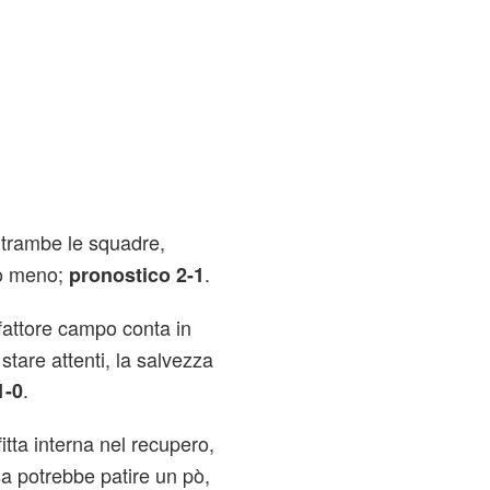
ntrambe le squadre,
no meno;
.
pronostico 2-1
 fattore campo conta in
stare attenti, la salvezza
.
1-0
itta interna nel recupero,
a potrebbe patire un pò,