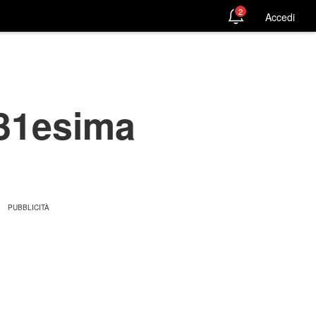
2
Accedi
 31esima