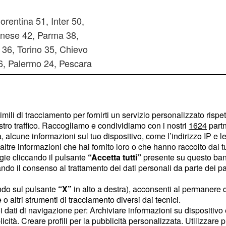
orentina 51, Inter 50,
inese 42, Parma 38,
 36, Torino 35, Chievo
6, Palermo 24, Pescara
ite del
,
6-7-8 aprile 2013
imili di tracciamento per fornirti un servizio personalizzato rispe
ella
31esima giornata
stro traffico. Raccogliamo e condividiamo con i nostri
1624
partn
 alcune informazioni sul tuo dispositivo, come l’indirizzo IP e le 
ltre informazioni che hai fornito loro o che hanno raccolto dal tuo
: varie
ntus-Pescara
ogie cliccando il pulsante
“Accetta tutti”
presente su questo ban
o il consenso al trattamento dei dati personali da parte dei par
ontro il Bayern Monaco,
nto alla sorpresa:
ndo sul pulsante
“X”
in alto a destra), acconsenti al permanere 
cca a
,
Bologna-Torino
o altri strumenti di tracciamento diversi dai tecnici.
uoi dati di navigazione per: Archiviare informazioni su dispositivo 
e essere utile per
licità. Creare profili per la pubblicità personalizzata. Utilizzare p