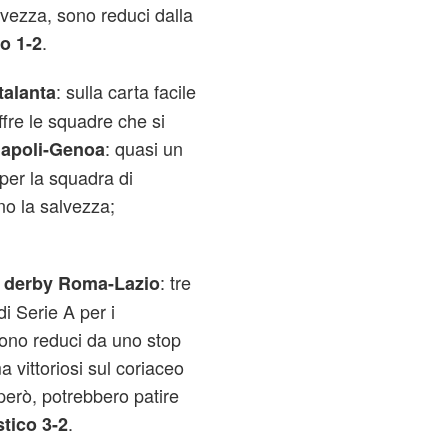
salvezza, sono reduci dalla
.
o 1-2
: sulla carta facile
talanta
ffre le squadre che si
: quasi un
apoli-Genoa
per la squadra di
ano la salvezza;
l
: tre
derby Roma-Lazio
di Serie A per i
sono reduci da uno stop
 vittoriosi sul coriaceo
 però, potrebbero patire
.
tico 3-2