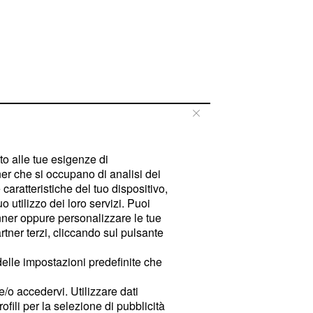
tto alle tue esigenze di
er che si occupano di analisi dei
caratteristiche del tuo dispositivo,
 utilizzo dei loro servizi. Puoi
ner oppure personalizzare le tue
tner terzi, cliccando sul pulsante
delle impostazioni predefinite che
e/o accedervi. Utilizzare dati
rofili per la selezione di pubblicità