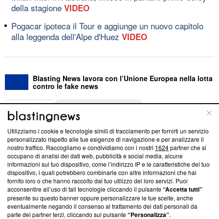
della stagione
VIDEO
Pogacar ipoteca il Tour e aggiunge un nuovo capitolo
alla leggenda dell'Alpe d'Huez
VIDEO
Blasting News lavora con l’Unione Europea nella lotta
contro le fake news
ABOUT
LINEA EDITORIALE
Utilizziamo i cookie e tecnologie simili di tracciamento per fornirti un servizio
Questa sezione offre informazioni trasparenti su Blasting
personalizzato rispetto alle tue esigenze di navigazione e per analizzare il
nostro traffico. Raccogliamo e condividiamo con i nostri
1624
partner che si
News, sui nostri processi editoriali e su come ci impegniamo a
occupano di analisi dei dati web, pubblicità e social media, alcune
creare news di qualità. Inoltre, afferma la nostra aderenza a
informazioni sul tuo dispositivo, come l’indirizzo IP e le caratteristiche del tuo
‘Trust Project - News with Integrity’
Blasting News non è
dispositivo, i quali potrebbero combinarle con altre informazioni che hai
ancora membro del programma, ma ha richiesto di farne
fornito loro o che hanno raccolto dal tuo utilizzo dei loro servizi. Puoi
parte; Trust Project non ha ancora effettuato una verifica di
acconsentire all’uso di tali tecnologie cliccando il pulsante
“Accetta tutti”
conformità agli standard.
presente su questo banner oppure personalizzare le tue scelte, anche
eventualmente negando il consenso al trattamento dei dati personali da
parte dei partner terzi, cliccando sul pulsante
“Personalizza”
.
Su di noi