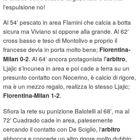
l'espulsione no!
Al 54' pescato in area Flamini che calcia a botta
sicura ma Viviano si oppone alla grande. Al 62'
cross basso e teso di Montolivo e proprio il
francese devia in porta molto bene;
Fiorentina-
. Al 64' ancora protagonista l
,
Milan 0-2
'arbitro
Ljajic s'incunea in area e poi cade a terra su un
presunto contatto con Nocerino, è calcio di rigore,
ma è un mezzo regalo, realizza lo stesso Ljajic;
.
Fiorentina-Milan 1-2
Sfiora la rete su punizione Balotelli al 68', ma al
72' Cuadrado cade in area, palesemente
cercando il contatto con De Sciglio, l'
arbitro
abbocca e concede un altro rigore molto dubbio,