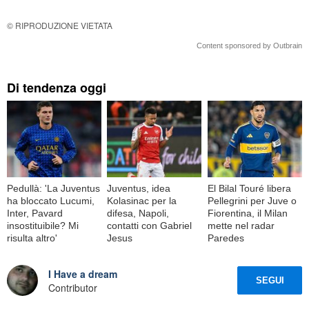
© RIPRODUZIONE VIETATA
Content sponsored by Outbrain
Di tendenza oggi
Pedullà: 'La Juventus
Juventus, idea
El Bilal Touré libera
ha bloccato Lucumi,
Kolasinac per la
Pellegrini per Juve o
Inter, Pavard
difesa, Napoli,
Fiorentina, il Milan
insostituibile? Mi
contatti con Gabriel
mette nel radar
risulta altro'
Jesus
Paredes
I Have a dream
SEGUI
Contributor