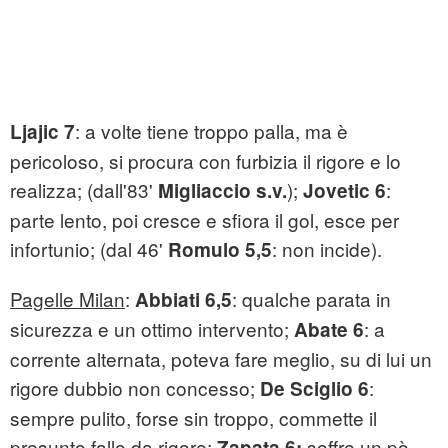
: a volte tiene troppo palla, ma è
Ljajic 7
pericoloso, si procura con furbizia il rigore e lo
realizza; (dall'83'
);
:
Migliaccio s.v.
Jovetic 6
parte lento, poi cresce e sfiora il gol, esce per
infortunio; (dal 46'
: non incide).
Romulo 5,5
Pagelle Milan
:
: qualche parata in
Abbiati 6,5
sicurezza e un ottimo intervento;
: a
Abate 6
corrente alternata, poteva fare meglio, su di lui un
rigore dubbio non concesso;
:
De Sciglio 6
sempre pulito, forse sin troppo, commette il
presunto fallo da rigore;
soffre un pò
Zapata 6: