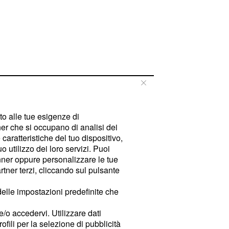
tto alle tue esigenze di
er che si occupano di analisi dei
caratteristiche del tuo dispositivo,
 utilizzo dei loro servizi. Puoi
ner oppure personalizzare le tue
tner terzi, cliccando sul pulsante
delle impostazioni predefinite che
e/o accedervi. Utilizzare dati
rofili per la selezione di pubblicità