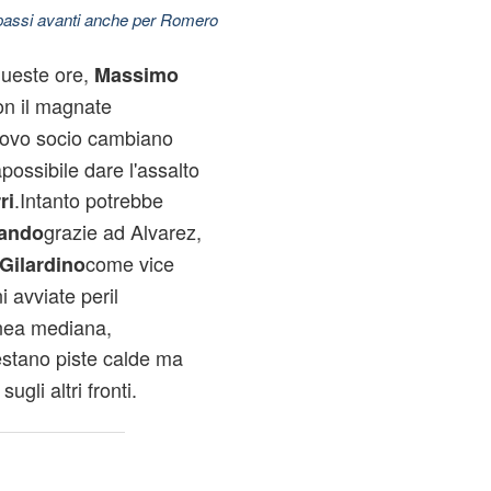
 passi avanti anche per Romero
queste ore,
Massimo
on il magnate
nuovo socio cambiano
possibile dare l'assalto
.Intanto potrebbe
ri
grazie ad Alvarez,
ando
come vice
Gilardino
i avviate peril
inea mediana,
stano piste calde ma
gli altri fronti.