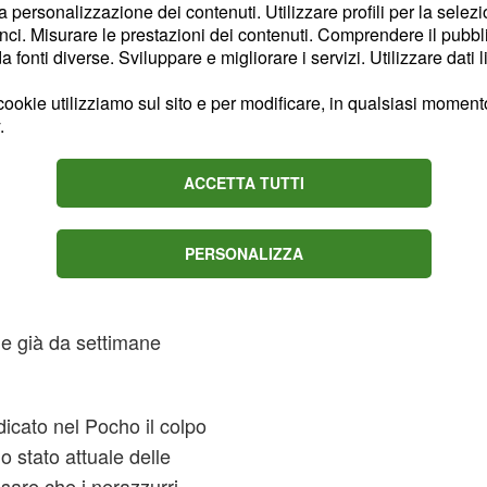
la personalizzazione dei contenuti. Utilizzare profili per la selez
ci. Misurare le prestazioni dei contenuti. Comprendere il pubblic
fonti diverse. Sviluppare e migliorare i servizi. Utilizzare dati l
ookie utilizziamo sul sito e per modificare, in qualsiasi momento,
.
ACCETTA TUTTI
ioporta giovamenti
che l'
alciomercato
Inter
que registratosul
PERSONALIZZA
arri. In questo senso,
bbe scaldarsi
e già da settimane
icato nel Pocho il colpo
o stato attuale delle
sare che i nerazzurri