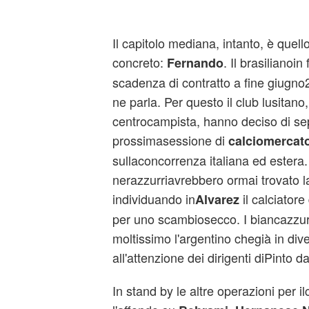
Il capitolo mediana, intanto, è quello
concreto:
. Il brasilianoin
Fernando
scadenza di contratto a fine giugno
ne parla. Per questo il club lusitano
centrocampista, hanno deciso di sep
prossimasessione di
calciomercat
sullaconcorrenza italiana ed estera.
nerazzurriavrebbero ormai trovato la
individuando in
il calciatore
Alvarez
per uno scambiosecco. I biancazzur
moltissimo l'argentino chegià in dive
all'attenzione dei dirigenti diPinto d
In stand by le altre operazioni per i