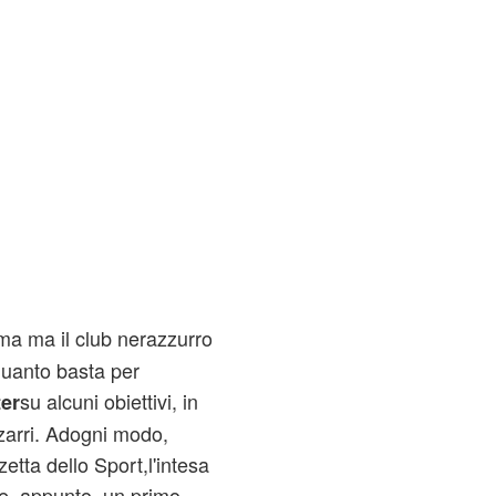
ma ma il club nerazzurro
quanto basta per
su alcuni obiettivi, in
ter
zzarri. Adogni modo,
etta dello Sport,l'intesa
e, appunto, un primo