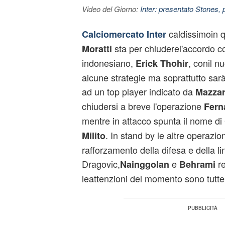
Video del Giorno:
Inter: presentato Stones,
caldissimoin 
Calciomercato
Inter
sta per chiuderel'accordo c
Moratti
indonesiano,
, conil 
Erick
Thohir
alcune strategie ma soprattutto sarà
ad un top player indicato da
Mazzar
chiudersi a breve l'operazione
Fern
mentre in attacco spunta il nome di
. In stand by le altre operazion
Milito
rafforzamento della difesa e della l
Dragovic,
e
re
Nainggolan
Behrami
leattenzioni del momento sono tutte su