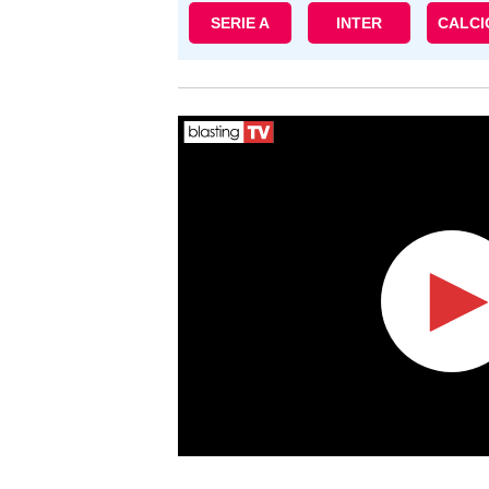
SERIE A
INTER
CALC