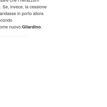
. Se, invece, la cessione
andasse in porto allora
secondo
nome nuovo:
.
Gilardino