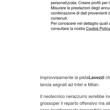
personalizzata. Creare profili per 
Misurare le prestazioni degli annun
combinazione di dati provenienti da 
contenuti.
Per conoscere nel dettaglio quali c
consultare la nostra
Cookie Policy
L'ingresso immediato del nuovo soc
istantanei anche alle operazioni di
c
ha cominciato ad imbastire o comun
taccuino dopo le indicazioni di Mazz
sempreriprendendo la Rosea, potre
improvvisamente la pista
ch
Lavezzi
lancia segnali ad Inter e Milan.
Il neotecnico nerazzurro avrebbe ind
grossoper il reparto offensivo ma all
cose èpraticamente impossibile pen