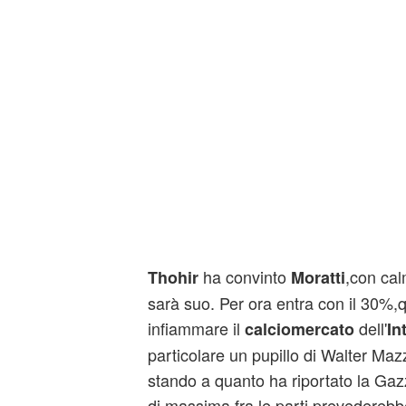
ha convinto
,con cal
Thohir
Moratti
sarà suo. Per ora entra con il 30%,
infiammare il
dell'
calciomercato
In
particolare un pupillo di Walter Ma
stando a quanto ha riportato la Gazz
di massima fra le parti prevederebb