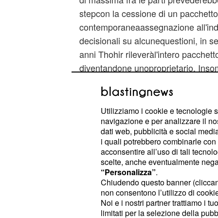
stepcon la cessione di un pacchetto
contemporaneaassegnazione all'indo
decisionali su alcunequestioni, in se
anni Thohir rileveràl'intero pacchetto
diventandone unoproprietario. Inso
deciso di chiudere la suastoria con l
con calma assicurandosi che ilclub 
garantiscano passione e successi.
Utilizziamo i cookie e tecnologie s
navigazione e per analizzare il no
dati web, pubblicità e social media,
i quali potrebbero combinarle con a
acconsentire all’uso di tali tecnol
scelte, anche eventualmente negand
“Personalizza”
.
Chiudendo questo banner (clicca
non consentono l’utilizzo di cookie 
Noi e i nostri partner trattiamo i t
limitati per la selezione della pubb