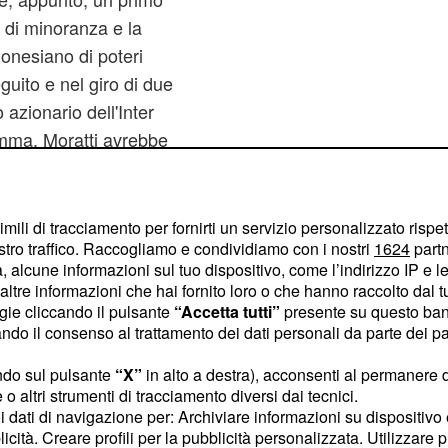
 di minoranza e la
nesiano di poteri
guito e nel giro di due
 azionario dell'Inter
mma, Moratti avrebbe
'Inter ma intende farlo
finisca in mani che
imili di tracciamento per fornirti un servizio personalizzato rispe
stro traffico. Raccogliamo e condividiamo con i nostri
1624
partn
 alcune informazioni sul tuo dispositivo, come l’indirizzo IP e le 
ltre informazioni che hai fornito loro o che hanno raccolto dal tuo
ogie cliccando il pulsante
“Accetta tutti”
presente su questo ban
o il consenso al trattamento dei dati personali da parte dei par
ndo sul pulsante
“X”
in alto a destra), acconsenti al permanere 
o altri strumenti di tracciamento diversi dai tecnici.
uoi dati di navigazione per: Archiviare informazioni su dispositivo 
licità. Creare profili per la pubblicità personalizzata. Utilizzare p