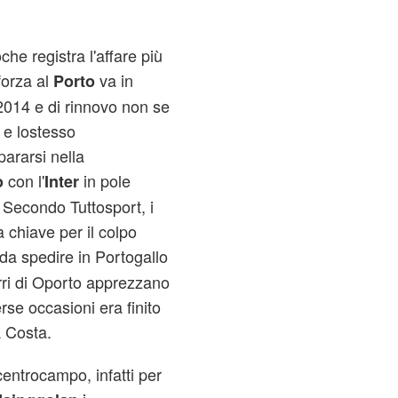
che registra l'affare più
 forza al
va in
Porto
2014 e di rinnovo non se
, e lostesso
ararsi nella
con l'
in pole
o
Inter
 Secondo Tuttosport, i
 chiave per il colpo
 da spedire in Portogallo
ri di Oporto apprezzano
rse occasioni era finito
a Costa.
lcentrocampo, infatti per