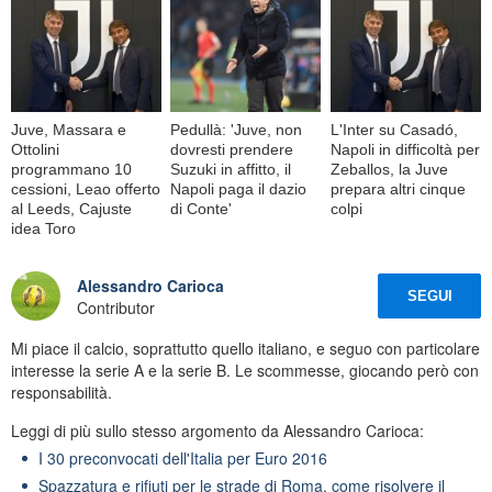
Juve, Massara e
Pedullà: 'Juve, non
L'Inter su Casadó,
Ottolini
dovresti prendere
Napoli in difficoltà per
programmano 10
Suzuki in affitto, il
Zeballos, la Juve
cessioni, Leao offerto
Napoli paga il dazio
prepara altri cinque
al Leeds, Cajuste
di Conte'
colpi
idea Toro
Alessandro Carioca
SEGUI
Contributor
Mi piace il calcio, soprattutto quello italiano, e seguo con particolare
interesse la serie A e la serie B. Le scommesse, giocando però con
responsabilità.
Leggi di più sullo stesso argomento da Alessandro Carioca:
I 30 preconvocati dell'Italia per Euro 2016
Spazzatura e rifiuti per le strade di Roma, come risolvere il