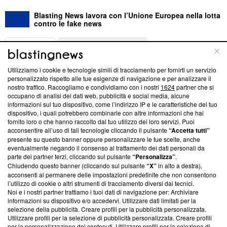
Blasting News lavora con l’Unione Europea nella lotta
contro le fake news
ABOUT
LINEA EDITORIALE
Utilizziamo i cookie e tecnologie simili di tracciamento per fornirti un servizio
Questa sezione offre informazioni trasparenti su Blasting
personalizzato rispetto alle tue esigenze di navigazione e per analizzare il
nostro traffico. Raccogliamo e condividiamo con i nostri
1624
partner che si
News, sui nostri processi editoriali e su come ci impegniamo a
occupano di analisi dei dati web, pubblicità e social media, alcune
creare news di qualità. Inoltre, afferma la nostra aderenza a
informazioni sul tuo dispositivo, come l’indirizzo IP e le caratteristiche del tuo
‘Trust Project - News with Integrity’
Blasting News non è
dispositivo, i quali potrebbero combinarle con altre informazioni che hai
ancora membro del programma, ma ha richiesto di farne
fornito loro o che hanno raccolto dal tuo utilizzo dei loro servizi. Puoi
parte; Trust Project non ha ancora effettuato una verifica di
acconsentire all’uso di tali tecnologie cliccando il pulsante
“Accetta tutti”
conformità agli standard.
presente su questo banner oppure personalizzare le tue scelte, anche
eventualmente negando il consenso al trattamento dei dati personali da
parte dei partner terzi, cliccando sul pulsante
“Personalizza”
.
Su di noi
Chiudendo questo banner (cliccando sul pulsante
“X”
in alto a destra),
acconsenti al permanere delle impostazioni predefinite che non consentono
Team editoriale
l’utilizzo di cookie o altri strumenti di tracciamento diversi dai tecnici.
Noi e i nostri partner trattiamo i tuoi dati di navigazione per: Archiviare
Corporate
informazioni su dispositivo e/o accedervi. Utilizzare dati limitati per la
selezione della pubblicità. Creare profili per la pubblicità personalizzata.
Redazione
Utilizzare profili per la selezione di pubblicità personalizzata. Creare profili
per la personalizzazione dei contenuti. Utilizzare profili per la selezione di