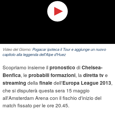
Video del Giorno:
Pogacar ipoteca il Tour e aggiunge un nuovo
capitolo alla leggenda dell'Alpe d'Huez
Scopriamo insieme il
di
pronostico
Chelsea-
, le
, la
e
Benfica
probabili formazioni
diretta tv
della
dell'
,
streaming
finale
Europa League 2013
che si disputerà questa sera 15 maggio
all'Amsterdam Arena con il fischio d'inizio del
match fissato per le ore 20.45.