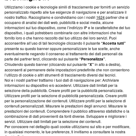
Utilizziamo i cookie e tecnologie simili di tracciamento per fornirti un servizio
Questa sezione offre informazioni trasparenti su Blasting
personalizzato rispetto alle tue esigenze di navigazione e per analizzare il
nostro traffico. Raccogliamo e condividiamo con i nostri
1624
partner che si
News, sui nostri processi editoriali e su come ci impegniamo a
occupano di analisi dei dati web, pubblicità e social media, alcune
creare news di qualità. Inoltre, afferma la nostra aderenza a
informazioni sul tuo dispositivo, come l’indirizzo IP e le caratteristiche del tuo
‘Trust Project - News with Integrity’
Blasting News non è
dispositivo, i quali potrebbero combinarle con altre informazioni che hai
ancora membro del programma, ma ha richiesto di farne
fornito loro o che hanno raccolto dal tuo utilizzo dei loro servizi. Puoi
parte; Trust Project non ha ancora effettuato una verifica di
acconsentire all’uso di tali tecnologie cliccando il pulsante
“Accetta tutti”
conformità agli standard.
presente su questo banner oppure personalizzare le tue scelte, anche
eventualmente negando il consenso al trattamento dei dati personali da
parte dei partner terzi, cliccando sul pulsante
“Personalizza”
.
Su di noi
Chiudendo questo banner (cliccando sul pulsante
“X”
in alto a destra),
acconsenti al permanere delle impostazioni predefinite che non consentono
Team editoriale
l’utilizzo di cookie o altri strumenti di tracciamento diversi dai tecnici.
Noi e i nostri partner trattiamo i tuoi dati di navigazione per: Archiviare
Corporate
informazioni su dispositivo e/o accedervi. Utilizzare dati limitati per la
selezione della pubblicità. Creare profili per la pubblicità personalizzata.
Redazione
Utilizzare profili per la selezione di pubblicità personalizzata. Creare profili
per la personalizzazione dei contenuti. Utilizzare profili per la selezione di
Informativa Privacy
contenuti personalizzati. Misurare le prestazioni degli annunci. Misurare le
prestazioni dei contenuti. Comprendere il pubblico attraverso statistiche o la
Cookie Policy
combinazione di dati provenienti da fonti diverse. Sviluppare e migliorare i
servizi. Utilizzare dati limitati per la selezione dei contenuti.
Blasting SA, IDI CHE-247.845.224, Via Carlo Frasca, 3 - 6900
Per conoscere nel dettaglio quali cookie utilizziamo sul sito e per modificare,
Lugano (Svizzera) Tel:
+39 0690258937
in qualsiasi momento, le tue preferenze, ti invitiamo a consultare la nostra