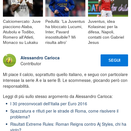
Calciomercato: Juve
Pedullà: 'La Juventus
Juventus, idea
piacciono Alaba,
ha bloccato Lucumi,
Kolasinac per la
Atubolu e Todibo,
Inter, Pavard
difesa, Napoli,
Romero all'Atleti,
insostituibile? Mi
contatti con Gabriel
Monaco su Lukaku
risulta altro'
Jesus
Alessandro Carioca
SEGUI
Contributor
Mi piace il calcio, soprattutto quello italiano, e seguo con particolare
interesse la serie A e la serie B. Le scommesse, giocando però con
responsabilità.
Leggi di più sullo stesso argomento da Alessandro Carioca:
I 30 preconvocati dell'Italia per Euro 2016
Spazzatura e rifiuti per le strade di Roma, come risolvere il
problema?
Risultati Extreme Rules: Roman Reigns contro Aj Styles, chi ha
vinto?