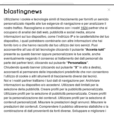
ABOUT
LINEA EDITORIALE
Utilizziamo i cookie e tecnologie simili di tracciamento per fornirti un servizio
Questa sezione offre informazioni trasparenti su Blasting
personalizzato rispetto alle tue esigenze di navigazione e per analizzare il
nostro traffico. Raccogliamo e condividiamo con i nostri
1624
partner che si
News, sui nostri processi editoriali e su come ci impegniamo a
occupano di analisi dei dati web, pubblicità e social media, alcune
creare news di qualità. Inoltre, afferma la nostra aderenza a
informazioni sul tuo dispositivo, come l’indirizzo IP e le caratteristiche del tuo
‘Trust Project - News with Integrity’
Blasting News non è
dispositivo, i quali potrebbero combinarle con altre informazioni che hai
ancora membro del programma, ma ha richiesto di farne
fornito loro o che hanno raccolto dal tuo utilizzo dei loro servizi. Puoi
parte; Trust Project non ha ancora effettuato una verifica di
acconsentire all’uso di tali tecnologie cliccando il pulsante
“Accetta tutti”
conformità agli standard.
presente su questo banner oppure personalizzare le tue scelte, anche
eventualmente negando il consenso al trattamento dei dati personali da
parte dei partner terzi, cliccando sul pulsante
“Personalizza”
.
Su di noi
Chiudendo questo banner (cliccando sul pulsante
“X”
in alto a destra),
acconsenti al permanere delle impostazioni predefinite che non consentono
Team editoriale
l’utilizzo di cookie o altri strumenti di tracciamento diversi dai tecnici.
Noi e i nostri partner trattiamo i tuoi dati di navigazione per: Archiviare
Corporate
informazioni su dispositivo e/o accedervi. Utilizzare dati limitati per la
selezione della pubblicità. Creare profili per la pubblicità personalizzata.
Redazione
Utilizzare profili per la selezione di pubblicità personalizzata. Creare profili
per la personalizzazione dei contenuti. Utilizzare profili per la selezione di
Informativa Privacy
contenuti personalizzati. Misurare le prestazioni degli annunci. Misurare le
prestazioni dei contenuti. Comprendere il pubblico attraverso statistiche o la
Cookie Policy
combinazione di dati provenienti da fonti diverse. Sviluppare e migliorare i