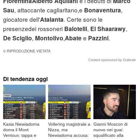
e i debutti di
FiorentinaAlberto Aquilani
Marco
, attaccante cagliaritano,e
,
Sau
Bonaventura
giocatore dell'
. Certe sono le
Atalanta
presenzedei rossoneri
,
,
Balotelli
El Shaarawy
,
,
e
.
De Sciglio
Montolivo
Abate
Pazzini
© RIPRODUZIONE VIETATA
Content sponsored by Outbrain
Di tendenza oggi
Kasia Niewiadoma
Vollering magistrale a
Gianni Moscon di
doma il Mont
Nizza, ma
nuovo nei guai:
Ventoux: tappa e
Niewiadoma accusa:
squalificato alla