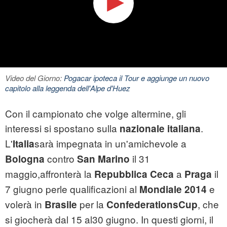
Video del Giorno:
Pogacar ipoteca il Tour e aggiunge un nuovo
capitolo alla leggenda dell'Alpe d'Huez
Con il campionato che volge altermine, gli
interessi si spostano sulla
.
nazionale italiana
L'
sarà impegnata in un'amichevole a
Italia
contro
il 31
Bologna
San Marino
maggio,affronterà la
a
il
Repubblica Ceca
Praga
7 giugno perle qualificazioni al
e
Mondiale 2014
volerà in
per la
, che
Brasile
ConfederationsCup
si giocherà dal 15 al30 giugno. In questi giorni, il