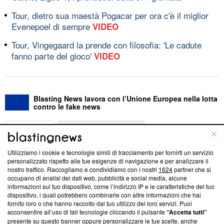
Tour, dietro sua maestà Pogacar per ora c'è il miglior
Evenepoel di sempre
VIDEO
Tour, Vingegaard la prende con filosofia: 'Le cadute
fanno parte del gioco'
VIDEO
Blasting News lavora con l’Unione Europea nella lotta
contro le fake news
ABOUT
LINEA EDITORIALE
Utilizziamo i cookie e tecnologie simili di tracciamento per fornirti un servizio
Questa sezione offre informazioni trasparenti su Blasting
personalizzato rispetto alle tue esigenze di navigazione e per analizzare il
nostro traffico. Raccogliamo e condividiamo con i nostri
1624
partner che si
News, sui nostri processi editoriali e su come ci impegniamo a
occupano di analisi dei dati web, pubblicità e social media, alcune
creare news di qualità. Inoltre, afferma la nostra aderenza a
informazioni sul tuo dispositivo, come l’indirizzo IP e le caratteristiche del tuo
‘Trust Project - News with Integrity’
Blasting News non è
dispositivo, i quali potrebbero combinarle con altre informazioni che hai
ancora membro del programma, ma ha richiesto di farne
fornito loro o che hanno raccolto dal tuo utilizzo dei loro servizi. Puoi
parte; Trust Project non ha ancora effettuato una verifica di
acconsentire all’uso di tali tecnologie cliccando il pulsante
“Accetta tutti”
conformità agli standard.
presente su questo banner oppure personalizzare le tue scelte, anche