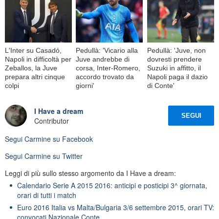
L'Inter su Casadó,
Pedullà: 'Vicario alla
Pedullà: 'Juve, non
Napoli in difficoltà per
Juve andrebbe di
dovresti prendere
Zeballos, la Juve
corsa, Inter-Romero,
Suzuki in affitto, il
prepara altri cinque
accordo trovato da
Napoli paga il dazio
colpi
giorni'
di Conte'
I Have a dream
SEGUI
Contributor
Segui
Carmine
su Facebook
Segui
Carmine
su Twitter
Leggi di più sullo stesso argomento da I Have a dream:
Calendario Serie A 2015 2016: anticipi e posticipi 3^ giornata,
orari di tutti i match
Euro 2016 Italia vs Malta/Bulgaria 3/6 settembre 2015, orari TV:
convocati Nazionale Conte