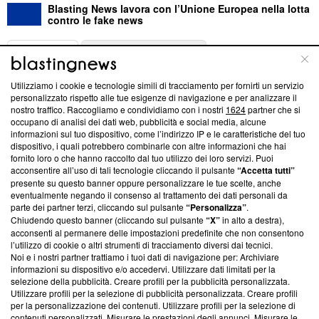
Blasting News lavora con l’Unione Europea nella lotta
contro le fake news
ABOUT
LINEA EDITORIALE
Utilizziamo i cookie e tecnologie simili di tracciamento per fornirti un servizio
Questa sezione offre informazioni trasparenti su Blasting
personalizzato rispetto alle tue esigenze di navigazione e per analizzare il
nostro traffico. Raccogliamo e condividiamo con i nostri
1624
partner che si
News, sui nostri processi editoriali e su come ci impegniamo a
occupano di analisi dei dati web, pubblicità e social media, alcune
creare news di qualità. Inoltre, afferma la nostra aderenza a
informazioni sul tuo dispositivo, come l’indirizzo IP e le caratteristiche del tuo
‘Trust Project - News with Integrity’
Blasting News non è
dispositivo, i quali potrebbero combinarle con altre informazioni che hai
ancora membro del programma, ma ha richiesto di farne
fornito loro o che hanno raccolto dal tuo utilizzo dei loro servizi. Puoi
parte; Trust Project non ha ancora effettuato una verifica di
acconsentire all’uso di tali tecnologie cliccando il pulsante
“Accetta tutti”
conformità agli standard.
presente su questo banner oppure personalizzare le tue scelte, anche
eventualmente negando il consenso al trattamento dei dati personali da
parte dei partner terzi, cliccando sul pulsante
“Personalizza”
.
Su di noi
Chiudendo questo banner (cliccando sul pulsante
“X”
in alto a destra),
acconsenti al permanere delle impostazioni predefinite che non consentono
Team editoriale
l’utilizzo di cookie o altri strumenti di tracciamento diversi dai tecnici.
Noi e i nostri partner trattiamo i tuoi dati di navigazione per: Archiviare
Corporate
informazioni su dispositivo e/o accedervi. Utilizzare dati limitati per la
selezione della pubblicità. Creare profili per la pubblicità personalizzata.
Redazione
Utilizzare profili per la selezione di pubblicità personalizzata. Creare profili
per la personalizzazione dei contenuti. Utilizzare profili per la selezione di
Informativa Privacy
contenuti personalizzati. Misurare le prestazioni degli annunci. Misurare le