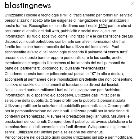
ABOUT
LINEA EDITORIALE
Utilizziamo i cookie e tecnologie simili di tracciamento per fornirti un servizio
Questa sezione offre informazioni trasparenti su Blasting
personalizzato rispetto alle tue esigenze di navigazione e per analizzare il
nostro traffico. Raccogliamo e condividiamo con i nostri
1624
partner che si
News, sui nostri processi editoriali e su come ci impegniamo a
occupano di analisi dei dati web, pubblicità e social media, alcune
creare news di qualità. Inoltre, afferma la nostra aderenza a
informazioni sul tuo dispositivo, come l’indirizzo IP e le caratteristiche del tuo
‘Trust Project - News with Integrity’
Blasting News non è
dispositivo, i quali potrebbero combinarle con altre informazioni che hai
ancora membro del programma, ma ha richiesto di farne
fornito loro o che hanno raccolto dal tuo utilizzo dei loro servizi. Puoi
parte; Trust Project non ha ancora effettuato una verifica di
acconsentire all’uso di tali tecnologie cliccando il pulsante
“Accetta tutti”
conformità agli standard.
presente su questo banner oppure personalizzare le tue scelte, anche
eventualmente negando il consenso al trattamento dei dati personali da
parte dei partner terzi, cliccando sul pulsante
“Personalizza”
.
Su di noi
Chiudendo questo banner (cliccando sul pulsante
“X”
in alto a destra),
acconsenti al permanere delle impostazioni predefinite che non consentono
Team editoriale
l’utilizzo di cookie o altri strumenti di tracciamento diversi dai tecnici.
Noi e i nostri partner trattiamo i tuoi dati di navigazione per: Archiviare
Corporate
informazioni su dispositivo e/o accedervi. Utilizzare dati limitati per la
selezione della pubblicità. Creare profili per la pubblicità personalizzata.
Redazione
Utilizzare profili per la selezione di pubblicità personalizzata. Creare profili
per la personalizzazione dei contenuti. Utilizzare profili per la selezione di
Informativa Privacy
contenuti personalizzati. Misurare le prestazioni degli annunci. Misurare le
prestazioni dei contenuti. Comprendere il pubblico attraverso statistiche o la
Cookie Policy
combinazione di dati provenienti da fonti diverse. Sviluppare e migliorare i
servizi. Utilizzare dati limitati per la selezione dei contenuti.
Blasting SA, IDI CHE-247.845.224, Via Carlo Frasca, 3 - 6900
Per conoscere nel dettaglio quali cookie utilizziamo sul sito e per modificare,