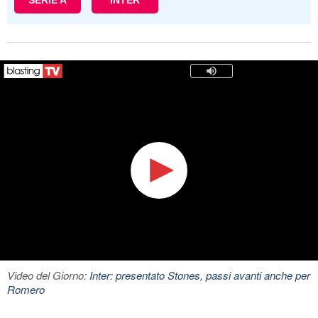
SERIE A
INTER
Video del Giorno:
Inter: presentato Stones, passi avanti anche per
Romero