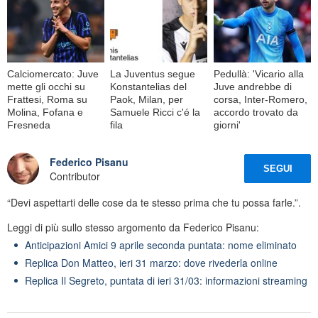
Calciomercato: Juve
La Juventus segue
Pedullà: 'Vicario alla
mette gli occhi su
Konstantelias del
Juve andrebbe di
Frattesi, Roma su
Paok, Milan, per
corsa, Inter-Romero,
Molina, Fofana e
Samuele Ricci c'é la
accordo trovato da
Fresneda
fila
giorni'
Federico Pisanu
SEGUI
Contributor
“Devi aspettarti delle cose da te stesso prima che tu possa farle.”.
Leggi di più sullo stesso argomento da Federico Pisanu:
Anticipazioni Amici 9 aprile seconda puntata: nome eliminato
Replica Don Matteo, ieri 31 marzo: dove rivederla online
Replica Il Segreto, puntata di ieri 31/03: informazioni streaming