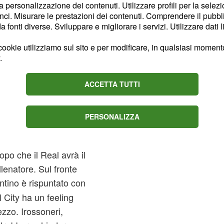
la personalizzazione dei contenuti. Utilizzare profili per la selez
ci. Misurare le prestazioni dei contenuti. Comprendere il pubblic
fonti diverse. Sviluppare e migliorare i servizi. Utilizzare dati l
ookie utilizziamo sul sito e per modificare, in qualsiasi momento,
.
ACCETTA TUTTI
PERSONALIZZA
o dalnumero uno del
, a Sky, potrà
arotta
opo che il Real avrà il
lenatore. Sul fronte
ntino è rispuntato con
l City ha un feeling
zzo. Irossoneri,