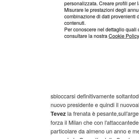
personalizzata. Creare profili per 
Misurare le prestazioni degli annun
combinazione di dati provenienti da 
contenuti.
Per conoscere nel dettaglio quali c
consultare la nostra
Cookie Policy
L'affare, secondo quanto dichiarat
,
calciomercato
Juventus
Beppe
M
sbloccarsi definitivamente soltantod
nuovo presidente e quindi il nuovoal
la frenata è pesante,sull'arge
Tevez
forza il Milan che con l'attaccantede
particolare da almeno un anno e me