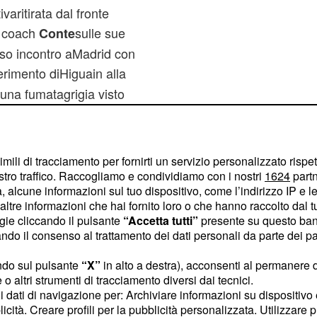
varitirata dal fronte
i coach
sulle sue
Conte
tteso incontro aMadrid con
ferimento diHiguain alla
a una fumatagrigia visto
orriere delloSport –
l'intesa di massimacon il
ra in
imili di tracciamento per fornirti un servizio personalizzato rispe
poli dal quale però deve
stro traffico. Raccogliamo e condividiamo con i nostri
1624
partn
 alcune informazioni sul tuo dispositivo, come l’indirizzo IP e le 
 campani col Real
ltre informazioni che hai fornito loro o che hanno raccolto dal tuo
.
n-Cavani
ogie cliccando il pulsante
“Accetta tutti”
presente su questo ban
o il consenso al trattamento dei dati personali da parte dei par
ndo sul pulsante
“X”
in alto a destra), acconsenti al permanere 
o altri strumenti di tracciamento diversi dai tecnici.
uoi dati di navigazione per: Archiviare informazioni su dispositivo 
licità. Creare profili per la pubblicità personalizzata. Utilizzare p