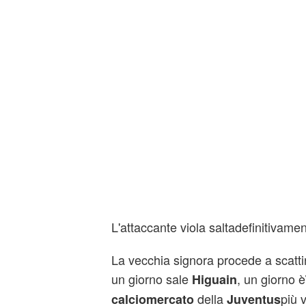
L'attaccante viola saltadefinitivame
La vecchia signora procede a scattin
un giorno sale
, un giorno è
Higuain
della
più 
calciomercato
Juventus