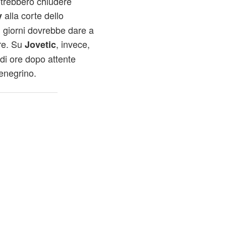
otrebbero chiudere
alla corte dello
y
 giorni dovrebbe dare a
are. Su
, invece,
Jovetic
 di ore dopo attente
tenegrino.