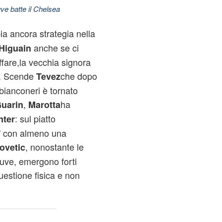
ve batte il Chelsea
 ancora strategia nella
anche se ci
Higuain
ffare,la vecchia signora
a. Scende
che dopo
Tevez
 bianconeri è tornato
,
ha
uarin
Marotta
: sul piatto
nter
a' con almeno una
, nonostante le
ovetic
uve, emergono forti
uestione fisica e non