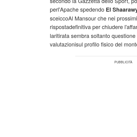
secondo la Gazzetta dello Sport, p
perl'Apache spedendo
El
Shaaraw
sceiccoAl Mansour che nei prossimi
rispostadefinitiva per chiudere l'aff
laritirata sembra soltanto questione
valutazionisul profilo fisico del mon