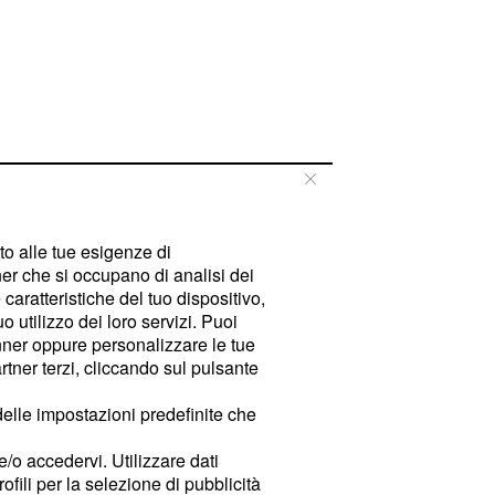
tto alle tue esigenze di
er che si occupano di analisi dei
caratteristiche del tuo dispositivo,
 utilizzo dei loro servizi. Puoi
ner oppure personalizzare le tue
tner terzi, cliccando sul pulsante
delle impostazioni predefinite che
e/o accedervi. Utilizzare dati
rofili per la selezione di pubblicità