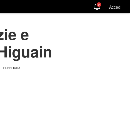
2
Accedi
ie e
 Higuain