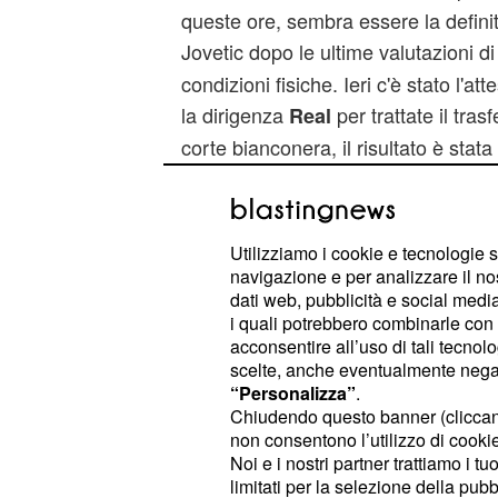
queste ore, sembra essere la definiti
Jovetic dopo le ultime valutazioni d
condizioni fisiche. Ieri c'è stato l'a
la dirigenza
per trattate il tras
Real
corte bianconera, il risultato è stat
che per ora ci sarebbe – stando al C
l'accordo definitivo col giocatore e 
club della capitale spagnola.
o
Juve
Utilizziamo i cookie e tecnologie s
vantaggiosull'Arsenal e anche su Na
navigazione e per analizzare il no
dati web, pubblicità e social media,
guardarsi bene lespalle visto che i
i quali potrebbero combinarle con a
possono trattare lo scambio
Higuai
acconsentire all’uso di tali tecnol
scelte, anche eventualmente negand
“Personalizza”
.
Chiudendo questo banner (clicca
non consentono l’utilizzo di cookie 
Noi e i nostri partner trattiamo i t
limitati per la selezione della pubb