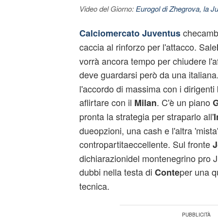
Video del Giorno:
Eurogol di Zhegrova, la Ju
checambia
Calciomercato
Juventus
caccia al rinforzo per l'attacco. Sale
vorrà ancora tempo per chiudere l'a
deve guardarsi però da una italian
l'accordo di massima con i dirigenti
aflirtare con il
. C'è un piano
Milan
G
pronta la strategia per straparlo all'
I
dueopzioni, una cash e l'altra 'mist
contropartitaeccellente. Sul fronte
J
dichiarazionidel montenegrino pro J
dubbi nella testa di
per una q
Conte
tecnica.