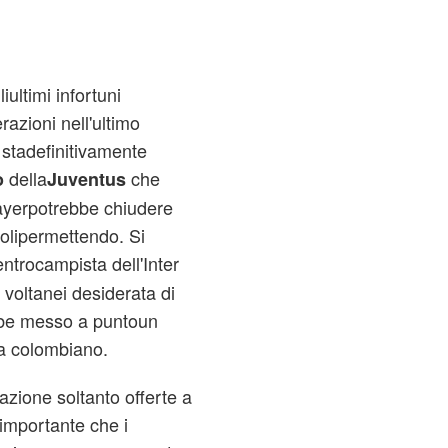
iultimi infortuni
razioni nell'ultimo
 stadefinitivamente
della
che
o
Juventus
layerpotrebbe chiudere
polipermettendo. Si
centrocampista dell'Inter
 voltanei desiderata di
bbe messo a puntoun
la colombiano.
azione soltanto offerte a
a importante che i