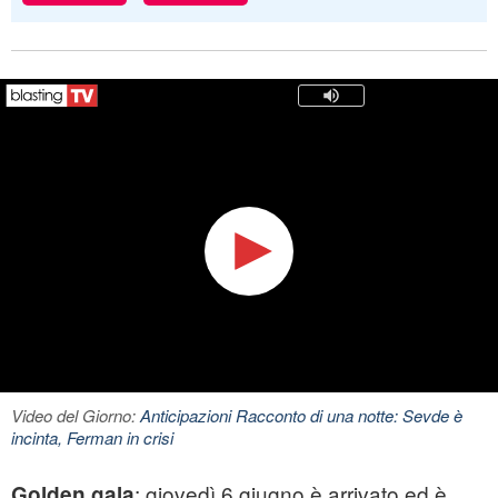
Video del Giorno:
Anticipazioni Racconto di una notte: Sevde è
incinta, Ferman in crisi
: giovedì 6 giugno è arrivato ed è
Golden gala