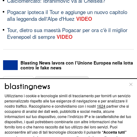
Calciomercato: Ibrahimovic va al Chelsea?
Pogacar ipoteca il Tour e aggiunge un nuovo capitolo
alla leggenda dell'Alpe d'Huez
VIDEO
Tour, dietro sua maestà Pogacar per ora c'è il miglior
Evenepoel di sempre
VIDEO
Blasting News lavora con l’Unione Europea nella lotta
contro le fake news
ABOUT
LINEA EDITORIALE
Utilizziamo i cookie e tecnologie simili di tracciamento per fornirti un servizio
Questa sezione offre informazioni trasparenti su Blasting
personalizzato rispetto alle tue esigenze di navigazione e per analizzare il
nostro traffico. Raccogliamo e condividiamo con i nostri
1624
partner che si
News, sui nostri processi editoriali e su come ci impegniamo a
occupano di analisi dei dati web, pubblicità e social media, alcune
creare news di qualità. Inoltre, afferma la nostra aderenza a
informazioni sul tuo dispositivo, come l’indirizzo IP e le caratteristiche del tuo
‘Trust Project - News with Integrity’
Blasting News non è
dispositivo, i quali potrebbero combinarle con altre informazioni che hai
ancora membro del programma, ma ha richiesto di farne
fornito loro o che hanno raccolto dal tuo utilizzo dei loro servizi. Puoi
parte; Trust Project non ha ancora effettuato una verifica di
acconsentire all’uso di tali tecnologie cliccando il pulsante
“Accetta tutti”