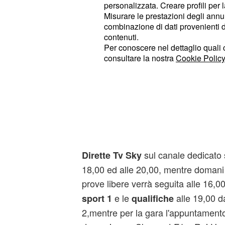
personalizzata. Creare profili per 
Misurare le prestazioni degli annun
combinazione di dati provenienti da 
contenuti.
In più, c'è da considerare che sedu
Per conoscere nel dettaglio quali c
consultare la nostra
Cookie Policy
i piloti si dovessero trovare di front
prevista dagli esperti del meteo, all
gara poiché ci sono scuderie che n
loro migliori prestazioni proprio in
che sicuramente potrebbero ribaltare
questaprima giornata di prove liber
sul canale dedicato 
Dirette Tv
Sky
18,00 ed alle 20,00, mentre domani 
prove libere verrà seguita alle 16,0
e le
alle 19,00 d
sport 1
qualifiche
2,mentre per la gara l'appuntamento