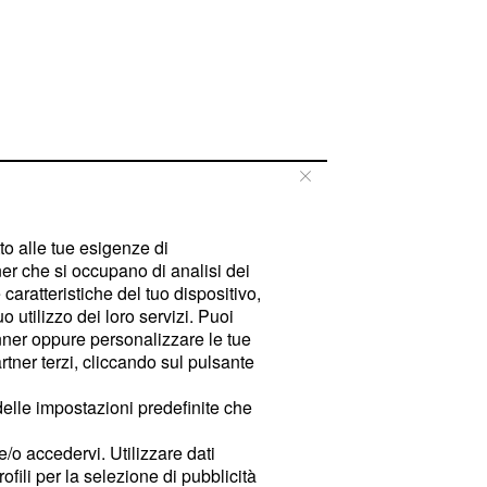
tto alle tue esigenze di
er che si occupano di analisi dei
caratteristiche del tuo dispositivo,
 utilizzo dei loro servizi. Puoi
ner oppure personalizzare le tue
tner terzi, cliccando sul pulsante
delle impostazioni predefinite che
e/o accedervi. Utilizzare dati
rofili per la selezione di pubblicità