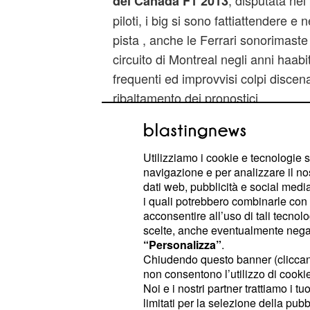
, disputata ne
del Canada F1 2013
piloti, i big si sono fattiattendere e
pista , anche le Ferrari sonorimaste 
circuito di Montreal negli anni haabitu
frequenti ed improvvisi colpi discen
ribaltamento dei pronostici.
Utilizziamo i cookie e tecnologie s
navigazione e per analizzare il no
dati web, pubblicità e social media,
i quali potrebbero combinarle con a
acconsentire all’uso di tali tecnol
scelte, anche eventualmente negand
“Personalizza”
.
Chiudendo questo banner (clicca
non consentono l’utilizzo di cookie 
Noi e i nostri partner trattiamo i t
limitati per la selezione della pubb