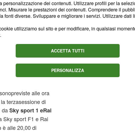
la personalizzazione dei contenuti. Utilizzare profili per la selez
ci. Misurare le prestazioni dei contenuti. Comprendere il pubblic
fonti diverse. Sviluppare e migliorare i servizi. Utilizzare dati l
rante la gara di domenica
ookie utilizziamo sul sito e per modificare, in qualsiasi momento,
.
ealla
, circostanza
pioggia
orasarebbe tutta un'altra
ACCETTA TUTTI
otoriamenteesprimono le
 avverse condizionimeteo e
 i verdetti di
PERSONALIZZA
e
sonopreviste alle ora
la terzasessione di
0 da
Sky sport 1 eRai
a Sky sport F1 e Rai
 è alle 20,00 di