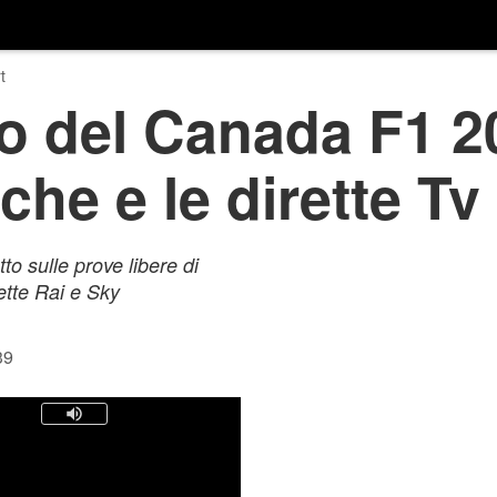
t
 del Canada F1 20
iche e le dirette T
o sulle prove libere di
rette Rai e Sky
39