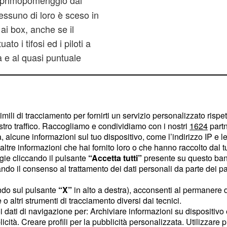
l primopomeriggio dai
 nessuno di loro è sceso in
ai box, anche se il
ato i tifosi ed i piloti a
a e al quasi puntuale
imili di tracciamento per fornirti un servizio personalizzato rispe
stro traffico. Raccogliamo e condividiamo con i nostri
1624
partn
 alcune informazioni sul tuo dispositivo, come l’indirizzo IP e le 
ltre informazioni che hai fornito loro o che hanno raccolto dal tuo
ogie cliccando il pulsante
“Accetta tutti”
presente su questo ban
o il consenso al trattamento dei dati personali da parte dei par
ndo sul pulsante
“X”
in alto a destra), acconsenti al permanere 
o altri strumenti di tracciamento diversi dai tecnici.
uoi dati di navigazione per: Archiviare informazioni su dispositivo 
licità. Creare profili per la pubblicità personalizzata. Utilizzare p