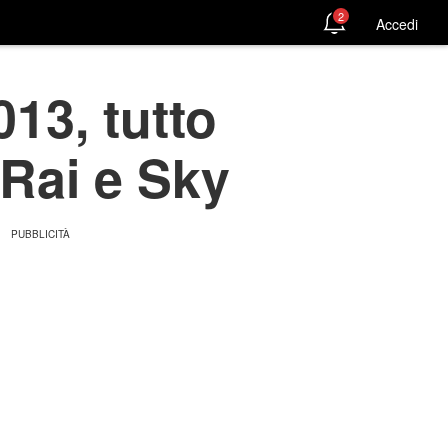
2
Accedi
13, tutto
v Rai e Sky