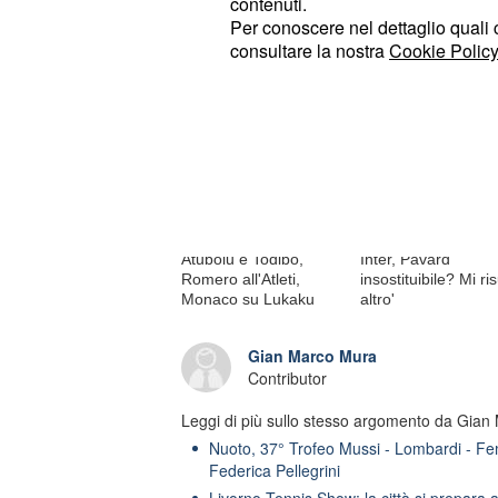
contenuti.
Per conoscere nel dettaglio quali c
Di tendenza oggi
consultare la nostra
Cookie Policy
Calciomercato: Juve
Pedullà: 'La Juvent
piacciono Alaba,
ha bloccato Lucumi
Atubolu e Todibo,
Inter, Pavard
Romero all'Atleti,
insostituibile? Mi ris
Monaco su Lukaku
altro'
Gian Marco Mura
Contributor
Leggi di più sullo stesso argomento da Gian
Nuoto, 37° Trofeo Mussi - Lombardi - Fem
Federica Pellegrini
Livorno Tennis Show: la città si prepara a