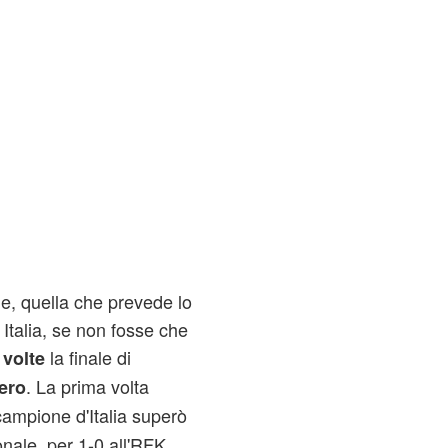
, quella che prevede lo
Italia, se non fosse che
la finale di
 volte
. La prima volta
ero
campione d'Italia superò
onale, per 1-0 all'RFK