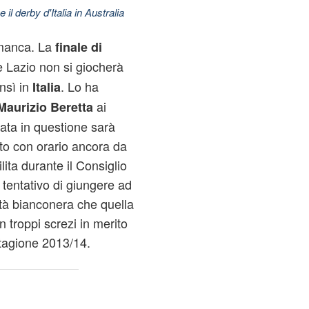
 il derby d'Italia in Australia
 manca. La
finale di
 Lazio non si giocherà
ensì in
. Lo ha
Italia
ai
Maurizio Beretta
ata in questione sarà
to con orario ancora da
ilita durante il Consiglio
 tentativo di giungere ad
età bianconera che quella
in troppi screzi in merito
stagione 2013/14.