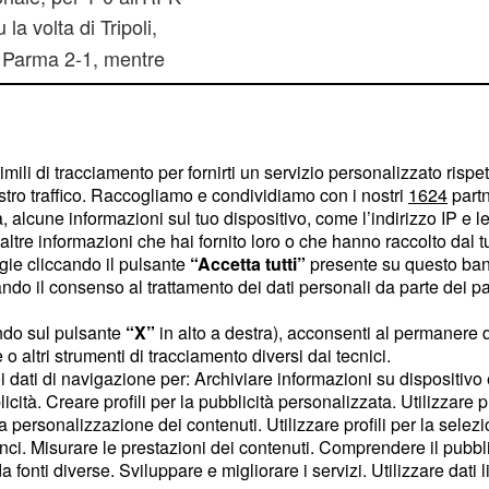
 la volta di Tripoli,
l Parma 2-1, mentre
 di New York la
-3) dopo l'1-1 maturato al
imili di tracciamento per fornirti un servizio personalizzato rispe
stro traffico. Raccogliamo e condividiamo con i nostri
1624
partn
 che hanno avuto luogo a
 alcune informazioni sul tuo dispositivo, come l’indirizzo IP e le 
certamente fortuna
ltre informazioni che hai fornito loro o che hanno raccolto dal tuo
 cinque volte ma perdente
ogie cliccando il pulsante
“Accetta tutti”
presente su questo ban
o il consenso al trattamento dei dati personali da parte dei par
io) che nel 2011 (1-2 con
uperato il Napoli per 4-2
ndo sul pulsante
“X”
in alto a destra), acconsenti al permanere 
portò l'intera squadra
o altri strumenti di tracciamento diversi dai tecnici.
uoi dati di navigazione per: Archiviare informazioni su dispositivo 
 premiazione.
licità. Creare profili per la pubblicità personalizzata. Utilizzare p
la personalizzazione dei contenuti. Utilizzare profili per la selez
ci. Misurare le prestazioni dei contenuti. Comprendere il pubblic
Content sponsored by Outbrain
fonti diverse. Sviluppare e migliorare i servizi. Utilizzare dati l