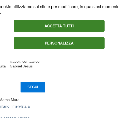
ookie utilizziamo sul sito e per modificare, in qualsiasi momento,
.
ACCETTA TUTTI
PERSONALIZZA
us
Juventus, idea
,
Kolasinac per la difesa,
Napoli, contatti con
ulta
Gabriel Jesus
SEGUI
 Marco Mura:
iano: intervista a
d ospitare i grandi