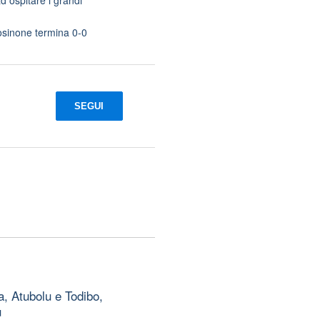
osinone termina 0-0
SEGUI
, Atubolu e Todibo,
u