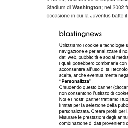
Stadium di
; nel 2002 fu
Washington
occasione in cui la Juventus battè i
l'anno successivo al Giants Stadium
Juventus superò il Milan ai rigori (5
termine dei tempi supplementari.
Utilizziamo i cookie e tecnologie s
navigazione e per analizzare il no
Tre le finali di Supercoppa italiana
dati web, pubblicità e social media,
, una città che non porta 
Pechino
i quali potrebbero combinarle con a
all'Inter, vincitrice della coppa per
acconsentire all’uso di tali tecnol
scelte, anche eventualmente negand
in Cina sia nel 2009 (1-2 con la Laz
“Personalizza”
.
il Milan). Nel 2012 la Juventus ha s
Chiudendo questo banner (clicca
in una delle sfide più discusse, che 
non consentono l’utilizzo di cookie 
Noi e i nostri partner trattiamo i t
azzurra a disertare la cerimonia di
limitati per la selezione della pubb
personalizzata. Creare profili per 
© RIPRODUZIONE VIETATA
Misurare le prestazioni degli annun
combinazione di dati provenienti da 