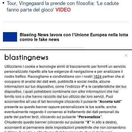
Tour, Vingegaard la prende con filosofia: 'Le cadute
fanno parte del gioco'
VIDEO
Blasting News lavora con l’Unione Europea nella lotta
contro le fake news
ABOUT
LINEA EDITORIALE
Utilizziamo i cookie e tecnologie simili di tracciamento per fornirti un servizio
Questa sezione offre informazioni trasparenti su Blasting
personalizzato rispetto alle tue esigenze di navigazione e per analizzare il
nostro traffico. Raccogliamo e condividiamo con i nostri
1624
partner che si
News, sui nostri processi editoriali e su come ci impegniamo a
occupano di analisi dei dati web, pubblicità e social media, alcune
creare news di qualità. Inoltre, afferma la nostra aderenza a
informazioni sul tuo dispositivo, come l’indirizzo IP e le caratteristiche del tuo
‘Trust Project - News with Integrity’
Blasting News non è
dispositivo, i quali potrebbero combinarle con altre informazioni che hai
ancora membro del programma, ma ha richiesto di farne
fornito loro o che hanno raccolto dal tuo utilizzo dei loro servizi. Puoi
parte; Trust Project non ha ancora effettuato una verifica di
acconsentire all’uso di tali tecnologie cliccando il pulsante
“Accetta tutti”
conformità agli standard.
presente su questo banner oppure personalizzare le tue scelte, anche
eventualmente negando il consenso al trattamento dei dati personali da
parte dei partner terzi, cliccando sul pulsante
“Personalizza”
.
Su di noi
Chiudendo questo banner (cliccando sul pulsante
“X”
in alto a destra),
acconsenti al permanere delle impostazioni predefinite che non consentono
Team editoriale