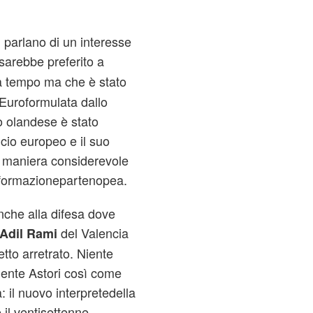
 parlano di un interesse
arebbe preferito a
a tempo ma che è stato
i Euroformulata dallo
o olandese è stato
lcio europeo e il suo
 maniera considerevole
 formazionepartenopea.
nche alla difesa dove
del Valencia
Adil Rami
tto arretrato. Niente
iente Astori così come
 il nuovo interpretedella
il ventisettenne