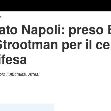
t
to Napoli: preso B
Strootman per il 
ifesa
 l’ufficialità. Attesi