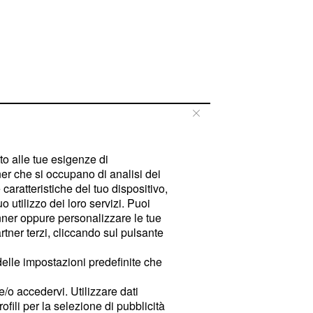
tto alle tue esigenze di
er che si occupano di analisi dei
caratteristiche del tuo dispositivo,
 utilizzo dei loro servizi. Puoi
ner oppure personalizzare le tue
tner terzi, cliccando sul pulsante
delle impostazioni predefinite che
e/o accedervi. Utilizzare dati
rofili per la selezione di pubblicità