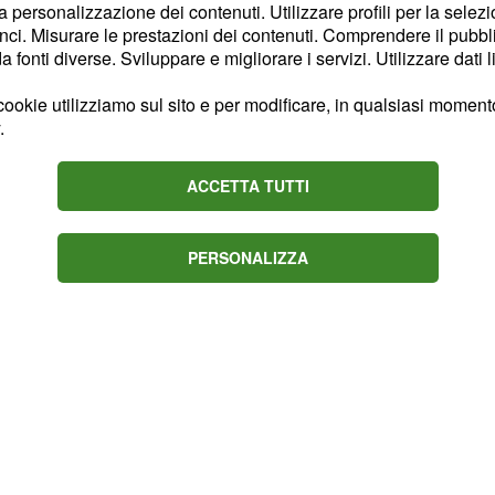
la personalizzazione dei contenuti. Utilizzare profili per la selez
ci. Misurare le prestazioni dei contenuti. Comprendere il pubblic
i limita però solo al
fonti diverse. Sviluppare e migliorare i servizi. Utilizzare dati l
vengonoseguite varie
ookie utilizziamo sul sito e per modificare, in qualsiasi momento,
l campo.
.
ACCETTA TUTTI
PERSONALIZZA