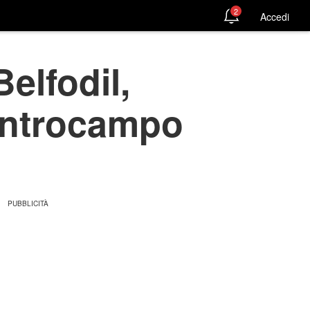
2
Accedi
elfodil,
centrocampo