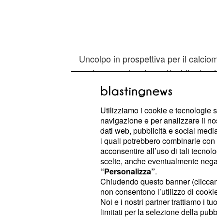
Uncolpo in prospettiva per il calcio
assicura ungiocatore già abituato al
che, al tempo stesso, puòvantare gra
L'inserimento di Belfodil inattacco 
Utilizziamo i cookie e tecnologie s
navigazione e per analizzare il no
reparto in attesa di conoscere il des
dati web, pubblicità e social media,
che dovrebbe esseredefinito nelle p
i quali potrebbero combinarle con a
evidente come l'eventuale partenz
acconsentire all’uso di tali tecnol
scelte, anche eventualmente negand
essere compensata da un altro acqui
“Personalizza”
.
bosniaco delManchester City
Edin 
Chiudendo questo banner (clicca
profilo scelto dal tecnico Rafa Beni
non consentono l’utilizzo di cookie 
Noi e i nostri partner trattiamo i t
del Bayern Monaco, destina
Gomez
limitati per la selezione della pubb