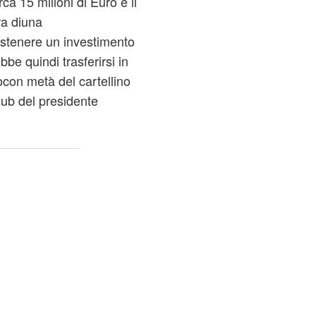
irca 15 milioni di Euro e il
ra diuna
ostenere un investimento
e quindi trasferirsi in
ocon metà del cartellino
ub del presidente