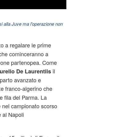
esi alla Juve ma l'operazione non
o a regalare le prime
ta che cominceranno a
azione partenopea. Come
il
urelio De Laurentiis
eparto avanzato e
te franco-algerino che
e fila del Parma. La
e nel campionato scorso
 al Napoli