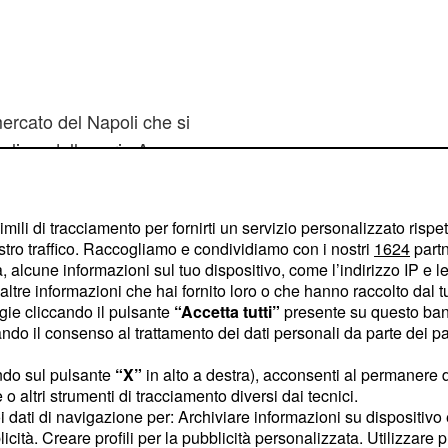
mercato del Napoli che si
 clima della serie A ma
ndi margini di crescita.
va dunque a completare il
imili di tracciamento per fornirti un servizio personalizzato rispe
stro traffico. Raccogliamo e condividiamo con i nostri
1624
partn
tino di
Edinson Cavani
 alcune informazioni sul tuo dispositivo, come l’indirizzo IP e le 
rossime settimane. E'
ltre informazioni che hai fornito loro o che hanno raccolto dal tuo
a del Matadordovrebbe
ogie cliccando il pulsante
“Accetta tutti”
presente su questo ban
o il consenso al trattamento dei dati personali da parte dei par
sto di valore con il
chesarebbe il
Dzeko
ndo sul pulsante
“X”
in alto a destra), acconsenti al permanere 
tez più ancora di
Mario
o altri strumenti di tracciamento diversi dai tecnici.
uoi dati di navigazione per: Archiviare informazioni su dispositivo 
toad accasarsi alla
licità. Creare profili per la pubblicità personalizzata. Utilizzare p