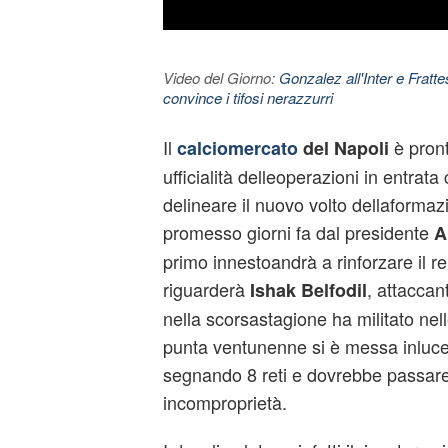
Video del Giorno:
Gonzalez all'Inter e Fratt
convince i tifosi nerazzurri
Il
è pront
calciomercato
del Napoli
ufficialità delleoperazioni in entra
delineare il nuovo volto dellaform
promesso giorni fa dal presidente
A
primo innestoandrà a rinforzare il r
riguarderà
, attaccan
Ishak Belfodil
nella scorsastagione ha militato nell
punta ventunenne si è messa inluc
segnando 8 reti e dovrebbe passare
incomproprietà.