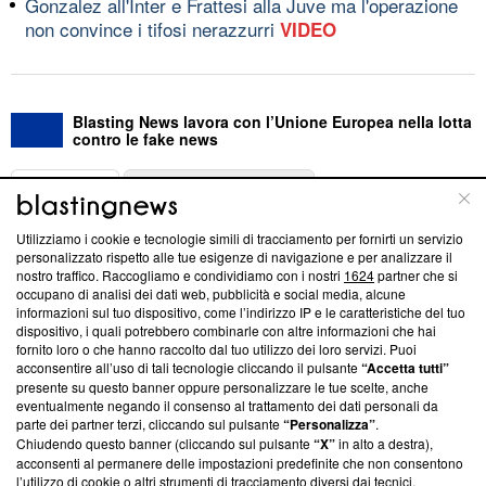
Gonzalez all'Inter e Frattesi alla Juve ma l'operazione
non convince i tifosi nerazzurri
VIDEO
Blasting News lavora con l’Unione Europea nella lotta
contro le fake news
ABOUT
LINEA EDITORIALE
Utilizziamo i cookie e tecnologie simili di tracciamento per fornirti un servizio
Questa sezione offre informazioni trasparenti su Blasting
personalizzato rispetto alle tue esigenze di navigazione e per analizzare il
nostro traffico. Raccogliamo e condividiamo con i nostri
1624
partner che si
News, sui nostri processi editoriali e su come ci impegniamo a
occupano di analisi dei dati web, pubblicità e social media, alcune
creare news di qualità. Inoltre, afferma la nostra aderenza a
informazioni sul tuo dispositivo, come l’indirizzo IP e le caratteristiche del tuo
‘Trust Project - News with Integrity’
Blasting News non è
dispositivo, i quali potrebbero combinarle con altre informazioni che hai
ancora membro del programma, ma ha richiesto di farne
fornito loro o che hanno raccolto dal tuo utilizzo dei loro servizi. Puoi
parte; Trust Project non ha ancora effettuato una verifica di
acconsentire all’uso di tali tecnologie cliccando il pulsante
“Accetta tutti”
conformità agli standard.
presente su questo banner oppure personalizzare le tue scelte, anche
eventualmente negando il consenso al trattamento dei dati personali da
parte dei partner terzi, cliccando sul pulsante
“Personalizza”
.
Su di noi
Chiudendo questo banner (cliccando sul pulsante
“X”
in alto a destra),
acconsenti al permanere delle impostazioni predefinite che non consentono
Team editoriale
l’utilizzo di cookie o altri strumenti di tracciamento diversi dai tecnici.