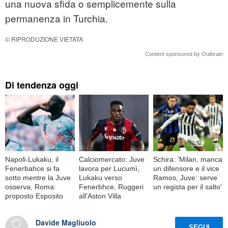
una nuova sfida o semplicemente sulla
permanenza in Turchia.
© RIPRODUZIONE VIETATA
Content sponsored by Outbrain
Di tendenza oggi
Napoli-Lukaku, il
Calciomercato: Juve
Schira: 'Milan, manca
Fenerbahce si fa
lavora per Lucumì,
un difensore e il vice
sotto mentre la Juve
Lukaku verso
Ramos, Juve: serve
osserva, Roma:
Fenerbhce, Ruggeri
un regista per il salto'
proposto Esposito
all'Aston Villa
Davide Magliuolo
SEGUI