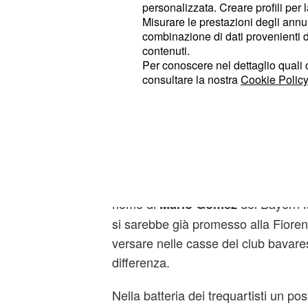
personalizzata. Creare profili per 
Misurare le prestazioni degli annun
combinazione di dati provenienti da 
contenuti.
Per conoscere nel dettaglio quali c
consultare la nostra
Cookie Policy
Dopo le opzioni Dzeko e Jovetic, ad
nome di
del Bayern M
Mario Gomez
si sarebbe già promesso alla Fiorenti
versare nelle casse del club bavare
differenza.
Nella batteria dei trequartisti un pos