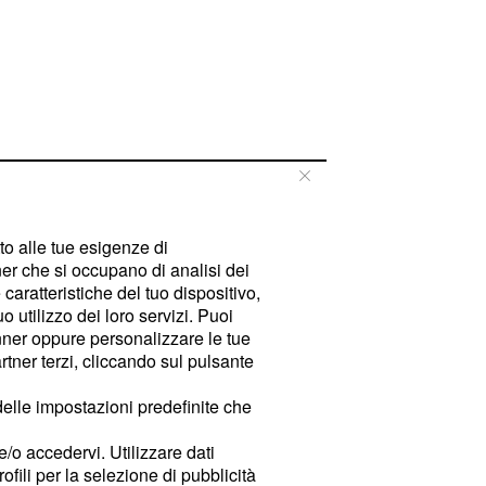
tto alle tue esigenze di
er che si occupano di analisi dei
caratteristiche del tuo dispositivo,
 utilizzo dei loro servizi. Puoi
ner oppure personalizzare le tue
tner terzi, cliccando sul pulsante
delle impostazioni predefinite che
e/o accedervi. Utilizzare dati
rofili per la selezione di pubblicità