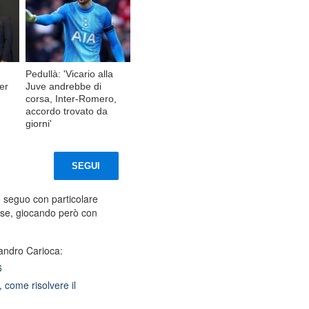
Pedullà: 'Vicario alla
per
Juve andrebbe di
corsa, Inter-Romero,
accordo trovato da
giorni'
SEGUI
 e seguo con particolare
sse, giocando però con
andro Carioca:
6
, come risolvere il