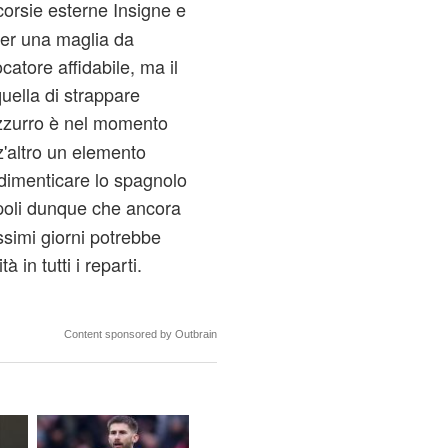
corsie esterne Insigne e
er una maglia da
catore affidabile, ma il
uella di strappare
azzurro è nel momento
z'altro un elemento
 dimenticare lo spagnolo
poli dunque che ancora
simi giorni potrebbe
à in tutti i reparti.
Content sponsored by Outbrain