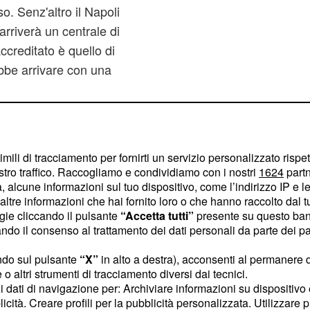
o. Senz'altro il Napoli
arriverà un centrale di
creditato è quello di
ebbe arrivare con una
opei al momento è
che ben si abbinerebbe
imili di tracciamento per fornirti un servizio personalizzato rispe
el nuovo Napoli
stro traffico. Raccogliamo e condividiamo con i nostri
1624
partn
avvero Cavani andrà via,
 alcune informazioni sul tuo dispositivo, come l’indirizzo IP e le 
vrà cercare un nuovo
ltre informazioni che hai fornito loro o che hanno raccolto dal tuo
ogie cliccando il pulsante
“Accetta tutti”
presente su questo ban
o il consenso al trattamento dei dati personali da parte dei par
ndo sul pulsante
“X”
in alto a destra), acconsenti al permanere 
o altri strumenti di tracciamento diversi dai tecnici.
uoi dati di navigazione per: Archiviare informazioni su dispositivo 
licità. Creare profili per la pubblicità personalizzata. Utilizzare p