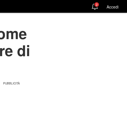
2
Accedi
come
re di