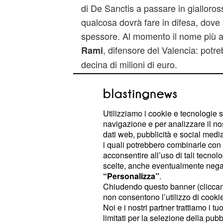
di De Sanctis a passare in gialloross
qualcosa dovrà fare in difesa, dove 
spessore. Al momento il nome più ac
, difensore del Valencia: potr
Rami
decina di milioni di euro.
A centrocampo il sogno dei parten
del Lione. Un giocatore 
Gonalons
Utilizziamo i cookie e tecnologie s
con Behrami. Ma le grandi novità d
navigazione e per analizzare il no
potrebbero essere in attacco. Se d
dati web, pubblicità e social media,
come sembra scontato, il Napoli do
i quali potrebbero combinarle con a
acconsentire all’uso di tali tecnol
centravanti.
scelte, anche eventualmente negand
“Personalizza”
.
Chiudendo questo banner (clicca
non consentono l’utilizzo di cookie 
Noi e i nostri partner trattiamo i t
limitati per la selezione della pubb