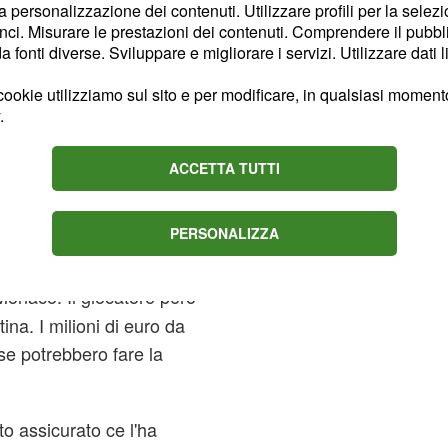
la personalizzazione dei contenuti. Utilizzare profili per la selez
ci. Misurare le prestazioni dei contenuti. Comprendere il pubblic
fonti diverse. Sviluppare e migliorare i servizi. Utilizzare dati l
ookie utilizziamo sul sito e per modificare, in qualsiasi momento,
.
ACCETTA TUTTI
PERSONALIZZA
esso è spuntato anche il
onaco. Il giocatore però
na. I milioni di euro da
se potrebbero fare la
to assicurato ce l'ha