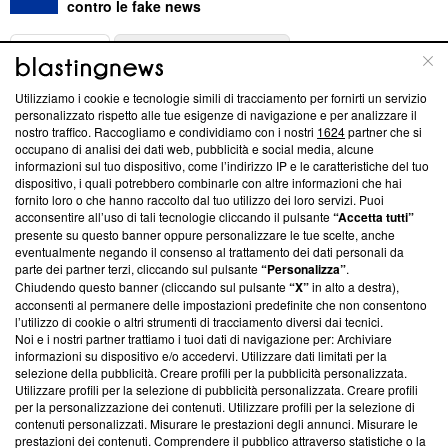
contro le fake news
ABOUT
LINEA EDITORIALE
Utilizziamo i cookie e tecnologie simili di tracciamento per fornirti un servizio
Questa sezione offre informazioni trasparenti su Blasting
personalizzato rispetto alle tue esigenze di navigazione e per analizzare il
nostro traffico. Raccogliamo e condividiamo con i nostri
1624
partner che si
News, sui nostri processi editoriali e su come ci impegniamo a
occupano di analisi dei dati web, pubblicità e social media, alcune
creare news di qualità. Inoltre, afferma la nostra aderenza a
informazioni sul tuo dispositivo, come l’indirizzo IP e le caratteristiche del tuo
‘Trust Project - News with Integrity’
Blasting News non è
dispositivo, i quali potrebbero combinarle con altre informazioni che hai
ancora membro del programma, ma ha richiesto di farne
fornito loro o che hanno raccolto dal tuo utilizzo dei loro servizi. Puoi
parte; Trust Project non ha ancora effettuato una verifica di
acconsentire all’uso di tali tecnologie cliccando il pulsante
“Accetta tutti”
conformità agli standard.
presente su questo banner oppure personalizzare le tue scelte, anche
eventualmente negando il consenso al trattamento dei dati personali da
parte dei partner terzi, cliccando sul pulsante
“Personalizza”
.
Su di noi
Chiudendo questo banner (cliccando sul pulsante
“X”
in alto a destra),
acconsenti al permanere delle impostazioni predefinite che non consentono
Team editoriale
l’utilizzo di cookie o altri strumenti di tracciamento diversi dai tecnici.
Noi e i nostri partner trattiamo i tuoi dati di navigazione per: Archiviare
Corporate
informazioni su dispositivo e/o accedervi. Utilizzare dati limitati per la
selezione della pubblicità. Creare profili per la pubblicità personalizzata.
Redazione
Utilizzare profili per la selezione di pubblicità personalizzata. Creare profili
per la personalizzazione dei contenuti. Utilizzare profili per la selezione di
Informativa Privacy
contenuti personalizzati. Misurare le prestazioni degli annunci. Misurare le
prestazioni dei contenuti. Comprendere il pubblico attraverso statistiche o la