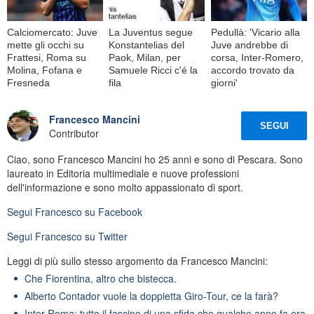
Calciomercato: Juve
La Juventus segue
Pedullà: 'Vicario alla
mette gli occhi su
Konstantelias del
Juve andrebbe di
Frattesi, Roma su
Paok, Milan, per
corsa, Inter-Romero,
Molina, Fofana e
Samuele Ricci c'é la
accordo trovato da
Fresneda
fila
giorni'
Francesco Mancini
SEGUI
Contributor
Ciao, sono Francesco Mancini ho 25 anni e sono di Pescara. Sono
laureato in Editoria multimediale e nuove professioni
dell'informazione e sono molto appassionato di sport.
Segui
Francesco
su Facebook
Segui
Francesco
su Twitter
Leggi di più sullo stesso argomento da Francesco Mancini:
Che Fiorentina, altro che bistecca.
Alberto Contador vuole la doppietta Giro-Tour, ce la farà?
Inter-Roma: tutto il fascino di una sfida che qualche anno fa era