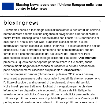
Blasting News lavora con l’Unione Europea nella lotta
contro le fake news
ABOUT
LINEA EDITORIALE
Utilizziamo i cookie e tecnologie simili di tracciamento per fornirti un servizio
Questa sezione offre informazioni trasparenti su Blasting
personalizzato rispetto alle tue esigenze di navigazione e per analizzare il
nostro traffico. Raccogliamo e condividiamo con i nostri
1624
partner che si
News, sui nostri processi editoriali e su come ci impegniamo a
occupano di analisi dei dati web, pubblicità e social media, alcune
creare news di qualità. Inoltre, afferma la nostra aderenza a
informazioni sul tuo dispositivo, come l’indirizzo IP e le caratteristiche del tuo
‘Trust Project - News with Integrity’
Blasting News non è
dispositivo, i quali potrebbero combinarle con altre informazioni che hai
ancora membro del programma, ma ha richiesto di farne
fornito loro o che hanno raccolto dal tuo utilizzo dei loro servizi. Puoi
parte; Trust Project non ha ancora effettuato una verifica di
acconsentire all’uso di tali tecnologie cliccando il pulsante
“Accetta tutti”
conformità agli standard.
presente su questo banner oppure personalizzare le tue scelte, anche
eventualmente negando il consenso al trattamento dei dati personali da
parte dei partner terzi, cliccando sul pulsante
“Personalizza”
.
Su di noi
Chiudendo questo banner (cliccando sul pulsante
“X”
in alto a destra),
acconsenti al permanere delle impostazioni predefinite che non consentono
Team editoriale
l’utilizzo di cookie o altri strumenti di tracciamento diversi dai tecnici.
Noi e i nostri partner trattiamo i tuoi dati di navigazione per: Archiviare
Corporate
informazioni su dispositivo e/o accedervi. Utilizzare dati limitati per la
selezione della pubblicità. Creare profili per la pubblicità personalizzata.
Redazione
Utilizzare profili per la selezione di pubblicità personalizzata. Creare profili
per la personalizzazione dei contenuti. Utilizzare profili per la selezione di
Informativa Privacy