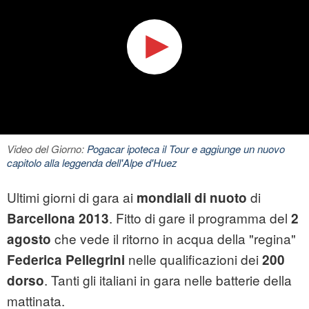
Video del Giorno:
Pogacar ipoteca il Tour e aggiunge un nuovo
capitolo alla leggenda dell'Alpe d'Huez
Ultimi giorni di gara ai
di
mondiali di nuoto
. Fitto di gare il programma
del
Barcellona 2013
2
che vede il ritorno in acqua della "regina"
agosto
nelle qualificazioni dei
Federica Pellegrini
200
. Tanti gli italiani in gara
nelle batterie della
dorso
mattinata.