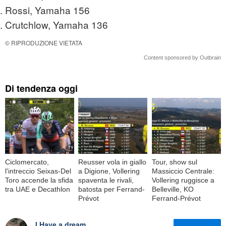
Rossi, Yamaha 156
Crutchlow, Yamaha 136
© RIPRODUZIONE VIETATA
Content sponsored by Outbrain
Di tendenza oggi
Ciclomercato,
Reusser vola in giallo
Tour, show sul
l'intreccio Seixas-Del
a Digione, Vollering
Massiccio Centrale:
Toro accende la sfida
spaventa le rivali,
Vollering ruggisce a
tra UAE e Decathlon
batosta per Ferrand-
Belleville, KO
Prévot
Ferrand-Prévot
I Have a dream