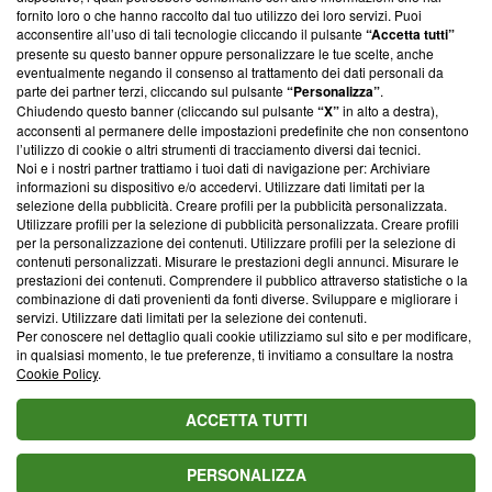
ancora membro del programma, ma ha richiesto di farne
fornito loro o che hanno raccolto dal tuo utilizzo dei loro servizi. Puoi
parte; Trust Project non ha ancora effettuato una verifica di
acconsentire all’uso di tali tecnologie cliccando il pulsante
“Accetta tutti”
conformità agli standard.
presente su questo banner oppure personalizzare le tue scelte, anche
eventualmente negando il consenso al trattamento dei dati personali da
parte dei partner terzi, cliccando sul pulsante
“Personalizza”
.
Su di noi
Chiudendo questo banner (cliccando sul pulsante
“X”
in alto a destra),
acconsenti al permanere delle impostazioni predefinite che non consentono
Team editoriale
l’utilizzo di cookie o altri strumenti di tracciamento diversi dai tecnici.
Noi e i nostri partner trattiamo i tuoi dati di navigazione per: Archiviare
Corporate
informazioni su dispositivo e/o accedervi. Utilizzare dati limitati per la
selezione della pubblicità. Creare profili per la pubblicità personalizzata.
Redazione
Utilizzare profili per la selezione di pubblicità personalizzata. Creare profili
per la personalizzazione dei contenuti. Utilizzare profili per la selezione di
Informativa Privacy
contenuti personalizzati. Misurare le prestazioni degli annunci. Misurare le
prestazioni dei contenuti. Comprendere il pubblico attraverso statistiche o la
Cookie Policy
combinazione di dati provenienti da fonti diverse. Sviluppare e migliorare i
servizi. Utilizzare dati limitati per la selezione dei contenuti.
Blasting SA, IDI CHE-247.845.224, Via Carlo Frasca, 3 - 6900
Per conoscere nel dettaglio quali cookie utilizziamo sul sito e per modificare,
Lugano (Svizzera) Tel:
+39 0690258937
in qualsiasi momento, le tue preferenze, ti invitiamo a consultare la nostra
Cookie Policy
.
© 2026 Blasting News
ACCETTA TUTTI
PERSONALIZZA