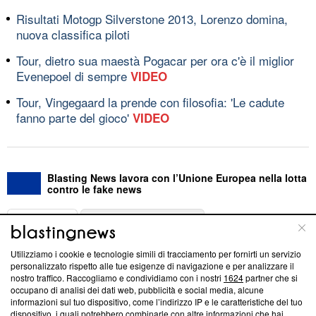
Risultati Motogp Silverstone 2013, Lorenzo domina,
nuova classifica piloti
Tour, dietro sua maestà Pogacar per ora c'è il miglior
Evenepoel di sempre
VIDEO
Tour, Vingegaard la prende con filosofia: 'Le cadute
fanno parte del gioco'
VIDEO
Blasting News lavora con l’Unione Europea nella lotta
contro le fake news
ABOUT
LINEA EDITORIALE
Utilizziamo i cookie e tecnologie simili di tracciamento per fornirti un servizio
Questa sezione offre informazioni trasparenti su Blasting
personalizzato rispetto alle tue esigenze di navigazione e per analizzare il
nostro traffico. Raccogliamo e condividiamo con i nostri
1624
partner che si
News, sui nostri processi editoriali e su come ci impegniamo a
occupano di analisi dei dati web, pubblicità e social media, alcune
creare news di qualità. Inoltre, afferma la nostra aderenza a
informazioni sul tuo dispositivo, come l’indirizzo IP e le caratteristiche del tuo
‘Trust Project - News with Integrity’
Blasting News non è
dispositivo, i quali potrebbero combinarle con altre informazioni che hai