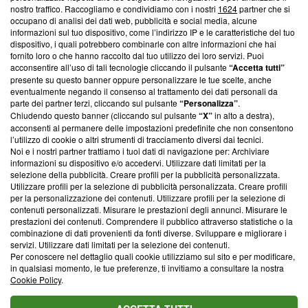
nostro traffico. Raccogliamo e condividiamo con i nostri
1624
partner che si
News, sui nostri processi editoriali e su come ci impegniamo a
occupano di analisi dei dati web, pubblicità e social media, alcune
creare news di qualità. Inoltre, afferma la nostra aderenza a
informazioni sul tuo dispositivo, come l’indirizzo IP e le caratteristiche del tuo
‘Trust Project - News with Integrity’
Blasting News non è
dispositivo, i quali potrebbero combinarle con altre informazioni che hai
ancora membro del programma, ma ha richiesto di farne
fornito loro o che hanno raccolto dal tuo utilizzo dei loro servizi. Puoi
parte; Trust Project non ha ancora effettuato una verifica di
acconsentire all’uso di tali tecnologie cliccando il pulsante
“Accetta tutti”
conformità agli standard.
presente su questo banner oppure personalizzare le tue scelte, anche
eventualmente negando il consenso al trattamento dei dati personali da
parte dei partner terzi, cliccando sul pulsante
“Personalizza”
.
Su di noi
Chiudendo questo banner (cliccando sul pulsante
“X”
in alto a destra),
acconsenti al permanere delle impostazioni predefinite che non consentono
Team editoriale
l’utilizzo di cookie o altri strumenti di tracciamento diversi dai tecnici.
Noi e i nostri partner trattiamo i tuoi dati di navigazione per: Archiviare
Corporate
informazioni su dispositivo e/o accedervi. Utilizzare dati limitati per la
selezione della pubblicità. Creare profili per la pubblicità personalizzata.
Redazione
Utilizzare profili per la selezione di pubblicità personalizzata. Creare profili
per la personalizzazione dei contenuti. Utilizzare profili per la selezione di
Informativa Privacy
contenuti personalizzati. Misurare le prestazioni degli annunci. Misurare le
prestazioni dei contenuti. Comprendere il pubblico attraverso statistiche o la
Cookie Policy
combinazione di dati provenienti da fonti diverse. Sviluppare e migliorare i
servizi. Utilizzare dati limitati per la selezione dei contenuti.
Blasting SA, IDI CHE-247.845.224, Via Carlo Frasca, 3 - 6900
Per conoscere nel dettaglio quali cookie utilizziamo sul sito e per modificare,
Lugano (Svizzera) Tel:
+39 0690258937
in qualsiasi momento, le tue preferenze, ti invitiamo a consultare la nostra
Cookie Policy
.
© 2026 Blasting News