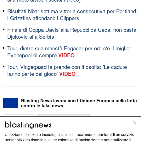
Risultati Nba: settima vittoria consecutiva per Portland,
i Grizzlies affondano i Clippers
Finale di Coppa Davis alla Repubblica Ceca, non basta
Djokovic alla Serbia
Tour, dietro sua maestà Pogacar per ora c'è il miglior
Evenepoel di sempre
VIDEO
Tour, Vingegaard la prende con filosofia: 'Le cadute
fanno parte del gioco'
VIDEO
Blasting News lavora con l’Unione Europea nella lotta
contro le fake news
ABOUT
LINEA EDITORIALE
Utilizziamo i cookie e tecnologie simili di tracciamento per fornirti un servizio
Questa sezione offre informazioni trasparenti su Blasting
personalizzato rispetto alle tue esigenze di navigazione e per analizzare il