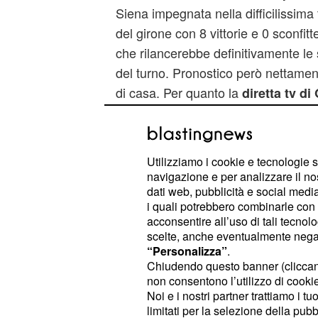
Siena impegnata nella difficilissima 
del girone con 8 vittorie e 0 sconfitt
che rilancerebbe definitivamente le
del turno. Pronostico però nettamen
di casa. Per quanto la
diretta tv d
, la partita sa
Montepaschi Siena
dicembre alle ore 20.00 sul canale
Utilizziamo i cookie e tecnologie s
navigazione e per analizzare il no
dati web, pubblicità e social media,
Pronostico e diretta tv Olimpia 
i quali potrebbero combinarle con a
Bamberg
acconsentire all’uso di tali tecnol
Grande opportunità per l'Olimpia c
scelte, anche eventualmente negand
“Personalizza”
.
con diretta tv su Sky Sport 2 HD alle
Chiudendo questo banner (clicca
tedeschi del Bamberg in uno scontro
non consentono l’utilizzo di cookie 
vittoria garantirebbe il passaggio al
Noi e i nostri partner trattiamo i t
limitati per la selezione della pubb
Milano parte da favorita anche se i 