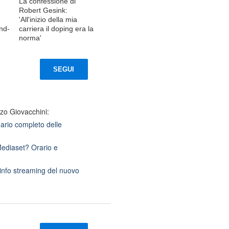
La confessione di
Robert Gesink:
'All'inizio della mia
and-
carriera il doping era la
norma'
SEGUI
zo Giovacchini:
ario completo delle
Mediaset? Orario e
 info streaming del nuovo