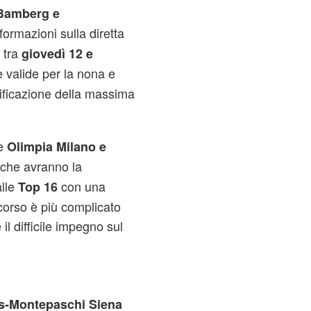
 Bamberg e
formazioni sulla diretta
 tra
giovedì 12 e
te valide per la nona e
lificazione della massima
ne
Olimpia Milano e
 che avranno la
alle
con una
Top 16
scorso è più complicato
 il difficile impegno sul
os-Montepaschi Siena