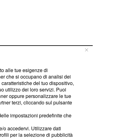
tto alle tue esigenze di
er che si occupano di analisi dei
caratteristiche del tuo dispositivo,
 utilizzo dei loro servizi. Puoi
ner oppure personalizzare le tue
tner terzi, cliccando sul pulsante
delle impostazioni predefinite che
e/o accedervi. Utilizzare dati
rofili per la selezione di pubblicità