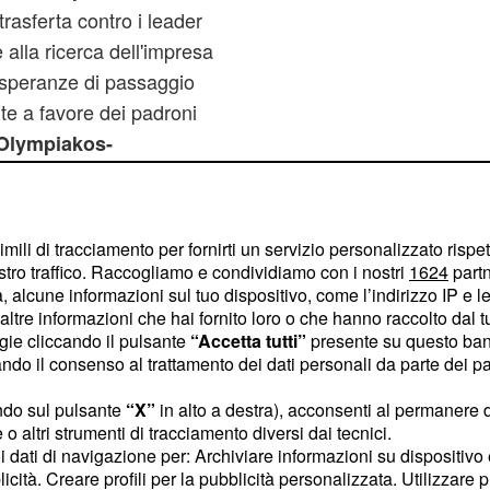
trasferta contro i leader
e alla ricerca dell'impresa
 speranze di passaggio
te a favore dei padroni
i Olympiakos-
rà trasmessa giovedì 12
 Sky Sport 2 HD.
imili di tracciamento per fornirti un servizio personalizzato rispe
stro traffico. Raccogliamo e condividiamo con i nostri
1624
partn
 alcune informazioni sul tuo dispositivo, come l’indirizzo IP e le 
Milano-Brose Basket
ltre informazioni che hai fornito loro o che hanno raccolto dal tuo
ogie cliccando il pulsante
“Accetta tutti”
presente su questo ban
he venerdì 13 dicembre,
o il consenso al trattamento dei dati personali da parte dei par
 ore 20.30, affronta i
ndo sul pulsante
“X”
in alto a destra), acconsenti al permanere 
 diretto che in caso di
o altri strumenti di tracciamento diversi dai tecnici.
le Top 16 di Eurolega.
uoi dati di navigazione per: Archiviare informazioni su dispositivo 
licità. Creare profili per la pubblicità personalizzata. Utilizzare p
tedeschi si sono già