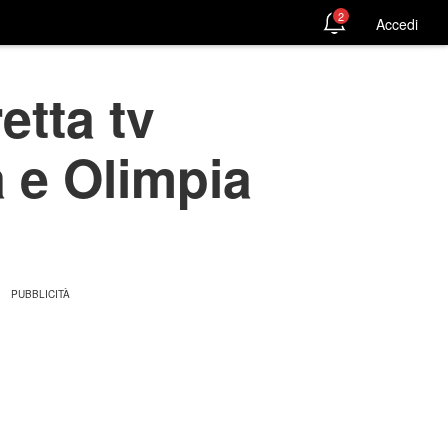
2
Accedi
etta tv
 e Olimpia