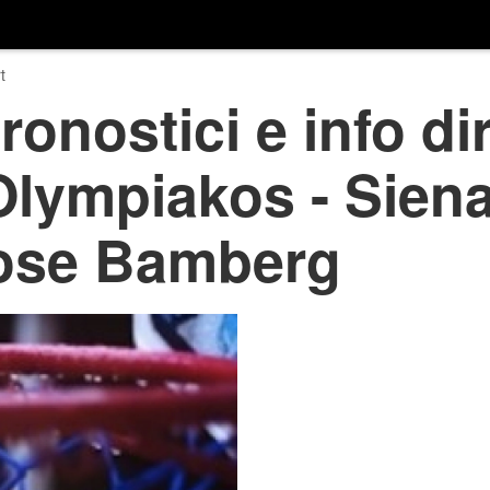
t
onostici e info dir
lympiakos - Siena
rose Bamberg