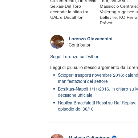
Ciclomercato, l'intreccio
Tour, show sul
Seixas-Del Toro
Massiccio Centrale:
accende la sfida tra
Vollering ruggisce a
UAE e Decathlon
Belleville, KO Ferr
Prévot
Lorenzo Giovacchini
Contributor
Segui
Lorenzo
su Twitter
Leggi di più sullo stesso argomento da Loren
Scioperi trasporti novembre 2016: calend
manifestazioni del settore
Besiktas-Napoli 1/11/2016, in chiaro su 
decisione ufficiale
Replica Braccialetti Rossi su Rai Replay:
episodio del 30/10
Michele Caltagirone