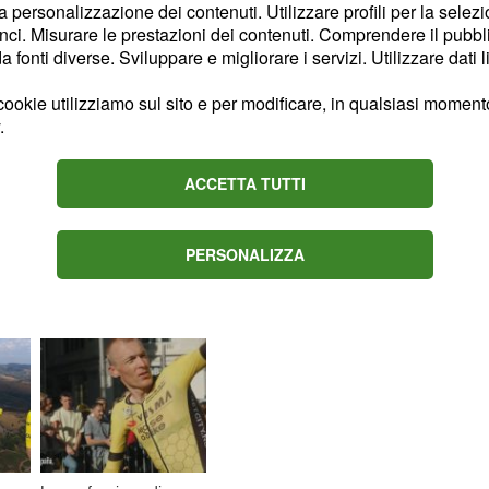
la personalizzazione dei contenuti. Utilizzare profili per la selez
nche in trasferta.
ci. Misurare le prestazioni dei contenuti. Comprendere il pubblic
fonti diverse. Sviluppare e migliorare i servizi. Utilizzare dati l
ookie utilizziamo sul sito e per modificare, in qualsiasi momento,
e possibile seguire il
live
.
rso l'applicazione Sky
one.
ACCETTA TUTTI
Content sponsored by Outbrain
PERSONALIZZA