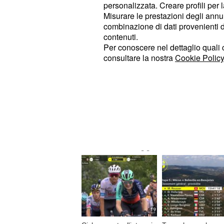
personalizzata. Creare profili per 
dimostrati formazione molto ostica a
Misurare le prestazioni degli annun
combinazione di dati provenienti da 
contenuti.
Per conoscere nel dettaglio quali c
Per tutti gli appassionati sarà inoltr
consultare la nostra
Cookie Policy
delle due partite attrave
streaming
Go, scaricabile su tablet o smartph
© RIPRODUZIONE VIETATA
Di tendenza oggi