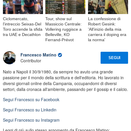
Ciclomercato,
Tour, show sul
La confessione di
l'intreccio Seixas-Del
Massiccio Centrale:
Robert Gesink:
Toro accende la sfida
Vollering ruggisce a
'All'inizio della mia
tra UAE e Decathlon
Belleville, KO
carriera il doping era
Ferrand-Prévot
la norma'
Francesco Matino
SEGUI
Contributor
Nato a Napoli il 30/9/1980, da sempre ho avuto una grande
passione per il mondo della scrittura e dell'editoria. Ho lavorato in
diversi giornali online della Campania, occupandomi di diversi
settori, dalla cronaca all'ambiente, passando per il gossip e il calcio.
Segui
Francesco
su Facebook
Segui
Francesco
su Linkedin
Segui
Francesco
su Instagram
Leggi di più sullo stesso argomento da Francesco Matino: