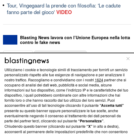
Tour, Vingegaard la prende con filosofia: 'Le cadute
fanno parte del gioco'
VIDEO
Blasting News lavora con l’Unione Europea nella lotta
contro le fake news
ABOUT
LINEA EDITORIALE
Utilizziamo i cookie e tecnologie simili di tracciamento per fornirti un servizio
Questa sezione offre informazioni trasparenti su Blasting
personalizzato rispetto alle tue esigenze di navigazione e per analizzare il
nostro traffico. Raccogliamo e condividiamo con i nostri
1624
partner che si
News, sui nostri processi editoriali e su come ci impegniamo a
occupano di analisi dei dati web, pubblicità e social media, alcune
creare news di qualità. Inoltre, afferma la nostra aderenza a
informazioni sul tuo dispositivo, come l’indirizzo IP e le caratteristiche del tuo
‘Trust Project - News with Integrity’
Blasting News non è
dispositivo, i quali potrebbero combinarle con altre informazioni che hai
ancora membro del programma, ma ha richiesto di farne
fornito loro o che hanno raccolto dal tuo utilizzo dei loro servizi. Puoi
parte; Trust Project non ha ancora effettuato una verifica di
acconsentire all’uso di tali tecnologie cliccando il pulsante
“Accetta tutti”
conformità agli standard.
presente su questo banner oppure personalizzare le tue scelte, anche
eventualmente negando il consenso al trattamento dei dati personali da
parte dei partner terzi, cliccando sul pulsante
“Personalizza”
.
Su di noi
Chiudendo questo banner (cliccando sul pulsante
“X”
in alto a destra),
acconsenti al permanere delle impostazioni predefinite che non consentono
Team editoriale