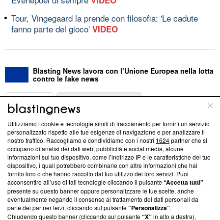
Tour, Vingegaard la prende con filosofia: 'Le cadute
fanno parte del gioco'
VIDEO
Blasting News lavora con l’Unione Europea nella lotta
contro le fake news
ABOUT
LINEA EDITORIALE
Utilizziamo i cookie e tecnologie simili di tracciamento per fornirti un servizio
Questa sezione offre informazioni trasparenti su Blasting
personalizzato rispetto alle tue esigenze di navigazione e per analizzare il
nostro traffico. Raccogliamo e condividiamo con i nostri
1624
partner che si
News, sui nostri processi editoriali e su come ci impegniamo a
occupano di analisi dei dati web, pubblicità e social media, alcune
creare news di qualità. Inoltre, afferma la nostra aderenza a
informazioni sul tuo dispositivo, come l’indirizzo IP e le caratteristiche del tuo
‘Trust Project - News with Integrity’
Blasting News non è
dispositivo, i quali potrebbero combinarle con altre informazioni che hai
ancora membro del programma, ma ha richiesto di farne
fornito loro o che hanno raccolto dal tuo utilizzo dei loro servizi. Puoi
parte; Trust Project non ha ancora effettuato una verifica di
acconsentire all’uso di tali tecnologie cliccando il pulsante
“Accetta tutti”
conformità agli standard.
presente su questo banner oppure personalizzare le tue scelte, anche
eventualmente negando il consenso al trattamento dei dati personali da
parte dei partner terzi, cliccando sul pulsante
“Personalizza”
.
Su di noi
Chiudendo questo banner (cliccando sul pulsante
“X”
in alto a destra),