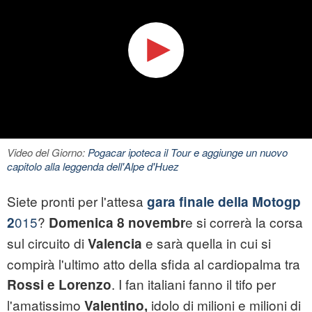
Video del Giorno:
Pogacar ipoteca il Tour e aggiunge un nuovo
capitolo alla leggenda dell'Alpe d'Huez
Siete pronti per l'attesa
gara finale della Motogp
015
?
e si correrà la corsa
2
Domenica 8 novembr
sul circuito di
e sarà quella in cui si
Valencia
compirà l'ultimo atto della sfida al cardiopalma tra
. I fan italiani fanno il tifo per
Rossi e Lorenzo
l'amatissimo
idolo di milioni e milioni di
Valentino,