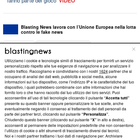
fanno parte del gioco'
VIDEO
Blasting News lavora con l’Unione Europea nella lotta
contro le fake news
ABOUT
LINEA EDITORIALE
Utilizziamo i cookie e tecnologie simili di tracciamento per fornirti un servizio
Questa sezione offre informazioni trasparenti su Blasting
personalizzato rispetto alle tue esigenze di navigazione e per analizzare il
nostro traffico. Raccogliamo e condividiamo con i nostri
1624
partner che si
News, sui nostri processi editoriali e su come ci impegniamo a
occupano di analisi dei dati web, pubblicità e social media, alcune
creare news di qualità. Inoltre, afferma la nostra aderenza a
informazioni sul tuo dispositivo, come l’indirizzo IP e le caratteristiche del tuo
‘Trust Project - News with Integrity’
Blasting News non è
dispositivo, i quali potrebbero combinarle con altre informazioni che hai
ancora membro del programma, ma ha richiesto di farne
fornito loro o che hanno raccolto dal tuo utilizzo dei loro servizi. Puoi
parte; Trust Project non ha ancora effettuato una verifica di
acconsentire all’uso di tali tecnologie cliccando il pulsante
“Accetta tutti”
conformità agli standard.
presente su questo banner oppure personalizzare le tue scelte, anche
eventualmente negando il consenso al trattamento dei dati personali da
parte dei partner terzi, cliccando sul pulsante
“Personalizza”
.
Su di noi
Chiudendo questo banner (cliccando sul pulsante
“X”
in alto a destra),
acconsenti al permanere delle impostazioni predefinite che non consentono
Team editoriale
l’utilizzo di cookie o altri strumenti di tracciamento diversi dai tecnici.
Noi e i nostri partner trattiamo i tuoi dati di navigazione per: Archiviare
Corporate