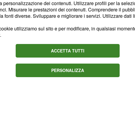
Un duro
Giro d’Italia.
la personalizzazione dei contenuti. Utilizzare profili per la selez
ci. Misurare le prestazioni dei contenuti. Comprendere il pubblic
sclusa dalla corsa più
fonti diverse. Sviluppare e migliorare i servizi. Utilizzare dati l
ookie utilizziamo sul sito e per modificare, in qualsiasi momento,
 stagione.
.
ACCETTA TUTTI
PERSONALIZZA