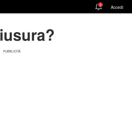
2
Accedi
hiusura?