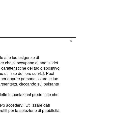
tto alle tue esigenze di
er che si occupano di analisi dei
caratteristiche del tuo dispositivo,
 utilizzo dei loro servizi. Puoi
ner oppure personalizzare le tue
tner terzi, cliccando sul pulsante
delle impostazioni predefinite che
e/o accedervi. Utilizzare dati
rofili per la selezione di pubblicità