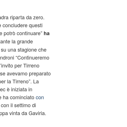
dra riparta da zero.
se concludere questi
se potrò continuare”
ha
tante la grande
 su una stagione che
 Androni “Continueremo
invito per Tirreno
 se avevamo preparato
per la Tirreno”. La
c è iniziata in
ve ha cominciato
con
 con il settimo di
pa vinta da Gaviria.