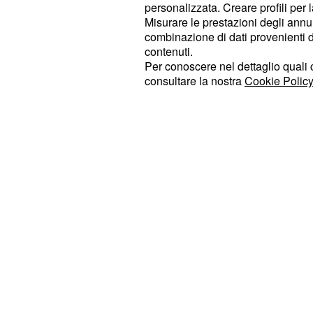
delle wild card a disposizione per il
personalizzata. Creare profili per 
Misurare le prestazioni degli annun
colpo per una squadra che si vede e
combinazione di dati provenienti da 
importante della stagione.
contenuti.
Per conoscere nel dettaglio quali c
“C’è la possibilità di chiudere a fine
consultare la nostra
Cookie Policy