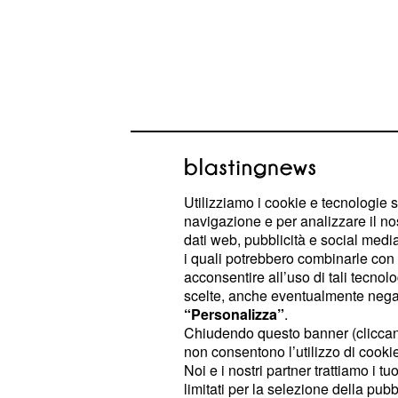
Prima l’inadempienza del secondo 
ha costretto Savio a trovare soluzio
Utilizziamo i cookie e tecnologie s
navigazione e per analizzare il no
tenere economicamente in piedi la s
dati web, pubblicità e social media,
stagione i due
di Da
casi di doping
i quali potrebbero combinarle con a
Taborre che sono costati un mese di 
acconsentire all’uso di tali tecnol
scelte, anche eventualmente negand
ma soprattutto un rilevante danno d
“Personalizza”
.
mercato importante con innesti di 
Chiudendo questo banner (clicca
Gavazzi, Daniele Ratto, Rodolfo Tor
non consentono l’utilizzo di cookie 
Noi e i nostri partner trattiamo i t
Davide Viganò, non è bastato alla A
limitati per la selezione della pubb