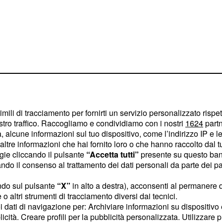
sponsor Venezuela, che
ni in extremis per poter
imili di tracciamento per fornirti un servizio personalizzato rispe
stro traffico. Raccogliamo e condividiamo con i nostri
1624
partn
quadra. Poi nella scorsa
 alcune informazioni sul tuo dispositivo, come l’indirizzo IP e le 
vide Appollonio e Fabio
ltre informazioni che hai fornito loro o che hanno raccolto dal tuo
inattività alla squadra
ogie cliccando il pulsante
“Accetta tutti”
presente su questo ban
o il consenso al trattamento dei dati personali da parte dei par
i immagine. Un ciclo
qualità come Francesco
ndo sul pulsante
“X”
in alto a destra), acconsenti al permanere 
res, Mirko Selvaggi e
o altri strumenti di tracciamento diversi dai tecnici.
uoi dati di navigazione per: Archiviare informazioni su dispositivo 
ndroni per garantirsi una
licità. Creare profili per la pubblicità personalizzata. Utilizzare p