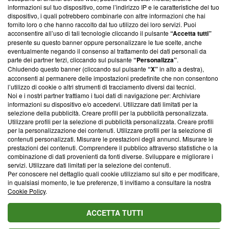
creare news di qualità. Inoltre, afferma la nostra aderenza a
informazioni sul tuo dispositivo, come l’indirizzo IP e le caratteristiche del tuo
‘Trust Project - News with Integrity’
Blasting News non è
dispositivo, i quali potrebbero combinarle con altre informazioni che hai
ancora membro del programma, ma ha richiesto di farne
fornito loro o che hanno raccolto dal tuo utilizzo dei loro servizi. Puoi
parte; Trust Project non ha ancora effettuato una verifica di
acconsentire all’uso di tali tecnologie cliccando il pulsante
“Accetta tutti”
conformità agli standard.
presente su questo banner oppure personalizzare le tue scelte, anche
eventualmente negando il consenso al trattamento dei dati personali da
parte dei partner terzi, cliccando sul pulsante
“Personalizza”
.
Su di noi
Chiudendo questo banner (cliccando sul pulsante
“X”
in alto a destra),
acconsenti al permanere delle impostazioni predefinite che non consentono
Team editoriale
l’utilizzo di cookie o altri strumenti di tracciamento diversi dai tecnici.
Noi e i nostri partner trattiamo i tuoi dati di navigazione per: Archiviare
Corporate
informazioni su dispositivo e/o accedervi. Utilizzare dati limitati per la
selezione della pubblicità. Creare profili per la pubblicità personalizzata.
Redazione
Utilizzare profili per la selezione di pubblicità personalizzata. Creare profili
per la personalizzazione dei contenuti. Utilizzare profili per la selezione di
Informativa Privacy
contenuti personalizzati. Misurare le prestazioni degli annunci. Misurare le
prestazioni dei contenuti. Comprendere il pubblico attraverso statistiche o la
Cookie Policy
combinazione di dati provenienti da fonti diverse. Sviluppare e migliorare i
servizi. Utilizzare dati limitati per la selezione dei contenuti.
Blasting SA, IDI CHE-247.845.224, Via Carlo Frasca, 3 - 6900
Per conoscere nel dettaglio quali cookie utilizziamo sul sito e per modificare,
Lugano (Svizzera) Tel:
+39 0690258937
in qualsiasi momento, le tue preferenze, ti invitiamo a consultare la nostra
Cookie Policy
.
© 2026 Blasting News
ACCETTA TUTTI