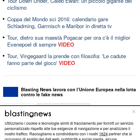
Tour Down Under, Caleb Ewan: un piccolo gigante del
ciclismo
Coppa del Mondo sci 2016: calendario gare
Schladming, Garmisch e Maribor in diretta tv
Tour, dietro sua maestà Pogacar per ora c'è il miglior
Evenepoel di sempre
VIDEO
Tour, Vingegaard la prende con filosofia: 'Le cadute
fanno parte del gioco'
VIDEO
Blasting News lavora con l’Unione Europea nella lotta
contro le fake news
ABOUT
LINEA EDITORIALE
Utilizziamo i cookie e tecnologie simili di tracciamento per fornirti un servizio
Questa sezione offre informazioni trasparenti su Blasting
personalizzato rispetto alle tue esigenze di navigazione e per analizzare il
nostro traffico. Raccogliamo e condividiamo con i nostri
1624
partner che si
News, sui nostri processi editoriali e su come ci impegniamo a
occupano di analisi dei dati web, pubblicità e social media, alcune