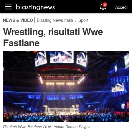
2
Accedi
NEWS & VIDEO
Blasting News Italia
>
Sport
Wrestling, risultati Wwe
Fastlane
Risultati Wwe Fastlane 2016: trionfa Roman Reigns