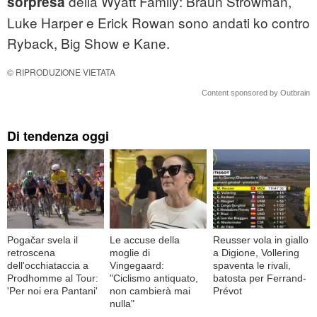
della Wyatt Family: Braun Strowman,
sorpresa
Luke Harper e Erick Rowan sono andati ko contro
Ryback, Big Show e Kane.
© RIPRODUZIONE VIETATA
Content sponsored by Outbrain
Di tendenza oggi
Pogačar svela il
Le accuse della
Reusser vola in giallo
retroscena
moglie di
a Digione, Vollering
dell'occhiataccia a
Vingegaard:
spaventa le rivali,
Prodhomme al Tour:
"Ciclismo antiquato,
batosta per Ferrand-
'Per noi era Pantani'
non cambierà mai
Prévot
nulla"