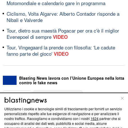
Motomondiale e calendario gare in programma
Ciclismo, Volta Algarve: Alberto Contador risponde a
Nibali e Valverde
Tour, dietro sua maestà Pogacar per ora c'è il miglior
Evenepoel di sempre
VIDEO
Tour, Vingegaard la prende con filosofia: 'Le cadute
fanno parte del gioco'
VIDEO
Blasting News lavora con l’Unione Europea nella lotta
contro le fake news
ABOUT
LINEA EDITORIALE
Utilizziamo i cookie e tecnologie simili di tracciamento per fornirti un servizio
Questa sezione offre informazioni trasparenti su Blasting
personalizzato rispetto alle tue esigenze di navigazione e per analizzare il
nostro traffico. Raccogliamo e condividiamo con i nostri
1624
partner che si
News, sui nostri processi editoriali e su come ci impegniamo a
occupano di analisi dei dati web, pubblicità e social media, alcune
creare news di qualità. Inoltre, afferma la nostra aderenza a