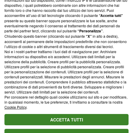
informazioni sul tuo dispositivo, come l’indirizzo IP e le caratteristiche del tuo
‘Trust Project - News with Integrity’
Blasting News non è
dispositivo, i quali potrebbero combinarle con altre informazioni che hai
ancora membro del programma, ma ha richiesto di farne
fornito loro o che hanno raccolto dal tuo utilizzo dei loro servizi. Puoi
parte; Trust Project non ha ancora effettuato una verifica di
acconsentire all’uso di tali tecnologie cliccando il pulsante
“Accetta tutti”
conformità agli standard.
presente su questo banner oppure personalizzare le tue scelte, anche
eventualmente negando il consenso al trattamento dei dati personali da
parte dei partner terzi, cliccando sul pulsante
“Personalizza”
.
Su di noi
Chiudendo questo banner (cliccando sul pulsante
“X”
in alto a destra),
acconsenti al permanere delle impostazioni predefinite che non consentono
Team editoriale
l’utilizzo di cookie o altri strumenti di tracciamento diversi dai tecnici.
Noi e i nostri partner trattiamo i tuoi dati di navigazione per: Archiviare
Corporate
informazioni su dispositivo e/o accedervi. Utilizzare dati limitati per la
selezione della pubblicità. Creare profili per la pubblicità personalizzata.
Redazione
Utilizzare profili per la selezione di pubblicità personalizzata. Creare profili
per la personalizzazione dei contenuti. Utilizzare profili per la selezione di
Informativa Privacy
contenuti personalizzati. Misurare le prestazioni degli annunci. Misurare le
prestazioni dei contenuti. Comprendere il pubblico attraverso statistiche o la
Cookie Policy
combinazione di dati provenienti da fonti diverse. Sviluppare e migliorare i
servizi. Utilizzare dati limitati per la selezione dei contenuti.
Blasting SA, IDI CHE-247.845.224, Via Carlo Frasca, 3 - 6900
Per conoscere nel dettaglio quali cookie utilizziamo sul sito e per modificare,
Lugano (Svizzera) Tel:
+39 0690258937
in qualsiasi momento, le tue preferenze, ti invitiamo a consultare la nostra
Cookie Policy
.
© 2026 Blasting News
ACCETTA TUTTI