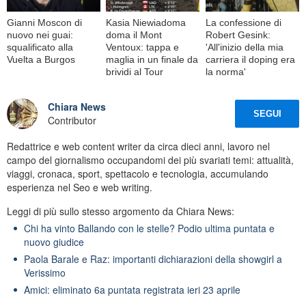
Gianni Moscon di
Kasia Niewiadoma
La confessione di
nuovo nei guai:
doma il Mont
Robert Gesink:
squalificato alla
Ventoux: tappa e
'All'inizio della mia
Vuelta a Burgos
maglia in un finale da
carriera il doping era
brividi al Tour
la norma'
Chiara News
SEGUI
Contributor
Redattrice e web content writer da circa dieci anni, lavoro nel
campo del giornalismo occupandomi dei più svariati temi: attualità,
viaggi, cronaca, sport, spettacolo e tecnologia, accumulando
esperienza nel Seo e web writing.
Leggi di più sullo stesso argomento da Chiara News:
Chi ha vinto Ballando con le stelle? Podio ultima puntata e
nuovo giudice
Paola Barale e Raz: importanti dichiarazioni della showgirl a
Verissimo
Amici: eliminato 6a puntata registrata ieri 23 aprile