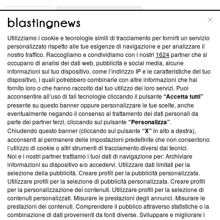
ABOUT
LINEA EDITORIALE
Utilizziamo i cookie e tecnologie simili di tracciamento per fornirti un servizio
Questa sezione offre informazioni trasparenti su Blasting
personalizzato rispetto alle tue esigenze di navigazione e per analizzare il
nostro traffico. Raccogliamo e condividiamo con i nostri
1624
partner che si
News, sui nostri processi editoriali e su come ci impegniamo a
occupano di analisi dei dati web, pubblicità e social media, alcune
creare news di qualità. Inoltre, afferma la nostra aderenza a
informazioni sul tuo dispositivo, come l’indirizzo IP e le caratteristiche del tuo
‘Trust Project - News with Integrity’
Blasting News non è
dispositivo, i quali potrebbero combinarle con altre informazioni che hai
ancora membro del programma, ma ha richiesto di farne
fornito loro o che hanno raccolto dal tuo utilizzo dei loro servizi. Puoi
parte; Trust Project non ha ancora effettuato una verifica di
acconsentire all’uso di tali tecnologie cliccando il pulsante
“Accetta tutti”
conformità agli standard.
presente su questo banner oppure personalizzare le tue scelte, anche
eventualmente negando il consenso al trattamento dei dati personali da
parte dei partner terzi, cliccando sul pulsante
“Personalizza”
.
Su di noi
Chiudendo questo banner (cliccando sul pulsante
“X”
in alto a destra),
acconsenti al permanere delle impostazioni predefinite che non consentono
Team editoriale
l’utilizzo di cookie o altri strumenti di tracciamento diversi dai tecnici.
Noi e i nostri partner trattiamo i tuoi dati di navigazione per: Archiviare
Corporate
informazioni su dispositivo e/o accedervi. Utilizzare dati limitati per la
selezione della pubblicità. Creare profili per la pubblicità personalizzata.
Redazione
Utilizzare profili per la selezione di pubblicità personalizzata. Creare profili
per la personalizzazione dei contenuti. Utilizzare profili per la selezione di
Informativa Privacy
contenuti personalizzati. Misurare le prestazioni degli annunci. Misurare le
prestazioni dei contenuti. Comprendere il pubblico attraverso statistiche o la
Cookie Policy
combinazione di dati provenienti da fonti diverse. Sviluppare e migliorare i