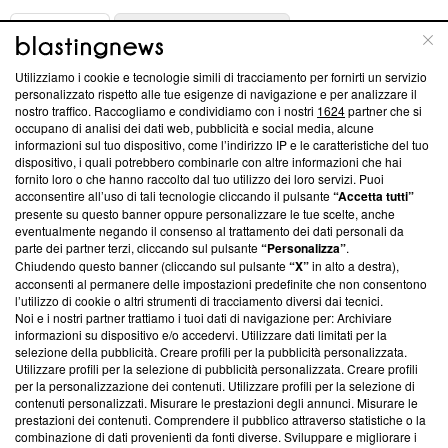
ABOUT
LINEA EDITORIALE
Utilizziamo i cookie e tecnologie simili di tracciamento per fornirti un servizio
Questa sezione offre informazioni trasparenti su Blasting
personalizzato rispetto alle tue esigenze di navigazione e per analizzare il
nostro traffico. Raccogliamo e condividiamo con i nostri
1624
partner che si
News, sui nostri processi editoriali e su come ci impegniamo a
occupano di analisi dei dati web, pubblicità e social media, alcune
creare news di qualità. Inoltre, afferma la nostra aderenza a
informazioni sul tuo dispositivo, come l’indirizzo IP e le caratteristiche del tuo
‘Trust Project - News with Integrity’
Blasting News non è
dispositivo, i quali potrebbero combinarle con altre informazioni che hai
ancora membro del programma, ma ha richiesto di farne
fornito loro o che hanno raccolto dal tuo utilizzo dei loro servizi. Puoi
parte; Trust Project non ha ancora effettuato una verifica di
acconsentire all’uso di tali tecnologie cliccando il pulsante
“Accetta tutti”
conformità agli standard.
presente su questo banner oppure personalizzare le tue scelte, anche
eventualmente negando il consenso al trattamento dei dati personali da
parte dei partner terzi, cliccando sul pulsante
“Personalizza”
.
Su di noi
Chiudendo questo banner (cliccando sul pulsante
“X”
in alto a destra),
acconsenti al permanere delle impostazioni predefinite che non consentono
Team editoriale
l’utilizzo di cookie o altri strumenti di tracciamento diversi dai tecnici.
Noi e i nostri partner trattiamo i tuoi dati di navigazione per: Archiviare
Corporate
informazioni su dispositivo e/o accedervi. Utilizzare dati limitati per la
selezione della pubblicità. Creare profili per la pubblicità personalizzata.
Redazione
Utilizzare profili per la selezione di pubblicità personalizzata. Creare profili
per la personalizzazione dei contenuti. Utilizzare profili per la selezione di
Informativa Privacy
contenuti personalizzati. Misurare le prestazioni degli annunci. Misurare le
prestazioni dei contenuti. Comprendere il pubblico attraverso statistiche o la
Cookie Policy
combinazione di dati provenienti da fonti diverse. Sviluppare e migliorare i