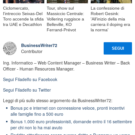
Ciclomercato,
Tour, show sul
La confessione di
l'intreccio Seixas-Del
Massiccio Centrale:
Robert Gesink:
Toro accende la sfida
Vollering ruggisce a
'All'inizio della mia
tra UAE e Decathlon
Belleville, KO
carriera il doping era
Ferrand-Prévot
la norma'
BusinessWriter72
SEGUI
Contributor
Ing. Informatico – Web Content Manager – Business Writer – Back
Officer - Human Resources Manager.
Segui
Filadelfo
su Facebook
Segui
Filadelfo
su Twitter
Leggi di più sullo stesso argomento da BusinessWriter72:
Bonus pc e internet con connessione veloce, pronti incentivi
alle famiglie fino a 500 euro
Bonus 1.000 euro professionisti, domande entro il 16 settembre
per chi non lo ha mai avuto
Reddito cittadinanza senza averne diritto a Buggerru: un uomo