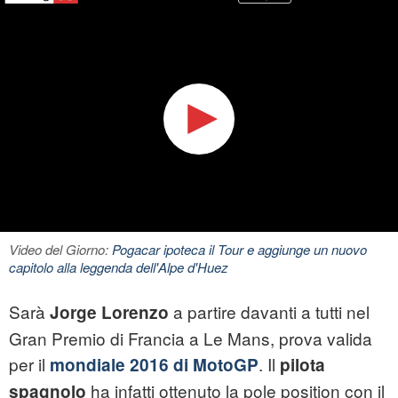
Video del Giorno:
Pogacar ipoteca il Tour e aggiunge un nuovo
capitolo alla leggenda dell'Alpe d'Huez
Sarà
a partire davanti a tutti nel
Jorge Lorenzo
Gran Premio di Francia a Le Mans, prova valida
per il
. Il
mondiale 2016 di MotoGP
pilota
ha infatti ottenuto la pole position con il
spagnolo