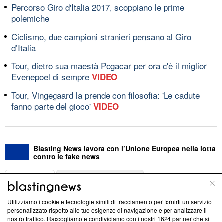
Percorso Giro d'Italia 2017, scoppiano le prime
polemiche
Ciclismo, due campioni stranieri pensano al Giro
d’Italia
Tour, dietro sua maestà Pogacar per ora c'è il miglior
Evenepoel di sempre
VIDEO
Tour, Vingegaard la prende con filosofia: 'Le cadute
fanno parte del gioco'
VIDEO
Blasting News lavora con l’Unione Europea nella lotta
contro le fake news
ABOUT
LINEA EDITORIALE
Utilizziamo i cookie e tecnologie simili di tracciamento per fornirti un servizio
Questa sezione offre informazioni trasparenti su Blasting
personalizzato rispetto alle tue esigenze di navigazione e per analizzare il
nostro traffico. Raccogliamo e condividiamo con i nostri
1624
partner che si
News, sui nostri processi editoriali e su come ci impegniamo a