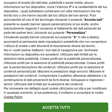
occupano di analisi dei dati web, pubblicità e social media, alcune
creare news di qualità. Inoltre, afferma la nostra aderenza a
informazioni sul tuo dispositivo, come l’indirizzo IP e le caratteristiche del tuo
‘Trust Project - News with Integrity’
Blasting News non è
dispositivo, i quali potrebbero combinarle con altre informazioni che hai
ancora membro del programma, ma ha richiesto di farne
fornito loro o che hanno raccolto dal tuo utilizzo dei loro servizi. Puoi
parte; Trust Project non ha ancora effettuato una verifica di
acconsentire all’uso di tali tecnologie cliccando il pulsante
“Accetta tutti”
conformità agli standard.
presente su questo banner oppure personalizzare le tue scelte, anche
eventualmente negando il consenso al trattamento dei dati personali da
parte dei partner terzi, cliccando sul pulsante
“Personalizza”
.
Su di noi
Chiudendo questo banner (cliccando sul pulsante
“X”
in alto a destra),
acconsenti al permanere delle impostazioni predefinite che non consentono
Team editoriale
l’utilizzo di cookie o altri strumenti di tracciamento diversi dai tecnici.
Noi e i nostri partner trattiamo i tuoi dati di navigazione per: Archiviare
Corporate
informazioni su dispositivo e/o accedervi. Utilizzare dati limitati per la
selezione della pubblicità. Creare profili per la pubblicità personalizzata.
Redazione
Utilizzare profili per la selezione di pubblicità personalizzata. Creare profili
per la personalizzazione dei contenuti. Utilizzare profili per la selezione di
Informativa Privacy
contenuti personalizzati. Misurare le prestazioni degli annunci. Misurare le
prestazioni dei contenuti. Comprendere il pubblico attraverso statistiche o la
Cookie Policy
combinazione di dati provenienti da fonti diverse. Sviluppare e migliorare i
servizi. Utilizzare dati limitati per la selezione dei contenuti.
Blasting SA, IDI CHE-247.845.224, Via Carlo Frasca, 3 - 6900
Per conoscere nel dettaglio quali cookie utilizziamo sul sito e per modificare,
Lugano (Svizzera) Tel:
+39 0690258937
in qualsiasi momento, le tue preferenze, ti invitiamo a consultare la nostra
Cookie Policy
.
© 2026 Blasting News
ACCETTA TUTTI