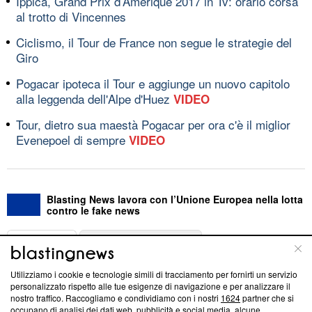
Ippica, Grand Prix d’Amerique 2017 in Tv: orario corsa
al trotto di Vincennes
Ciclismo, il Tour de France non segue le strategie del
Giro
Pogacar ipoteca il Tour e aggiunge un nuovo capitolo
alla leggenda dell'Alpe d'Huez
VIDEO
Tour, dietro sua maestà Pogacar per ora c'è il miglior
Evenepoel di sempre
VIDEO
Blasting News lavora con l’Unione Europea nella lotta
contro le fake news
ABOUT
LINEA EDITORIALE
Utilizziamo i cookie e tecnologie simili di tracciamento per fornirti un servizio
Questa sezione offre informazioni trasparenti su Blasting
personalizzato rispetto alle tue esigenze di navigazione e per analizzare il
nostro traffico. Raccogliamo e condividiamo con i nostri
1624
partner che si
News, sui nostri processi editoriali e su come ci impegniamo a
occupano di analisi dei dati web, pubblicità e social media, alcune