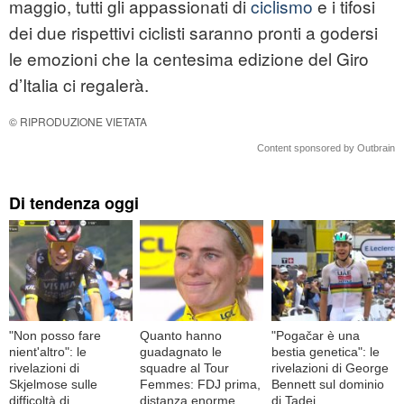
maggio, tutti gli appassionati di
ciclismo
e i tifosi
dei due rispettivi ciclisti saranno pronti a godersi
le emozioni che la centesima edizione del Giro
d’Italia ci regalerà.
© RIPRODUZIONE VIETATA
Content sponsored by Outbrain
Di tendenza oggi
"Non posso fare
Quanto hanno
"Pogačar è una
nient'altro": le
guadagnato le
bestia genetica": le
rivelazioni di
squadre al Tour
rivelazioni di George
Skjelmose sulle
Femmes: FDJ prima,
Bennett sul dominio
difficoltà di
distanza enorme
di Tadej