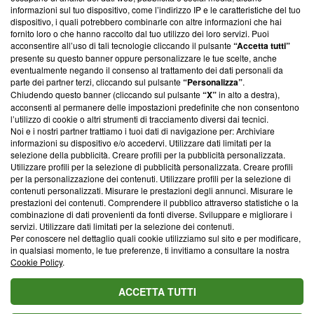
creare news di qualità. Inoltre, afferma la nostra aderenza a
informazioni sul tuo dispositivo, come l’indirizzo IP e le caratteristiche del tuo
‘Trust Project - News with Integrity’
Blasting News non è
dispositivo, i quali potrebbero combinarle con altre informazioni che hai
ancora membro del programma, ma ha richiesto di farne
fornito loro o che hanno raccolto dal tuo utilizzo dei loro servizi. Puoi
parte; Trust Project non ha ancora effettuato una verifica di
acconsentire all’uso di tali tecnologie cliccando il pulsante
“Accetta tutti”
conformità agli standard.
presente su questo banner oppure personalizzare le tue scelte, anche
eventualmente negando il consenso al trattamento dei dati personali da
parte dei partner terzi, cliccando sul pulsante
“Personalizza”
.
Su di noi
Chiudendo questo banner (cliccando sul pulsante
“X”
in alto a destra),
acconsenti al permanere delle impostazioni predefinite che non consentono
Team editoriale
l’utilizzo di cookie o altri strumenti di tracciamento diversi dai tecnici.
Noi e i nostri partner trattiamo i tuoi dati di navigazione per: Archiviare
Corporate
informazioni su dispositivo e/o accedervi. Utilizzare dati limitati per la
selezione della pubblicità. Creare profili per la pubblicità personalizzata.
Redazione
Utilizzare profili per la selezione di pubblicità personalizzata. Creare profili
per la personalizzazione dei contenuti. Utilizzare profili per la selezione di
Informativa Privacy
contenuti personalizzati. Misurare le prestazioni degli annunci. Misurare le
prestazioni dei contenuti. Comprendere il pubblico attraverso statistiche o la
Cookie Policy
combinazione di dati provenienti da fonti diverse. Sviluppare e migliorare i
servizi. Utilizzare dati limitati per la selezione dei contenuti.
Blasting SA, IDI CHE-247.845.224, Via Carlo Frasca, 3 - 6900
Per conoscere nel dettaglio quali cookie utilizziamo sul sito e per modificare,
Lugano (Svizzera) Tel:
+39 0690258937
in qualsiasi momento, le tue preferenze, ti invitiamo a consultare la nostra
Cookie Policy
.
© 2026 Blasting News
ACCETTA TUTTI