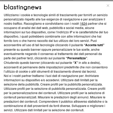
ABOUT
LINEA EDITORIALE
Utilizziamo i cookie e tecnologie simili di tracciamento per fornirti un servizio
Questa sezione offre informazioni trasparenti su Blasting
personalizzato rispetto alle tue esigenze di navigazione e per analizzare il
nostro traffico. Raccogliamo e condividiamo con i nostri
1624
partner che si
News, sui nostri processi editoriali e su come ci impegniamo a
occupano di analisi dei dati web, pubblicità e social media, alcune
creare news di qualità. Inoltre, afferma la nostra aderenza a
informazioni sul tuo dispositivo, come l’indirizzo IP e le caratteristiche del tuo
‘Trust Project - News with Integrity’
Blasting News non è
dispositivo, i quali potrebbero combinarle con altre informazioni che hai
ancora membro del programma, ma ha richiesto di farne
fornito loro o che hanno raccolto dal tuo utilizzo dei loro servizi. Puoi
parte; Trust Project non ha ancora effettuato una verifica di
acconsentire all’uso di tali tecnologie cliccando il pulsante
“Accetta tutti”
conformità agli standard.
presente su questo banner oppure personalizzare le tue scelte, anche
eventualmente negando il consenso al trattamento dei dati personali da
parte dei partner terzi, cliccando sul pulsante
“Personalizza”
.
Su di noi
Chiudendo questo banner (cliccando sul pulsante
“X”
in alto a destra),
acconsenti al permanere delle impostazioni predefinite che non consentono
Team editoriale
l’utilizzo di cookie o altri strumenti di tracciamento diversi dai tecnici.
Noi e i nostri partner trattiamo i tuoi dati di navigazione per: Archiviare
Corporate
informazioni su dispositivo e/o accedervi. Utilizzare dati limitati per la
selezione della pubblicità. Creare profili per la pubblicità personalizzata.
Redazione
Utilizzare profili per la selezione di pubblicità personalizzata. Creare profili
per la personalizzazione dei contenuti. Utilizzare profili per la selezione di
Informativa Privacy
contenuti personalizzati. Misurare le prestazioni degli annunci. Misurare le
prestazioni dei contenuti. Comprendere il pubblico attraverso statistiche o la
Cookie Policy
combinazione di dati provenienti da fonti diverse. Sviluppare e migliorare i
servizi. Utilizzare dati limitati per la selezione dei contenuti.
Blasting SA, IDI CHE-247.845.224, Via Carlo Frasca, 3 - 6900