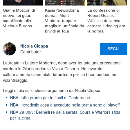
Gianni Moscon di
Kasia Niewiadoma
La confessione di
nuovo nei guai:
doma il Mont
Robert Gesink:
squalificato alla
Ventoux: tappa e
'All'inizio della mia
Vuelta a Burgos
maglia in un finale da
carriera il doping era
brividi al Tour
la norma'
Nicola Cioppa
SEGUI
Contributor
Laureato in Lettere Moderne, dopo aver tentato una precedente
carriera in Giurisprudenza.Vivo a Caserta. Ho lavorato
saltuariamente come aiuto-idraulico e per un buon periodo nel
volantinaggio.
Leggi di più sullo stesso argomento da Nicola Cioppa:
NBA: tutto pronto per le finali di Conference
NBA: incredibile cosa è accaduto nella prima serie di playoff
NBA 29-30/3: Belinelli re della serata, Spurs e Warriors sfida
per la cima