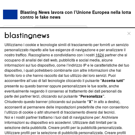
Blasting News lavora con l’Unione Europea nella lotta
contro le fake news
ABOUT
LINEA EDITORIALE
Utilizziamo i cookie e tecnologie simili di tracciamento per fornirti un servizio
Questa sezione offre informazioni trasparenti su Blasting
personalizzato rispetto alle tue esigenze di navigazione e per analizzare il
nostro traffico. Raccogliamo e condividiamo con i nostri
1624
partner che si
News, sui nostri processi editoriali e su come ci impegniamo a
occupano di analisi dei dati web, pubblicità e social media, alcune
creare news di qualità. Inoltre, afferma la nostra aderenza a
informazioni sul tuo dispositivo, come l’indirizzo IP e le caratteristiche del tuo
‘Trust Project - News with Integrity’
Blasting News non è
dispositivo, i quali potrebbero combinarle con altre informazioni che hai
ancora membro del programma, ma ha richiesto di farne
fornito loro o che hanno raccolto dal tuo utilizzo dei loro servizi. Puoi
parte; Trust Project non ha ancora effettuato una verifica di
acconsentire all’uso di tali tecnologie cliccando il pulsante
“Accetta tutti”
conformità agli standard.
presente su questo banner oppure personalizzare le tue scelte, anche
eventualmente negando il consenso al trattamento dei dati personali da
parte dei partner terzi, cliccando sul pulsante
“Personalizza”
.
Su di noi
Chiudendo questo banner (cliccando sul pulsante
“X”
in alto a destra),
acconsenti al permanere delle impostazioni predefinite che non consentono
Team editoriale
l’utilizzo di cookie o altri strumenti di tracciamento diversi dai tecnici.
Noi e i nostri partner trattiamo i tuoi dati di navigazione per: Archiviare
Corporate
informazioni su dispositivo e/o accedervi. Utilizzare dati limitati per la
selezione della pubblicità. Creare profili per la pubblicità personalizzata.
Redazione
Utilizzare profili per la selezione di pubblicità personalizzata. Creare profili