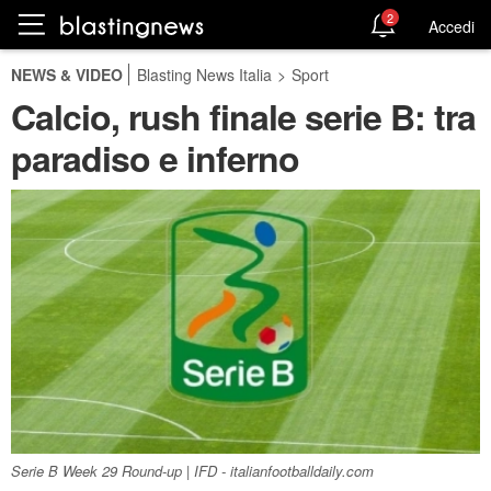
2
Accedi
NEWS & VIDEO
Blasting News Italia
>
Sport
Calcio, rush finale serie B: tra
paradiso e inferno
Serie B Week 29 Round-up | IFD - italianfootballdaily.com