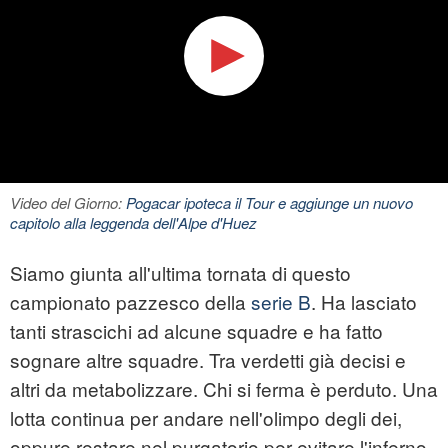
Video del Giorno:
Pogacar ipoteca il Tour e aggiunge un nuovo
capitolo alla leggenda dell'Alpe d'Huez
Siamo giunta all'ultima tornata di questo
campionato pazzesco della
serie B
. Ha lasciato
tanti strascichi ad alcune squadre e ha fatto
sognare altre squadre. Tra verdetti già decisi e
altri da metabolizzare. Chi si ferma è perduto. Una
lotta continua per andare nell'olimpo degli dei,
oppure restare nel purgatorio per evitare l'inferno.