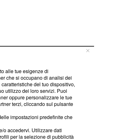
tto alle tue esigenze di
er che si occupano di analisi dei
caratteristiche del tuo dispositivo,
 utilizzo dei loro servizi. Puoi
ner oppure personalizzare le tue
tner terzi, cliccando sul pulsante
delle impostazioni predefinite che
e/o accedervi. Utilizzare dati
rofili per la selezione di pubblicità