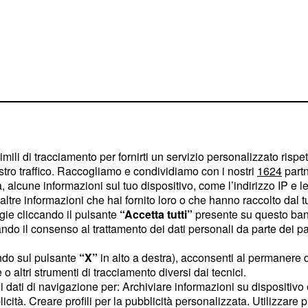
entarsi
imili di tracciamento per fornirti un servizio personalizzato rispe
stro traffico. Raccogliamo e condividiamo con i nostri
1624
partn
per la classifica
 alcune informazioni sul tuo dispositivo, come l’indirizzo IP e le 
n
Geraint Thomas
ltre informazioni che hai fornito loro o che hanno raccolto dal tuo
nella posizione di
nda
ogie cliccando il pulsante
“Accetta tutti”
presente su questo ban
o il consenso al trattamento dei dati personali da parte dei par
sto nella tappa di ieri.
ategico dello squadrone
ndo sul pulsante
“X”
in alto a destra), acconsenti al permanere 
ttimo per un episodio
o altri strumenti di tracciamento diversi dai tecnici.
uoi dati di navigazione per: Archiviare informazioni su dispositivo 
licità. Creare profili per la pubblicità personalizzata. Utilizzare p