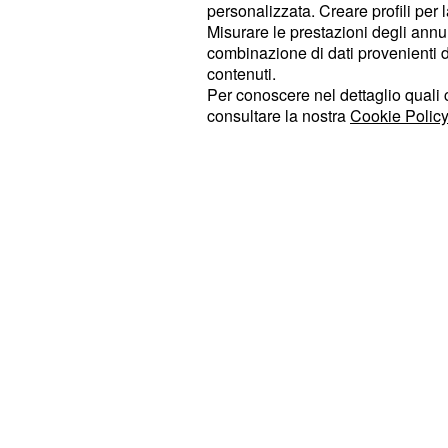
personalizzata. Creare profili per 
Poco prima della salita finale del
Bl
Misurare le prestazioni degli annun
che Landa sono rimasti coinvolti in 
combinazione di dati provenienti da 
contenuti.
provocata da Wilco Kelderman che 
Per conoscere nel dettaglio quali c
della polizia che si era fermata a b
consultare la nostra
Cookie Policy
appena dietro al corridore olandese, p
quasi tutta la squadra in nero è finit