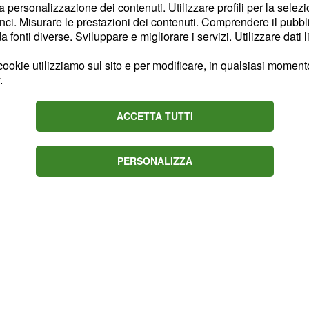
la personalizzazione dei contenuti. Utilizzare profili per la selez
sia Thomas
ockhaus
ci. Misurare le prestazioni dei contenuti. Comprendere il pubblic
un’incredibile caduta
fonti diverse. Sviluppare e migliorare i servizi. Utilizzare dati l
ha colpito una moto
ookie utilizziamo sul sito e per modificare, in qualsiasi momento,
ordo strada. Gli Sky erano
.
oi costretto al ritiro, e
a per terra.
ACCETTA TUTTI
PERSONALIZZA