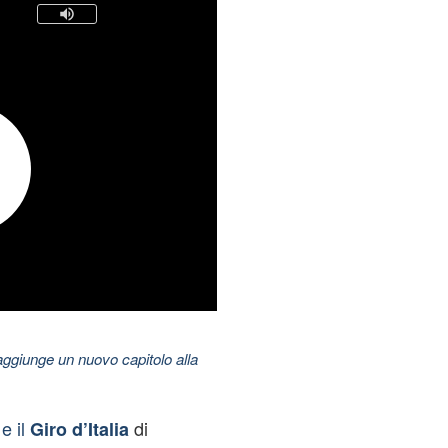
aggiunge un nuovo capitolo alla
e il
di
Giro d’Italia