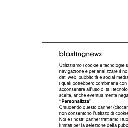
Sky, un Giro da reinv
Utilizziamo i cookie e tecnologie s
navigazione e per analizzare il no
Il
aveva grandi ambizioni 
Team Sky
dati web, pubblicità e social media,
generale in questo Giro d’Italia, co
i quali potrebbero combinarle con a
designato come leader e
Mikel La
acconsentire all’uso di tali tecnol
scelte, anche eventualmente negand
spalla e possibile guastatore come vi
“Personalizza”
.
Tutto la preparazione e il piano str
Chiudendo questo banner (clicca
britannico si è però dissolto in un a
non consentono l’utilizzo di cookie 
Noi e i nostri partner trattiamo i t
sfortunato.
limitati per la selezione della pubb