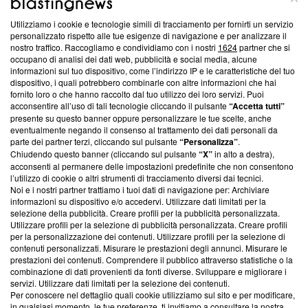
Utilizziamo i cookie e tecnologie simili di tracciamento per fornirti un servizio
Questa sezione offre informazioni trasparenti su Blasting
personalizzato rispetto alle tue esigenze di navigazione e per analizzare il
nostro traffico. Raccogliamo e condividiamo con i nostri
1624
partner che si
News, sui nostri processi editoriali e su come ci impegniamo a
occupano di analisi dei dati web, pubblicità e social media, alcune
creare news di qualità. Inoltre, afferma la nostra aderenza a
informazioni sul tuo dispositivo, come l’indirizzo IP e le caratteristiche del tuo
‘Trust Project - News with Integrity’
Blasting News non è
dispositivo, i quali potrebbero combinarle con altre informazioni che hai
ancora membro del programma, ma ha richiesto di farne
fornito loro o che hanno raccolto dal tuo utilizzo dei loro servizi. Puoi
parte; Trust Project non ha ancora effettuato una verifica di
acconsentire all’uso di tali tecnologie cliccando il pulsante
“Accetta tutti”
conformità agli standard.
presente su questo banner oppure personalizzare le tue scelte, anche
eventualmente negando il consenso al trattamento dei dati personali da
parte dei partner terzi, cliccando sul pulsante
“Personalizza”
.
Su di noi
Chiudendo questo banner (cliccando sul pulsante
“X”
in alto a destra),
acconsenti al permanere delle impostazioni predefinite che non consentono
Team editoriale
l’utilizzo di cookie o altri strumenti di tracciamento diversi dai tecnici.
Noi e i nostri partner trattiamo i tuoi dati di navigazione per: Archiviare
Corporate
informazioni su dispositivo e/o accedervi. Utilizzare dati limitati per la
selezione della pubblicità. Creare profili per la pubblicità personalizzata.
Redazione
Utilizzare profili per la selezione di pubblicità personalizzata. Creare profili
per la personalizzazione dei contenuti. Utilizzare profili per la selezione di
Informativa Privacy
contenuti personalizzati. Misurare le prestazioni degli annunci. Misurare le
prestazioni dei contenuti. Comprendere il pubblico attraverso statistiche o la
Cookie Policy
combinazione di dati provenienti da fonti diverse. Sviluppare e migliorare i
servizi. Utilizzare dati limitati per la selezione dei contenuti.
Blasting SA, IDI CHE-247.845.224, Via Carlo Frasca, 3 - 6900
Per conoscere nel dettaglio quali cookie utilizziamo sul sito e per modificare,
Lugano (Svizzera) Tel:
+39 0690258937
in qualsiasi momento, le tue preferenze, ti invitiamo a consultare la nostra