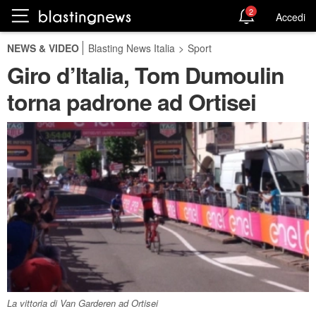
2
Accedi
NEWS & VIDEO
Blasting News Italia
>
Sport
Giro d’Italia, Tom Dumoulin
torna padrone ad Ortisei
La vittoria di Van Garderen ad Ortisei