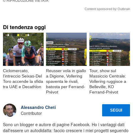
© RIPRODUZIONE VIETATA
Content sponsored by Outbrain
Di tendenza oggi
Ciclomercato,
Reusser vola in giallo
Tour, show sul
l'intreccio Seixas-Del
a Digione, Vollering
Massiccio Centrale:
Toro accende la sfida
spaventa le rivali,
Vollering ruggisce a
tra UAE e Decathlon
batosta per Ferrand-
Belleville, KO
Prévot
Ferrand-Prévot
Alessandro Cheti
SEGUI
Contributor
Sono un blogger e autore di pagine Facebook. Ho i vantaggi dati
dall'essere un autodidatta: faccio crescere i miei progetti seguendo