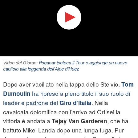
Video del Giorno:
Pogacar ipoteca il Tour e aggiunge un nuovo
capitolo alla leggenda dell'Alpe d'Huez
Dopo aver vacillato nella tappa dello Stelvio,
Tom
ha ripreso a pieno titolo il suo ruolo di
Dumoulin
leader e padrone del
. Nella
Giro d’Italia
cavalcata dolomitica con l’arrivo ad Ortisei la
vittoria è andata a
, che ha
Tejay Van Garderen
battuto Mikel Landa dopo una lunga fuga. Pur